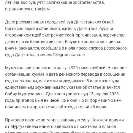
Южный Кавказ
лет, однако суд, учтя смягчающие обстоятельства,
ограничился штрафом.
ЮФО
Дело рассматривал городской суд Дагестанских Огней.
Согласно версии обвинения, житель Дагестана, будучи
сторонником идей экстремистской организации, перечислил
деньги на ее банковский счет. В суде он полностью признал
вину и раскаялся, сообщила 8 июля пресс-служба Верховного
суда Дагестана в своем Telegram-канале.
Мужчина приговорен к штрафу в 320 тысяч рублей. Название
организации, сумма и дата денежного перевода в сообщении
суда не указаны, как и имя подсудимого. В картотеке суда
единственным осужденным по указанной статье значится
Сабир Муртузалиев. Дело поступило в суд 15 апреля 2026
года, приговор был вынесен 26 июня, но информация о нем
появилась в картотеке на сайте суда только 8 июля.
Приговор пока не вступил в законную силу. Комментариями
от Муртузалиева или его адвоката относительно планов
обжаловать приговор "Кавказский узел" пока не располагает.