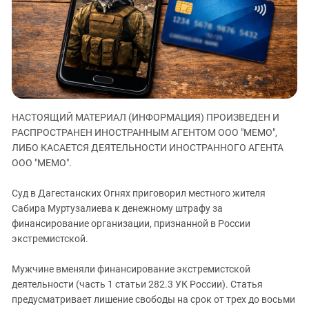
ЗАСТАВЛЯЕТ
Дагестан
КАВКАЗ ЗА ПАЛЕСТИНУ
Ингушетия
ИНАКОМЫСЛИЕ В ЧЕЧНЕ
Кабардино-Балкария
ПРЕСЛЕДОВАНИЕ АКТИВИСТОВ
МОБИЛИЗАЦИЯ И ПРОТЕСТЫ
Калмыкия
Карачаево-Черкесия
НАСТОЯЩИЙ МАТЕРИАЛ (ИНФОРМАЦИЯ) ПРОИЗВЕДЕН И
Краснодарский край
РАСПРОСТРАНЕН ИНОСТРАННЫМ АГЕНТОМ ООО "МЕМО",
Нагорный Карабах
ЛИБО КАСАЕТСЯ ДЕЯТЕЛЬНОСТИ ИНОСТРАННОГО АГЕНТА
Российская Федерация
ООО "МЕМО".
Ростовская область
Суд в Дагестанских Огнях приговорил местного жителя
Северная Осетия - Алания
Сабира Муртузалиева к денежному штрафу за
финансирование организации, признанной в России
СКФО
экстремистской.
Ставропольский край
Чечня
Мужчине вменяли финансирование экстремистской
деятельности (часть 1 статьи 282.3 УК России). Статья
Южная Осетия
предусматривает лишение свободы на срок от трех до восьми