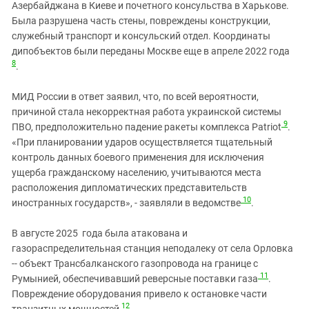
Азербайджана в Киеве и почетного консульства в Харькове.
Была разрушена часть стены, повреждены конструкции,
служебный транспорт и консульский отдел. Координаты
дипобъектов были переданы Москве еще в апреле 2022 года
8
.
МИД России в ответ заявил, что, по всей вероятности,
причиной стала некорректная работа украинской системы
9
ПВО, предположительно падение ракеты комплекса Patriot
.
«При планировании ударов осуществляется тщательный
контроль данных боевого применения для исключения
ущерба гражданскому населению, учитываются места
расположения дипломатических представительств
10
иностранных государств», - заявляли в ведомстве
.
В августе 2025 года была атакована и
газораспределительная станция неподалеку от села Орловка
-- объект Трансбалканского газопровода на границе с
11
Румынией, обеспечивавший реверсные поставки газа
.
Повреждение оборудования привело к остановке части
12
транзитных мощностей
.