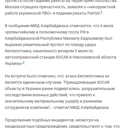
протеста после падения ракеты на территорию посольства.
Москва отрицала причастность, заявляя о «некорректной
5
работе украинской ПВО» и падении ракеты Patriot
.
В сообщении МИД Азербайджана отмечается, что 6 июля
чрезвычайному и полномочному послу РФ в
Азербайджанской Республике Михаилу Евдокимову был
выражен решительный протест по поводу удара
беспилотника, нанесенного вечером 5 июля по
автозаправочной станции SOCAR в Николаевской области
6
Украины
.
На встрече было отмечено, что атака беспилотника не
является единичным случаем. "Принадлежащие SOCAR
объекты в Украине ранее подвергались разрушительным
последствиям военных действий, что привело к
значительному материальному ущербу и ранениям
сотрудников компании", - отметил МИД Азербайджана.
Продолжение подобных инцидентов, несмотря на
неоднократные предупреждения, свидетельствует о том, что