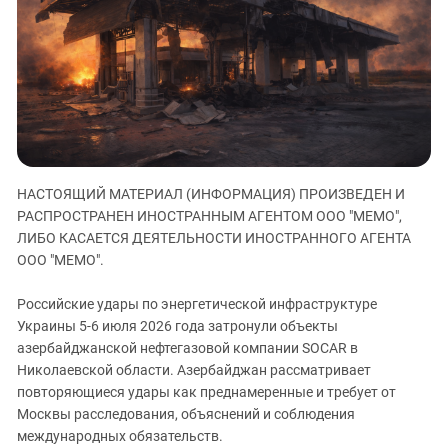
ЗАСТАВЛЯЕТ
Дагестан
КАВКАЗ ЗА ПАЛЕСТИНУ
Ингушетия
ИНАКОМЫСЛИЕ В ЧЕЧНЕ
Кабардино-Балкария
ПРЕСЛЕДОВАНИЕ АКТИВИСТОВ
МОБИЛИЗАЦИЯ И ПРОТЕСТЫ
Калмыкия
Карачаево-Черкесия
Краснодарский край
НАСТОЯЩИЙ МАТЕРИАЛ (ИНФОРМАЦИЯ) ПРОИЗВЕДЕН И
Нагорный Карабах
РАСПРОСТРАНЕН ИНОСТРАННЫМ АГЕНТОМ ООО "МЕМО",
Российская Федерация
ЛИБО КАСАЕТСЯ ДЕЯТЕЛЬНОСТИ ИНОСТРАННОГО АГЕНТА
ООО "МЕМО".
Ростовская область
Северная Осетия - Алания
Российские удары по энергетической инфраструктуре
Украины 5-6 июля 2026 года затронули объекты
СКФО
азербайджанской нефтегазовой компании SOCAR в
Ставропольский край
Николаевской области. Азербайджан рассматривает
Чечня
повторяющиеся удары как преднамеренные и требует от
Москвы расследования, объяснений и соблюдения
Южная Осетия
международных обязательств.