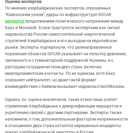
Оценки экспертов
По мнению азербайджанских экспертов, опрошенных
"Кавказским узлом", удары по инфраструктуре
SOCAR
являются
продолжением политического напряжения между
Баку и Москвой. Атаки трактуются экспертами как сигнал
недовольства России самостоятельной энергетической
стратегией Азербайджана и его выходом на европейские
рынки. Эксперты подчеркнули, что целенаправленное
поражение объектов SOCAR указывает на попытку давления,
связанного и с гуманитарной поддержкой Украины, и c
растущим сотрудничеством двух стран, включая
межпарламентские контакты. По их оценкам, хотя Баку
сохраняет нейтралитет, но даже такой формат
взаимодействия с Киевом вызывает недовольствоVМосквы.
Однако, по оценке аналитиков, такие атаки лишь усилят
стремление Азербайджана к диверсификации маршрутов и
укреплению связей с другими партнерами. Эксперты также
напомнили, о том, дополнительным фактором напряженности
в отношениях двух стран остаются нерешенные инциденты
вокруг азербайджанской диаспоры в России.