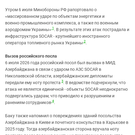
Южный Кавказ
Утром 6 июля Минобороны РФ рапортовало о
ЮФО
«массированном ударе по объектам энергетики и
военно‑промышленного комплекса, а также по военным
1
аэродромам Украины»
. В результате этих атак пострадала и
инфраструктура SOCAR - крупнейшего иностранного
2
оператора топливного рынка Украины
.
Вызов российского посла
6 июля 2026 года российский посол был вызван в МИД
Азербайджана в связи с ударом по АЗС SOCAR в
Николаевской области, азербайджанские дипломаты
3
передали ему ноту протеста
. В ведомстве подчеркнули, что
атака не является единичной - объекты SOCAR неоднократно
подвергались ударам, что приводило к разрушениям и
4
ранениям сотрудников
.
Баку также напомнил о повреждениях зданий посольства
Азербайджана в Киеве и почетного консульства в Харькове в
2025 году. Тогда азербайджанская сторона вручала ноту