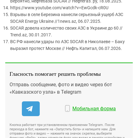
Вероятно, нефтебаза SOCAR // Нефтегаз. ру, 18.08.2025.
https://www.youtube.com/watch?v=EwGcdk-cR0U
Взрывы в селе Березина нанесли серьезный ущерб АЗС
SOCAR Energy Ukraine //1news.az, 06.07.2025.
SOCAR довела количество своих АЗС в Украине до 60 //
Trend.az, 30.01.2017.
ВС РФ нанесли удары по АЗС SOCAR в Николаеве – Баку
выразил протест Москве // Нефть Капитал, 06.07.2026.
Гласность помогает решить проблемы
Отправь сообщение, фото и видео через бот
«Кавказского узла» в Telegram
Мобильная форма
Кнопка работает при установленном приложении Telegram. После
перехода в бот, нажмите на «Запустить бота» и напишите нам. Для
отправки фото и видео — нажмите на значок скрепки, выберите
функцию «Файл», затем отметьте фото или видео в памяти устройства и