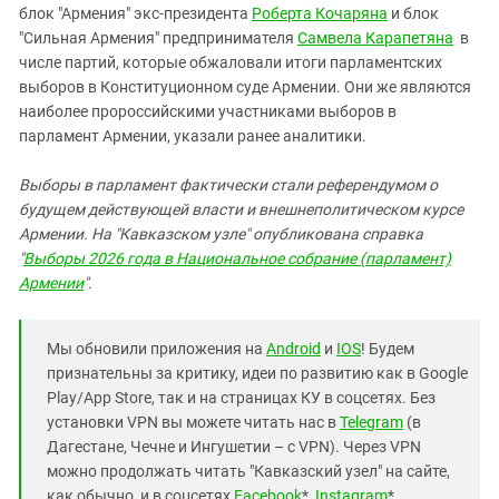
блок "Армения" экс-президента
Роберта Кочаряна
и блок
"Сильная Армения" предпринимателя
Самвела Карапетяна
в
числе партий, которые обжаловали итоги парламентских
выборов в Конституционном суде Армении. Они же являются
наиболее пророссийскими участниками выборов в
парламент Армении, указали ранее аналитики.
Выборы в парламент фактически стали референдумом о
будущем действующей власти и внешнеполитическом курсе
Армении. На "Кавказском узле" опубликована справка
"
Выборы 2026 года в Национальное собрание (парламент)
Армении
".
Мы обновили приложения на
Android
и
IOS
! Будем
признательны за критику, идеи по развитию как в Google
Play/App Store, так и на страницах КУ в соцсетях. Без
установки VPN вы можете читать нас в
Telegram
(в
Дагестане, Чечне и Ингушетии – с VPN). Через VPN
можно продолжать читать "Кавказский узел" на сайте,
как обычно, и в соцсетях
Facebook
*,
Instagram
*,