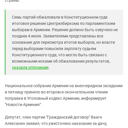
страны.
Южный Кавказ
ЮФО
Семь партий обжаловали в Конституционном суде
итоговое решение Центризбиркома по парламентским
выборам в Армении. Решение должно быть озвучено не
позднее 4 июля. Заявителями представлены все
основания для пересмотра итогов выборов, но власти
перед выборами повысили зарплату судьям
Конституционного суда, что могло быть связано с
возможными исками об обжаловании результатов,
указала оппозиция
.
Национальное собрание Армении на внеочередном заседании
в пятницу приняло во втором и окончательном чтении
поправки в Уголовный кодекс Армении, информирует
"Новости-Армения".
Депутат, член партии "Гражданский договор" Ваагн
Алексанян заявил, что ужесточено наказание за дачу,