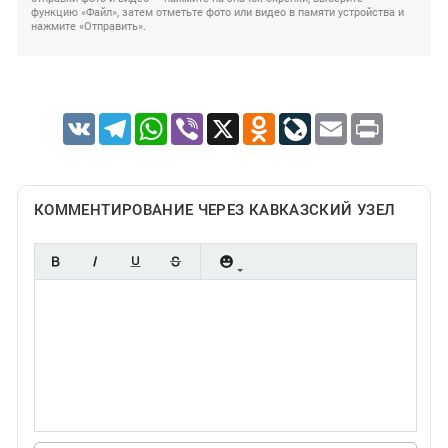
функцию «Файл», затем отметьте фото или видео в памяти устройства и
нажмите «Отправить».
VK
Telegram
WhatsApp
Viber
X
Odnoklassniki
LiveJournal
Email
Print
КОММЕНТИРОВАНИЕ ЧЕРЕЗ КАВКАЗСКИЙ УЗЕЛ