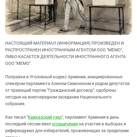
ЗАСТАВЛЯЕТ
Дагестан
КАВКАЗ ЗА ПАЛЕСТИНУ
Ингушетия
ИНАКОМЫСЛИЕ В ЧЕЧНЕ
Кабардино-Балкария
ПРЕСЛЕДОВАНИЕ АКТИВИСТОВ
МОБИЛИЗАЦИЯ И ПРОТЕСТЫ
Калмыкия
НАСТОЯЩИЙ МАТЕРИАЛ (ИНФОРМАЦИЯ) ПРОИЗВЕДЕН И
Карачаево-Черкесия
РАСПРОСТРАНЕН ИНОСТРАННЫМ АГЕНТОМ ООО "МЕМО",
Краснодарский край
ЛИБО КАСАЕТСЯ ДЕЯТЕЛЬНОСТИ ИНОСТРАННОГО АГЕНТА
Нагорный Карабах
ООО "МЕМО".
Российская Федерация
Поправки в Уголовный кодекс Армении, инициированные
Ростовская область
спикером парламента Аленом Симоняном и рядом депутатов
от правящей партии "Гражданский договор", одобрены
Северная Осетия - Алания
сегодня на внеочередном заседании Национального
СКФО
собрания.
Ставропольский край
Как писал "
Кавказский узел
", парламент Армении в день
Чечня
последней сессии ввел
ограничения
на участие в выборах и
Южная Осетия
референдумах для избирателей, проживающих за пределами