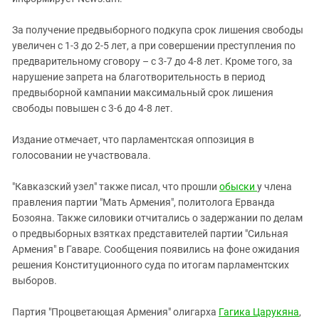
За получение предвыборного подкупа срок лишения свободы
увеличен с 1-3 до 2-5 лет, а при совершении преступления по
предварительному сговору – с 3-7 до 4-8 лет. Кроме того, за
нарушение запрета на благотворительность в период
предвыборной кампании максимальный срок лишения
свободы повышен с 3-6 до 4-8 лет.
Издание отмечает, что парламентская оппозиция в
голосовании не участвовала.
"Кавказский узел" также писал, что прошли
обыски
у члена
правления партии "Мать Армения", политолога Ерванда
Бозояна. Также силовики отчитались о задержании по делам
о предвыборных взятках представителей партии "Сильная
Армения" в Гаваре. Сообщения появились на фоне ожидания
решения Конституционного суда по итогам парламентских
выборов.
Партия "Процветающая Армения" олигарха
Гагика Царукяна
,