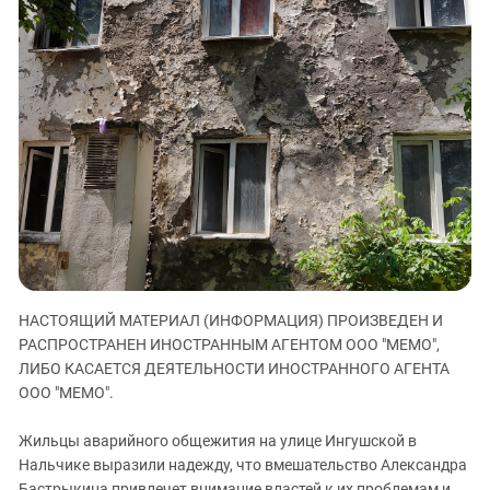
ЗАСТАВЛЯЕТ
Дагестан
КАВКАЗ ЗА ПАЛЕСТИНУ
Ингушетия
ИНАКОМЫСЛИЕ В ЧЕЧНЕ
Кабардино-Балкария
ПРЕСЛЕДОВАНИЕ АКТИВИСТОВ
МОБИЛИЗАЦИЯ И ПРОТЕСТЫ
Калмыкия
Карачаево-Черкесия
Краснодарский край
Нагорный Карабах
Российская Федерация
Ростовская область
НАСТОЯЩИЙ МАТЕРИАЛ (ИНФОРМАЦИЯ) ПРОИЗВЕДЕН И
Северная Осетия - Алания
РАСПРОСТРАНЕН ИНОСТРАННЫМ АГЕНТОМ ООО "МЕМО",
СКФО
ЛИБО КАСАЕТСЯ ДЕЯТЕЛЬНОСТИ ИНОСТРАННОГО АГЕНТА
Ставропольский край
ООО "МЕМО".
Чечня
Жильцы аварийного общежития на улице Ингушской в
Южная Осетия
Нальчике выразили надежду, что вмешательство Александра
Бастрыкина привлечет внимание властей к их проблемам и