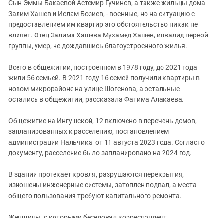
Сын Эммы Бакаевой Астемир Гучинов, а также жильцы дома
Залим Хашев и Ислам Бозиев, - военные, но на ситуацию с
предоставлением им квартир это обстоятельство никак не
влияет. Отец Залима Хашева Мухамед Хашев, инвалид первой
группы, умер, не дождавшись благоустроенного жилья.
Всего в общежитии, построенном в 1978 году, до 2021 года
жили 56 семьей. В 2021 году 16 семей получили квартиры в
новом микрорайоне на улице Шогенова, а остальные
остались в общежитии, рассказала Фатима Алакаева.
Общежитие на Ингушской, 12 включено в перечень домов,
запланированных к расселению, постановлением
администрации Нальчика от 11 августа 2023 года. Согласно
документу, расселение было запланировано на 2024 год.
В здании протекает кровля, разрушаются перекрытия,
изношены инженерные системы, затоплен подвал, а места
общего пользования требуют капитального ремонта.
Женщины, с которыми беседовал корреспондент