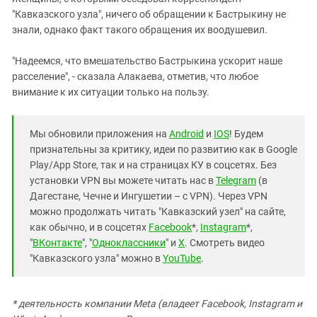
"Кавказского узла", ничего об обращении к Бастрыкину не
знали, однако факт такого обращения их воодушевил.
"Надеемся, что вмешательство Бастрыкина ускорит наше
расселение", - сказала Алакаева, отметив, что любое
внимание к их ситуации только на пользу.
Мы обновили приложения на
Android
и
IOS
! Будем
признательны за критику, идеи по развитию как в Google
Play/App Store, так и на страницах КУ в соцсетях. Без
установки VPN вы можете читать нас в
Telegram
(в
Дагестане, Чечне и Ингушетии – с VPN). Через VPN
можно продолжать читать "Кавказский узел" на сайте,
как обычно, и в соцсетях
Facebook
*,
Instagram
*,
"
ВКонтакте
", "
Одноклассники
" и
X
. Смотреть видео
"Кавказского узла" можно в
YouTube
.
* деятельность компании Meta (владеет Facebook, Instagram и