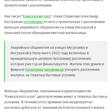
Южный Кавказ
проволочкам с расселением.
ЮФО
Как писал "
Кавказский узел
", глава Следкома Александр
Бастрыкин
потребовал
отчета о проволочках с расселением
жильцов аварийного общежития на улице Ингушской в
Нальчике после обращения местной жительницы.
Аварийные общежития на улицах Мусукаева и
Ингушской в Нальчике с 2022 года включены в
муниципальную целевую программу расселения,
которая уже год не финансируется. Жители этих домов в
феврале
попросили чиновников
ускорить расселение,
жалуясь на тяжелые бытовые условия.
Жильцы общежития, опрошенные корреспондентом
"Кавказского узла", десятилетиями живут в тяжелых бытовых
условиях. В течение этого времени они неоднократно
пытались добиться от чиновников благоустроенного жилья.