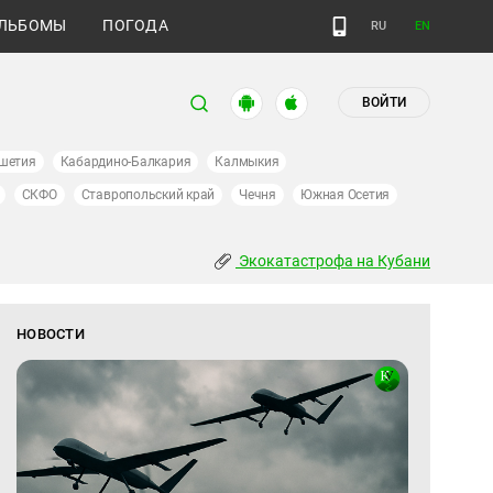
ЛЬБОМЫ
ПОГОДА
RU
EN
ВОЙТИ
шетия
Кабардино-Балкария
Калмыкия
СКФО
Ставропольский край
Чечня
Южная Осетия
Экокатастрофа на Кубани
НОВОСТИ