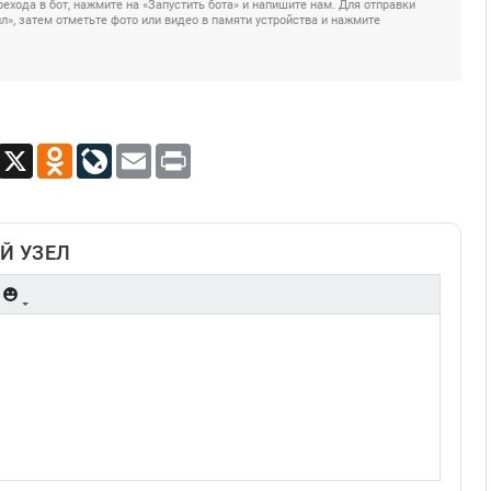
ехода в бот, нажмите на «Запустить бота» и напишите нам. Для отправки
», затем отметьте фото или видео в памяти устройства и нажмите
App
Viber
X
Odnoklassniki
LiveJournal
Email
Print
Й УЗЕЛ