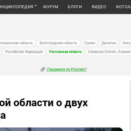
ЭНЦИКЛОПЕДИЯ
ФОРУМ
БЛОГИ
ВИДЕО
ФОТОА
страханская область
Волгоградская область
Грузия
Дагестан
Ингу
Российская Федерация
Ростовская область
Северная Осетия - Алания
Пашинян vs Россия?
ой области о двух
да