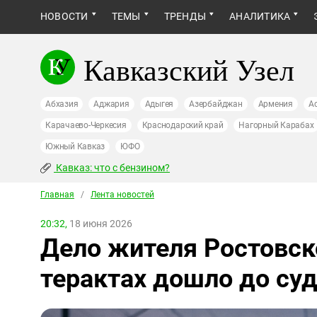
НОВОСТИ
ТЕМЫ
ТРЕНДЫ
АНАЛИТИКА
Кавказский Узел
Абхазия
Аджария
Адыгея
Азербайджан
Армения
А
Карачаево-Черкесия
Краснодарский край
Нагорный Карабах
Южный Кавказ
ЮФО
Кавказ: что с бензином?
Главная
/
Лента новостей
20:32,
18 июня 2026
Дело жителя Ростовск
терактах дошло до су