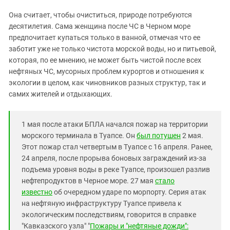
Она считает, чтобы очиститься, природе потребуются
десятилетия. Сама женщина после ЧС в Черном море
предпочитает купаться только в ванной, отмечая что ее
заботит уже не только чистота морской воды, но и питьевой,
которая, по ее мнению, не может быть чистой после всех
нефтяных ЧС, мусорных проблем курортов и отношения к
экологии в целом, как чиновников разных структур, так и
самих жителей и отдыхающих.
1 мая после атаки БПЛА начался пожар на территории
морского терминала в Туапсе. Он
был потушен
2 мая.
Этот пожар стал четвертым в Туапсе с 16 апреля. Ранее,
24 апреля, после прорыва боновых заграждений из-за
подъема уровня воды в реке Туапсе, произошел разлив
нефтепродуктов в Черное море. 27 мая
стало
известно
об очередном ударе по морпорту. Серия атак
на нефтяную инфраструктуру Туапсе привела к
экологическим последствиям, говорится в справке
"Кавказского узла" "
Пожары и "нефтяные дожди":