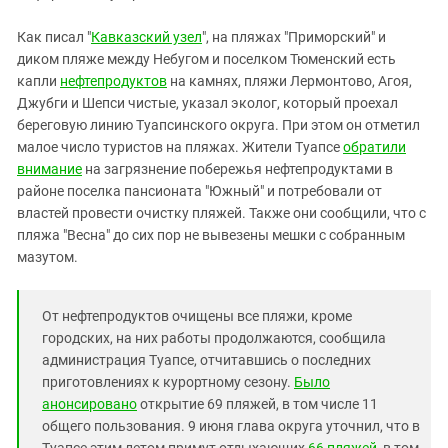
Южный Кавказ
ЮФО
Как писал "
Кавказский узел
", на пляжах "Приморский" и
диком пляже между Небугом и поселком Тюменский есть
капли
нефтепродуктов
на камнях, пляжи Лермонтово, Агоя,
Джубги и Шепси чистые, указал эколог, который проехал
береговую линию Туапсинского округа. При этом он отметил
малое число туристов на пляжах. Жители Туапсе
обратили
внимание
на загрязнение побережья нефтепродуктами в
районе поселка пансионата "Южный" и потребовали от
властей провести очистку пляжей. Также они сообщили, что с
пляжа "Весна" до сих пор не вывезены мешки с собранным
мазутом.
От нефтепродуктов очищены все пляжи, кроме
городских, на них работы продолжаются, сообщила
администрация Туапсе, отчитавшись о последних
приготовлениях к курортному сезону.
Было
анонсировано
открытие 69 пляжей, в том числе 11
общего пользования. 9 июня глава округа уточнил, что в
Туапсе этим летом примут отдыхающих
66 пляжей
, в том