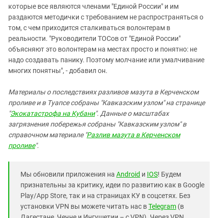
которые все являются членами "Единой России" и им
раздаются методички с требованием не распространяться о
том, с чем приходится сталкиваться волонтерам в
реальности. "Руководители ТОСов от "Единой России"
объясняют это волонтерам на местах просто и понятно: не
надо создавать панику. Поэтому молчание или умалчивание
многих понятны", - добавил он.
Материалы о последствиях разливов мазута в Керченском
проливе и в Туапсе собраны "Кавказским узлом" на странице
"
Экокатастрофа на Кубани
". Данные о масштабах
загрязнения побережья собраны "Кавказским узлом" в
справочном материале "
Разлив мазута в Керченском
проливе
".
Мы обновили приложения на
Android
и
IOS
! Будем
признательны за критику, идеи по развитию как в Google
Play/App Store, так и на страницах КУ в соцсетях. Без
установки VPN вы можете читать нас в
Telegram
(в
Дагестане, Чечне и Ингушетии – с VPN). Через VPN