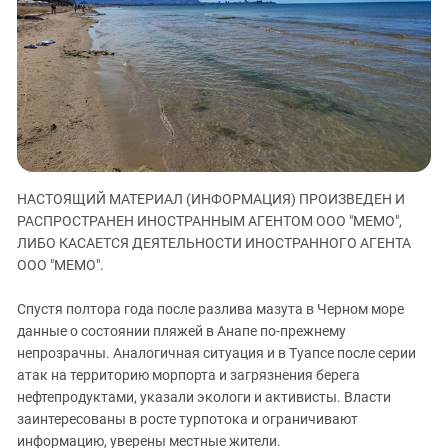
ЗАСТАВЛЯЕТ
Дагестан
КАВКАЗ ЗА ПАЛЕСТИНУ
Ингушетия
ИНАКОМЫСЛИЕ В ЧЕЧНЕ
Кабардино-Балкария
ПРЕСЛЕДОВАНИЕ АКТИВИСТОВ
МОБИЛИЗАЦИЯ И ПРОТЕСТЫ
Калмыкия
Карачаево-Черкесия
Краснодарский край
НАСТОЯЩИЙ МАТЕРИАЛ (ИНФОРМАЦИЯ) ПРОИЗВЕДЕН И
Нагорный Карабах
РАСПРОСТРАНЕН ИНОСТРАННЫМ АГЕНТОМ ООО "МЕМО",
Российская Федерация
ЛИБО КАСАЕТСЯ ДЕЯТЕЛЬНОСТИ ИНОСТРАННОГО АГЕНТА
ООО "МЕМО".
Ростовская область
Северная Осетия - Алания
Спустя полтора года после разлива мазута в Черном море
СКФО
данные о состоянии пляжей в Анапе по-прежнему
непрозрачны. Аналогичная ситуация и в Туапсе после серии
Ставропольский край
атак на территорию морпорта и загрязнения берега
Чечня
нефтепродуктами, указали экологи и активисты. Власти
заинтересованы в росте турпотока и ограничивают
Южная Осетия
информацию, уверены местные жители.