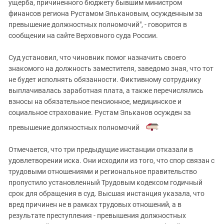
Южный Кавказ
ущерба, причиненного бюджету бывшим министром
финансов региона Рустамом Элькановым, осужденным за
ЮФО
превышение должностных полномочий", - говорится в
сообщении на сайте Верховного суда России.
Суд установил, что чиновник помог назначить своего
знакомого на должность заместителя, заведомо зная, что тот
не будет исполнять обязанности. Фиктивному сотруднику
выплачивалась заработная плата, а также перечислялись
взносы на обязательное пенсионное, медицинское и
социальное страхование. Рустам Эльканов осужден за
превышение должностных полномочий
.
Отмечается, что три предыдущие инстанции отказали в
удовлетворении иска. Они исходили из того, что спор связан с
трудовыми отношениями и региональное правительство
пропустило установленный Трудовым кодексом годичный
срок для обращения в суд. Высшая инстанция указала, что
вред причинен не в рамках трудовых отношений, а в
результате преступления - превышения должностных