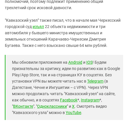
полномочий, поэтому подлежит применению общий
трехлетний срок исковой давности.
"Кавказский узел" также писал, что в начале мая Черкесский
городской суд
изъял
22 объекта недвижимости и три
автомобиля у бывшего министра имущественных и
земельных отношений Карачаево-Черкесии Дмитрия
Бугаева. Также с него взыcкано свыше 64 млн рублей.
Мы обновили приложения на
Android
и
IOS
! Будем
признательны за критику, идеи по развитию как в Google
Play/App Store, так и на страницах КУ в соцсетях. Без
установки VPN вы можете читать нас в
Telegram
(в
Дагестане, Чечне и Ингушетии – с VPN). Через VPN
можно продолжать читать "Кавказский узел" на сайте,
как обычно, и в соцсетях
Facebook
*,
Instagram
*,
"
ВКонтакте
", "
Одноклассники
" и
X
. Смотреть видео
"Кавказского узла" можно в
YouTube
.