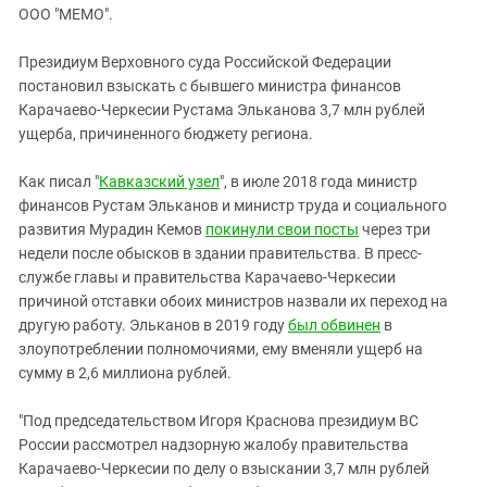
ЗАСТАВЛЯЕТ
ООО "МЕМО".
Дагестан
КАВКАЗ ЗА ПАЛЕСТИНУ
Ингушетия
ИНАКОМЫСЛИЕ В ЧЕЧНЕ
Президиум Верховного суда Российской Федерации
постановил взыскать с бывшего министра финансов
Кабардино-Балкария
ПРЕСЛЕДОВАНИЕ АКТИВИСТОВ
Карачаево-Черкесии Рустама Эльканова 3,7 млн рублей
МОБИЛИЗАЦИЯ И ПРОТЕСТЫ
Калмыкия
ущерба, причиненного бюджету региона.
Карачаево-Черкесия
Как писал "
Кавказский узел
", в июле 2018 года министр
Краснодарский край
финансов Рустам Эльканов и министр труда и социального
Нагорный Карабах
развития Мурадин Кемов
покинули свои посты
через три
недели после обысков в здании правительства. В пресс-
Российская Федерация
службе главы и правительства Карачаево-Черкесии
Ростовская область
причиной отставки обоих министров назвали их переход на
Северная Осетия - Алания
другую работу. Эльканов в 2019 году
был обвинен
в
злоупотреблении полномочиями, ему вменяли ущерб на
СКФО
сумму в 2,6 миллиона рублей.
Ставропольский край
"Под председательством Игоря Краснова президиум ВС
Чечня
России рассмотрел надзорную жалобу правительства
Южная Осетия
Карачаево-Черкесии по делу о взыскании 3,7 млн рублей