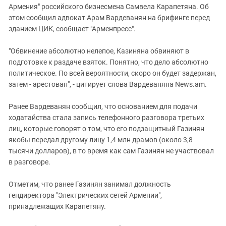
Армения" российского бизнесмена Самвела Карапетяна. Об
этом сообщил адвокат Арам Вардеванян на брифинге перед
зданием ЦИК, сообщает "Арменпресс".
"Обвинение абсолютно нелепое, Казиняна обвиняют в
подготовке к раздаче взяток. Понятно, что дело абсолютно
политическое. По всей вероятности, скоро он будет задержан,
затем - арестован", - цитирует слова Вардеваняна News.am.
Ранее Вардеванян сообщил, что основанием для подачи
ходатайства стала запись телефонного разговора третьих
лиц, которые говорят о том, что его подзащитный Газинян
якобы передал другому лицу 1,4 млн драмов (около 3,8
тысячи долларов), в то время как сам Газинян не участвовал
в разговоре.
Отметим, что ранее Газинян занимал должность
гендиректора "Электрических сетей Армении",
принадлежащих Карапетяну.