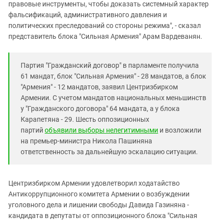
Южный Кавказ
правовые инструменты, чтобы доказать системный характер
фальсификаций, административного давления и
ЮФО
политических преследований со стороны режима", - сказал
представитель блока "Сильная Армения" Арам Вардеванян.
Партия "Гражданский договор" в парламенте получила
61 мандат, блок "Сильная Армения" - 28 мандатов, а блок
"Армения" - 12 мандатов, заявил Центризбирком
Армении. С учетом мандатов национальных меньшинств
у "Гражданского договора" 64 мандата, а у блока
Карапетяна - 29. Шесть оппозиционных
партий
объявили выборы нелегитимными
и возложили
на премьер-министра Никола Пашиняна
ответственность за дальнейшую эскалацию ситуации.
Центризбирком Армении удовлетворил ходатайство
Антикоррупционного комитета Армении о возбуждении
уголовного дела и лишении свободы Давида Газиняна -
кандидата в депутаты от оппозиционного блока "Сильная