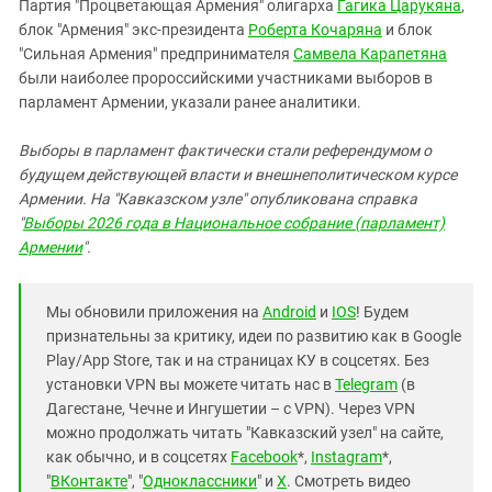
Партия "Процветающая Армения" олигарха
Гагика Царукяна
,
блок "Армения" экс-президента
Роберта Кочаряна
и блок
"Сильная Армения" предпринимателя
Самвела Карапетяна
были наиболее пророссийскими участниками выборов в
парламент Армении, указали ранее аналитики.
Выборы в парламент фактически стали референдумом о
будущем действующей власти и внешнеполитическом курсе
Армении. На "Кавказском узле" опубликована справка
"
Выборы 2026 года в Национальное собрание (парламент)
Армении
".
Мы обновили приложения на
Android
и
IOS
! Будем
признательны за критику, идеи по развитию как в Google
Play/App Store, так и на страницах КУ в соцсетях. Без
установки VPN вы можете читать нас в
Telegram
(в
Дагестане, Чечне и Ингушетии – с VPN). Через VPN
можно продолжать читать "Кавказский узел" на сайте,
как обычно, и в соцсетях
Facebook
*,
Instagram
*,
"
ВКонтакте
", "
Одноклассники
" и
X
. Смотреть видео