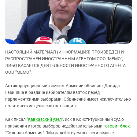
ЗАСТАВЛЯЕТ
Дагестан
КАВКАЗ ЗА ПАЛЕСТИНУ
Ингушетия
ИНАКОМЫСЛИЕ В ЧЕЧНЕ
Кабардино-Балкария
ПРЕСЛЕДОВАНИЕ АКТИВИСТОВ
МОБИЛИЗАЦИЯ И ПРОТЕСТЫ
Калмыкия
Карачаево-Черкесия
НАСТОЯЩИЙ МАТЕРИАЛ (ИНФОРМАЦИЯ) ПРОИЗВЕДЕН И
Краснодарский край
РАСПРОСТРАНЕН ИНОСТРАННЫМ АГЕНТОМ ООО "МЕМО",
Нагорный Карабах
ЛИБО КАСАЕТСЯ ДЕЯТЕЛЬНОСТИ ИНОСТРАННОГО АГЕНТА
Российская Федерация
ООО "МЕМО".
Ростовская область
Антикоррупционный комитет Армении обвиняет Давида
Северная Осетия - Алания
Газиняна в раздаче избирателям взяток перед
парламентскими выборами. Обвинение имеет исключительно
СКФО
политические цели, считает защита.
Ставропольский край
Чечня
Как писал "
Кавказский узел
", иск в Конституционный суд о
признании итогов выборов недействительными
готовит блок
Южная Осетия
"Сильная Армения". "Мы задействуем все легитимные,