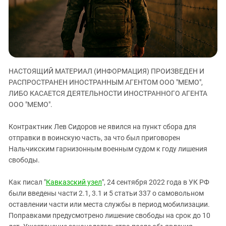
ЗАСТАВЛЯЕТ
Дагестан
КАВКАЗ ЗА ПАЛЕСТИНУ
Ингушетия
ИНАКОМЫСЛИЕ В ЧЕЧНЕ
Кабардино-Балкария
ПРЕСЛЕДОВАНИЕ АКТИВИСТОВ
МОБИЛИЗАЦИЯ И ПРОТЕСТЫ
Калмыкия
НАСТОЯЩИЙ МАТЕРИАЛ (ИНФОРМАЦИЯ) ПРОИЗВЕДЕН И
Карачаево-Черкесия
РАСПРОСТРАНЕН ИНОСТРАННЫМ АГЕНТОМ ООО "МЕМО",
Краснодарский край
ЛИБО КАСАЕТСЯ ДЕЯТЕЛЬНОСТИ ИНОСТРАННОГО АГЕНТА
Нагорный Карабах
ООО "МЕМО".
Российская Федерация
Контрактник Лев Сидоров не явился на пункт сбора для
Ростовская область
отправки в воинскую часть, за что был приговорен
Нальчикским гарнизонным военным судом к году лишения
Северная Осетия - Алания
свободы.
СКФО
Ставропольский край
Как писал "
Кавказский узел
", 24 сентября 2022 года в УК РФ
были введены части 2.1, 3.1 и 5 статьи 337 о самовольном
Чечня
оставлении части или места службы в период мобилизации.
Южная Осетия
Поправками предусмотрено лишение свободы на срок до 10