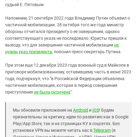
судьей Е. Пятовым.
Напомним, 21 сентября 2022 года Владимир Путин объявил о
частичной мобилизации. 28 октября того же года министр
обороны отчитался президенту о ее завершении, однако
соответствующего указа не последовало. Юристы пришли к
выводу, что для завершения частичной мобилизации
не
нужен указ президента
, пояснил пресс-секретарь Путина.
При этом еще 12 декабря 2023 года военный суд в Майкопе в
приговоре мобилизованному, оставившему часть в июне 2023
года, подчеркнул, что "в Российской Федерации объявлена
частичная мобилизация, которая в период совершения
преступления
не была окончена
".
Мы обновили приложения на
Android
и
IOS
! Будем
признательны за критику, идеи по развитию как в Google
Play/App Store, так и на страницах КУ в соцсетях. Без
установки VPN вы можете читать нас в
Telegram
(в
Дагестане, Чечне и Ингушетии – с VPN). Через VPN