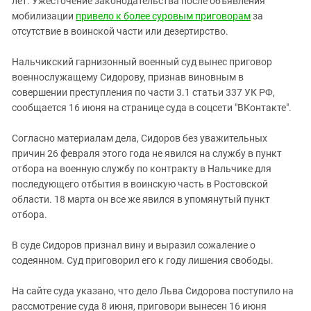
лет. Ужесточение законодательства после объявления
Южный Кавказ
мобилизации
привело к более суровым приговорам
за
ЮФО
отсутствие в воинской части или дезертирство.
Нальчикский гарнизонный военный суд вынес приговор
военнослужащему Сидорову, признав виновным в
совершении преступления по части 3.1 статьи 337 УК РФ,
сообщается 16 июня на странице суда в соцсети "ВКонтакте".
Согласно материалам дела, Сидоров без уважительных
причин 26 февраля этого года не явился на службу в пункт
отбора на военную службу по контракту в Нальчике для
последующего отбытия в воинскую часть в Ростовской
области. 18 марта он все же явился в упомянутый пункт
отбора.
В суде Сидоров признал вину и выразил сожаление о
содеянном. Суд приговорил его к году лишения свободы.
На сайте суда указано, что дело Льва Сидорова поступило на
рассмотрение суда 8 июня, приговори вынесен 16 июня