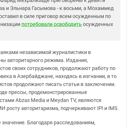
 Фарид Мехрализаде приговорены к девяти
а и Эльнара Гасымова - к восьми, а Мохаммед
 оставил в силе приговор всем осужденным по
анизации
потребовали освободить
осужденных
маяками независимой журналистики в
оны авторитарного режима. Издания,
тов своих сотрудников, продолжают работу по
ека в Азербайджане, находясь в изгнании, в то
истов продолжают писать статьи в заключении.
боде прессы, продемонстрированные
тами Abzas Media и Meydan TV, являются
росту авторитаризма, подчеркивают IPI и IMS.
е значение. Благодаря расследованиям,