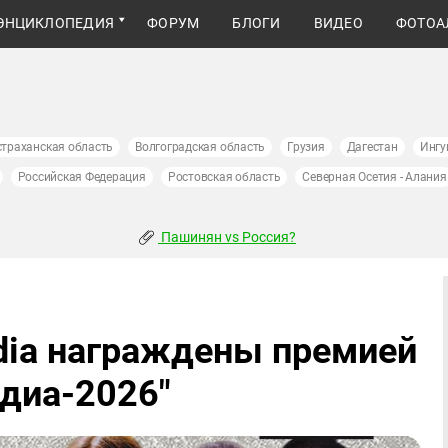
ЭНЦИКЛОПЕДИЯ
ФОРУМ
БЛОГИ
ВИДЕО
ФОТОА
страханская область
Волгоградская область
Грузия
Дагестан
Ингу
Российская Федерация
Ростовская область
Северная Осетия - Алания
Пашинян vs Россия?
dia награждены премией
диа-2026"