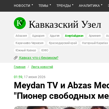
НОВОСТИ
ТЕМЫ
ТРЕНДЫ
АНАЛИТИКА
Кавказский Узел
Абхазия
Аджария
Адыгея
Азербайджан
Армения
А
Карачаево-Черкесия
Краснодарский край
Нагорный Карабах
Южный Кавказ
ЮФО
Кавказ: что с бензином?
Главная
/
Лента новостей
01:59,
17 июня 2026
Meydan TV и Abzas Me
"Пионер свободных ме