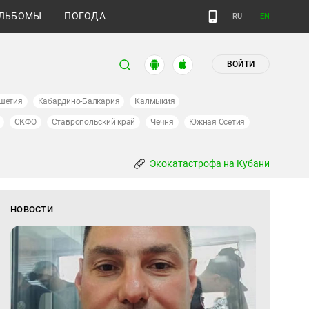
ЛЬБОМЫ
ПОГОДА
RU
EN
ВОЙТИ
шетия
Кабардино-Балкария
Калмыкия
СКФО
Ставропольский край
Чечня
Южная Осетия
Экокатастрофа на Кубани
НОВОСТИ