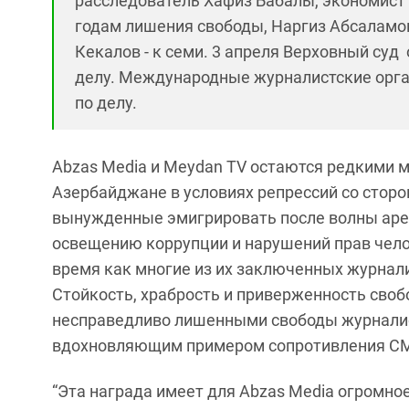
расследователь Хафиз Бабалы, экономист
годам лишения свободы, Наргиз Абсаламов
Кекалов - к семи. 3 апреля Верховный суд
делу. Международные журналистские орг
по делу.
Abzas Media и Meydan TV остаются редкими 
Азербайджане в условиях репрессий со стор
вынужденные эмигрировать после волны арес
освещению коррупции и нарушений прав челов
время как многие из их заключенных журнал
Стойкость, храбрость и приверженность сво
несправедливо лишенными свободы журналис
вдохновляющим примером сопротивления СМИ 
“Эта награда имеет для Abzas Media огромно