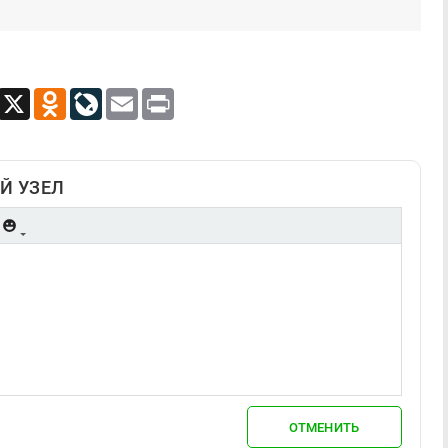
App
Viber
X
Odnoklassniki
LiveJournal
Email
Print
Й УЗЕЛ
ОТМЕНИТЬ