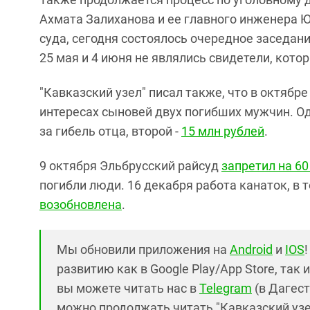
Ахмата Залиханова и ее главного инженера Ю
суда, сегодня состоялось очередное заседани
25 мая и 4 июня не являлись свидетели, кото
"Кавказский узел" писал также, что в октябре
интересах сыновей двух погибших мужчин. О
за гибель отца, второй -
15 млн рублей
.
9 октября Эльбрусский райсуд
запретил на 60
погибли люди. 16 декабря работа канаток, в 
возобновлена
.
Мы обновили приложения на
Android
и
IOS
развитию как в Google Play/App Store, так 
вы можете читать нас в
Telegram
(в Дагест
можно продолжать читать "Кавказский узел"