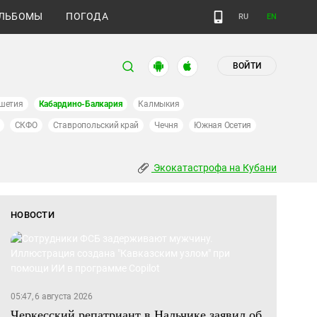
ЛЬБОМЫ
ПОГОДА
RU
EN
ВОЙТИ
шетия
Кабардино-Балкария
Калмыкия
СКФО
Ставропольский край
Чечня
Южная Осетия
Экокатастрофа на Кубани
НОВОСТИ
05:47, 6 августа 2026
Черкесский репатриант в Нальчике заявил об