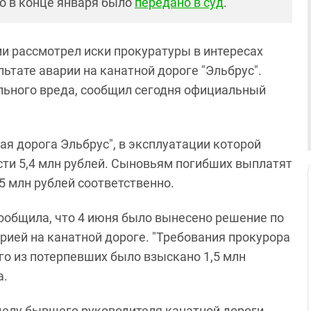
о в конце января было
передано в суд
.
и рассмотрел иски прокуратуры в интересах
ьтате аварии на канатной дороге "Эльбрус".
льного вреда, сообщил сегодня официальный
я дорога Эльбрус", в эксплуатации которой
сти 5,4 млн рублей. Сыновьям погибших выплатят
1,5 млн рублей соответственно.
ообщила, что 4 июня было вынесено решение по
рией на канатной дороге. "Требования прокурора
го из потерпевших было взыскано 1,5 млн
а.
делу бывшего руководителя канатной дороги