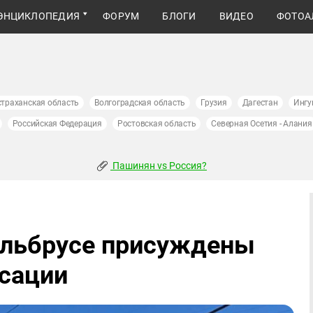
ЭНЦИКЛОПЕДИЯ
ФОРУМ
БЛОГИ
ВИДЕО
ФОТОА
страханская область
Волгоградская область
Грузия
Дагестан
Ингу
Российская Федерация
Ростовская область
Северная Осетия - Алания
Пашинян vs Россия?
Эльбрусе присуждены
нсации