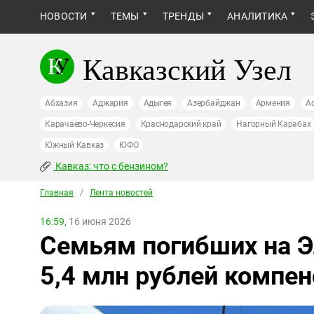
НОВОСТИ
ТЕМЫ
ТРЕНДЫ
АНАЛИТИКА
Кавказский Узел
Абхазия
Аджария
Адыгея
Азербайджан
Армения
А
Карачаево-Черкесия
Краснодарский край
Нагорный Карабах
Южный Кавказ
ЮФО
Кавказ: что с бензином?
Главная
/
Лента новостей
16:59,
16 июня 2026
Семьям погибших на 
5,4 млн рублей компе