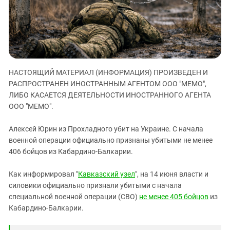
ЗАСТАВЛЯЕТ
Дагестан
КАВКАЗ ЗА ПАЛЕСТИНУ
Ингушетия
ИНАКОМЫСЛИЕ В ЧЕЧНЕ
Кабардино-Балкария
ПРЕСЛЕДОВАНИЕ АКТИВИСТОВ
МОБИЛИЗАЦИЯ И ПРОТЕСТЫ
Калмыкия
НАСТОЯЩИЙ МАТЕРИАЛ (ИНФОРМАЦИЯ) ПРОИЗВЕДЕН И
Карачаево-Черкесия
РАСПРОСТРАНЕН ИНОСТРАННЫМ АГЕНТОМ ООО "МЕМО",
Краснодарский край
ЛИБО КАСАЕТСЯ ДЕЯТЕЛЬНОСТИ ИНОСТРАННОГО АГЕНТА
Нагорный Карабах
ООО "МЕМО".
Российская Федерация
Алексей Юрин из Прохладного убит на Украине. С начала
Ростовская область
военной операции официально признаны убитыми не менее
406 бойцов из Кабардино-Балкарии.
Северная Осетия - Алания
СКФО
Как информировал "
Кавказский узел
", на 14 июня власти и
Ставропольский край
силовики официально признали убитыми с начала
специальной военной операции (СВО)
не менее 405 бойцов
из
Чечня
Кабардино-Балкарии.
Южная Осетия