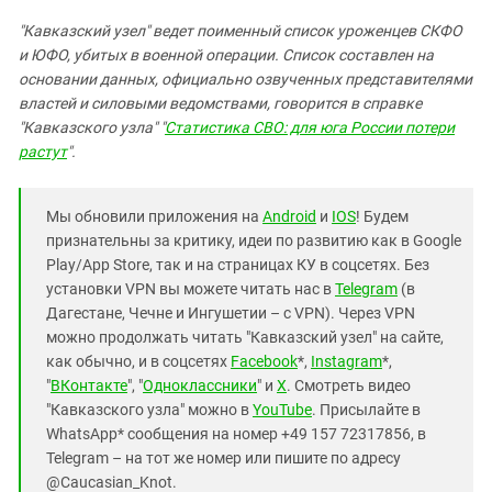
"Кавказский узел" ведет поименный список уроженцев СКФО
и ЮФО, убитых в военной операции. Список составлен на
основании данных, официально озвученных представителями
властей и силовыми ведомствами, говорится в справке
"Кавказского узла" "
Статистика СВО: для юга России потери
растут
".
Мы обновили приложения на
Android
и
IOS
! Будем
признательны за критику, идеи по развитию как в Google
Play/App Store, так и на страницах КУ в соцсетях. Без
установки VPN вы можете читать нас в
Telegram
(в
Дагестане, Чечне и Ингушетии – с VPN). Через VPN
можно продолжать читать "Кавказский узел" на сайте,
как обычно, и в соцсетях
Facebook
*,
Instagram
*,
"
ВКонтакте
", "
Одноклассники
" и
X
. Смотреть видео
"Кавказского узла" можно в
YouTube
. Присылайте в
WhatsApp* сообщения на номер +49 157 72317856, в
Telegram – на тот же номер или пишите по адресу
@Caucasian_Knot.