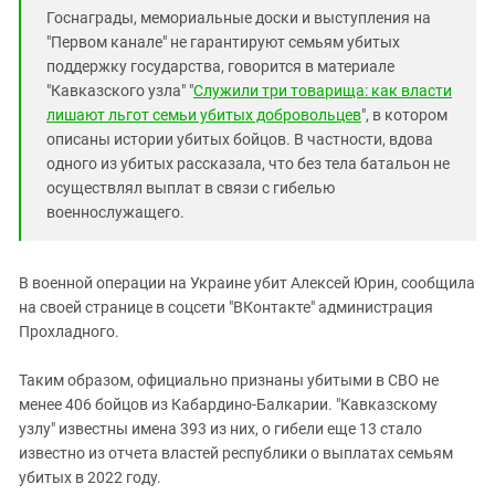
Южный Кавказ
Госнаграды, мемориальные доски и выступления на
ЮФО
"Первом канале" не гарантируют семьям убитых
поддержку государства, говорится в материале
"Кавказского узла" "
Служили три товарища: как власти
лишают льгот семьи убитых добровольцев
", в котором
описаны истории убитых бойцов. В частности, вдова
одного из убитых рассказала, что без тела батальон не
осуществлял выплат в связи с гибелью
военнослужащего.
В военной операции на Украине убит Алексей Юрин, сообщила
на своей странице в соцсети "ВКонтакте" администрация
Прохладного.
Таким образом, официально признаны убитыми в СВО не
менее 406 бойцов из Кабардино-Балкарии. "Кавказскому
узлу" известны имена 393 из них, о гибели еще 13 стало
известно из отчета властей республики о выплатах семьям
убитых в 2022 году.