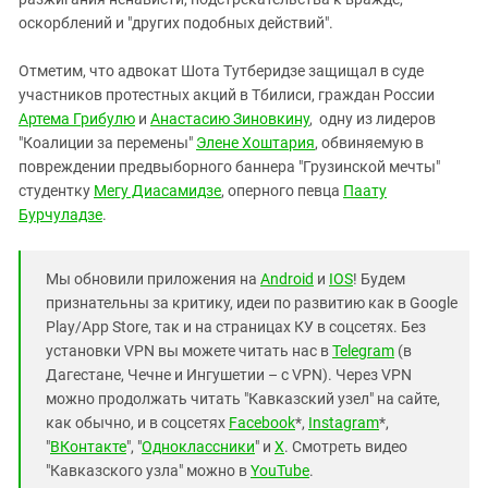
оскорблений и "других подобных действий".
Отметим, что адвокат Шота Тутберидзе защищал в суде
участников протестных акций в Тбилиси, граждан России
Артема Грибулю
и
Анастасию Зиновкину
, одну из лидеров
"Коалиции за перемены"
Элене Хоштария
, обвиняемую в
повреждении предвыборного баннера "Грузинской мечты"
студентку
Мегу Диасамидзе
, оперного певца
Паату
Бурчуладзе
.
Мы обновили приложения на
Android
и
IOS
! Будем
признательны за критику, идеи по развитию как в Google
Play/App Store, так и на страницах КУ в соцсетях. Без
установки VPN вы можете читать нас в
Telegram
(в
Дагестане, Чечне и Ингушетии – с VPN). Через VPN
можно продолжать читать "Кавказский узел" на сайте,
как обычно, и в соцсетях
Facebook
*,
Instagram
*,
"
ВКонтакте
", "
Одноклассники
" и
X
. Смотреть видео
"Кавказского узла" можно в
YouTube
.