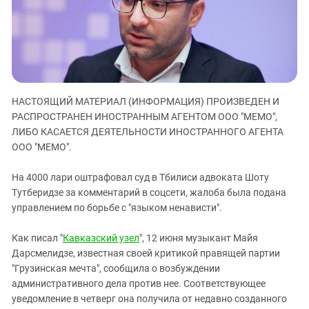
ЗАСТАВЛЯЕТ
Дагестан
КАВКАЗ ЗА ПАЛЕСТИНУ
Ингушетия
ИНАКОМЫСЛИЕ В ЧЕЧНЕ
Кабардино-Балкария
ПРЕСЛЕДОВАНИЕ АКТИВИСТОВ
МОБИЛИЗАЦИЯ И ПРОТЕСТЫ
Калмыкия
Карачаево-Черкесия
НАСТОЯЩИЙ МАТЕРИАЛ (ИНФОРМАЦИЯ) ПРОИЗВЕДЕН И
РАСПРОСТРАНЕН ИНОСТРАННЫМ АГЕНТОМ ООО "МЕМО",
Краснодарский край
ЛИБО КАСАЕТСЯ ДЕЯТЕЛЬНОСТИ ИНОСТРАННОГО АГЕНТА
Нагорный Карабах
ООО "МЕМО".
Российская Федерация
На 4000 лари оштрафовал суд в Тбилиси адвоката Шоту
Ростовская область
Тутберидзе за комментарий в соцсети, жалоба была подана
Северная Осетия - Алания
управлением по борьбе с "языком ненависти".
СКФО
Как писал "
Кавказский узел
", 12 июня музыкант Майя
Ставропольский край
Дарсмелидзе, известная своей критикой правящей партии
Чечня
"Грузинская мечта", сообщила о возбуждении
административного дела против нее. Соответствующее
Южная Осетия
уведомление в четверг она получила от недавно созданного