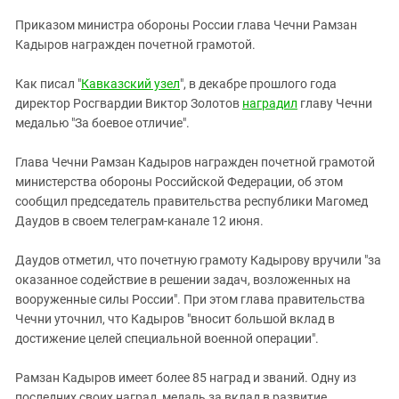
ЗАСТАВЛЯЕТ
Дагестан
Приказом министра обороны России глава Чечни Рамзан
КАВКАЗ ЗА ПАЛЕСТИНУ
Ингушетия
Кадыров награжден почетной грамотой.
ИНАКОМЫСЛИЕ В ЧЕЧНЕ
Кабардино-Балкария
ПРЕСЛЕДОВАНИЕ АКТИВИСТОВ
Как писал "
Кавказский узел
", в декабре прошлого года
МОБИЛИЗАЦИЯ И ПРОТЕСТЫ
Калмыкия
директор Росгвардии Виктор Золотов
наградил
главу Чечни
медалью "За боевое отличие".
Карачаево-Черкесия
Краснодарский край
Глава Чечни Рамзан Кадыров награжден почетной грамотой
Нагорный Карабах
министерства обороны Российской Федерации, об этом
сообщил председатель правительства республики Магомед
Российская Федерация
Даудов в своем телеграм-канале 12 июня.
Ростовская область
Даудов отметил, что почетную грамоту Кадырову вручили "за
Северная Осетия - Алания
оказанное содействие в решении задач, возложенных на
СКФО
вооруженные силы России". При этом глава правительства
Чечни уточнил, что Кадыров "вносит большой вклад в
Ставропольский край
достижение целей специальной военной операции".
Чечня
Южная Осетия
Рамзан Кадыров имеет более 85 наград и званий. Одну из
последних своих наград, медаль за вклад в развитие