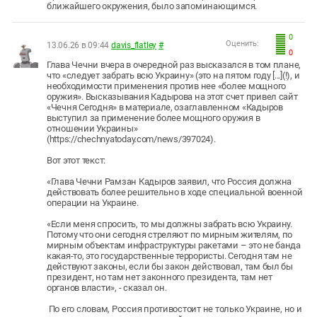
ближайшего окружения, было запоминающимся.
0
Оценить:
13.06.26 в 09:44
davis_flatley
#
0
Глава Чечни вчера в очередной раз высказался в том плане,
что «следует забрать всю Украину» (это на пятом году [...](!), и
необходимости применения против нее «более мощного
оружия». Высказывания Кадырова на этот счет привел сайт
«Чечня Сегодня» в материале, озаглавленном «Кадыров
выступил за применение более мощного оружия в
отношении Украины»
(https://chechnyatoday.com/news/397024).
Вот этот текст:
«Глава Чечни Рамзан Кадыров заявил, что Россия должна
действовать более решительно в ходе специальной военной
операции на Украине.
«Если меня спросить, то мы должны забрать всю Украину.
Потому что они сегодня стреляют по мирным жителям, по
мирным объектам инфраструктуры ракетами – это не банда
какая-то, это государственные террористы. Сегодня там не
действуют законы, если бы закон действовал, там был бы
президент, но там нет законного президента, там нет
органов власти», - сказал он.
По его словам, Россия противостоит не только Украине, но и