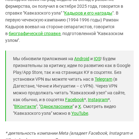
Южный Кавказ
фермерства, он получил в октябре 2025 года, говорится в
ЮФО
справке "Кавказского узла" "
Кадыров и его награды
". В
первую чеченскую кампанию (1994-1996 годы) Рамзан
Кадыров воевал на стороне сепаратистов, говорится
в
биографической справке
, подготовленной "Кавказском
узлом".
Мы обновили приложения на
Android
и
IOS
! Будем
признательны за критику, идеи по развитию как в Google
Play/App Store, так и на страницах КУ в соцсетях. Без
установки VPN вы можете читать нас в
Telegram
(в
Дагестане, Чечне и Ингушетии – с VPN). Через VPN
можно продолжать читать "Кавказский узел" на сайте,
как обычно, и в соцсетях
Facebook
*,
Instagram
*,
"
ВКонтакте
", "
Одноклассники
" и
X
. Смотреть видео
"Кавказского узла" можно в
YouTube
.
* деятельность компании Meta (владеет Facebook, Instagram и