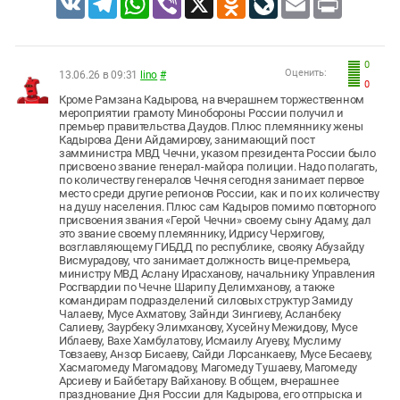
0
Оценить:
13.06.26 в 09:31
lino
#
0
Кроме Рамзана Кадырова, на вчерашнем торжественном
мероприятии грамоту Минобороны России получил и
премьер правительства Даудов. Плюс племяннику жены
Кадырова Дени Айдамирову, занимающий пост
замминистра МВД Чечни, указом президента России было
присвоено звание генерал-майора полиции. Надо полагать,
по количеству генералов Чечня сегодня занимает первое
место среди другие регионов России, как и по их количеству
на душу населения. Плюс сам Кадыров помимо повторного
присвоения звания «Герой Чечни» своему сыну Адаму, дал
это звание своему племяннику, Идрису Черхигову,
возглавляющему ГИБДД по республике, свояку Абузайду
Висмурадову, что занимает должность вице-премьера,
министру МВД Аслану Ирасханову, начальнику Управления
Росгвардии по Чечне Шарипу Делимханову, а также
командирам подразделений силовых структур Замиду
Чалаеву, Мусе Ахматову, Зайнди Зингиеву, Асланбеку
Салиеву, Заурбеку Элимханову, Хусейну Межидову, Мусе
Иблаеву, Вахе Хамбулатову, Исмаилу Агуеву, Муслиму
Товзаеву, Анзор Бисаеву, Сайди Лорсанкаеву, Мусе Бесаеву,
Хасмагомеду Магомадову, Магомеду Тушаеву, Магомеду
Арсиеву и Байбетару Вайханову. В общем, вчерашнее
празднование Дня России для Кадырова, его отпрыска и