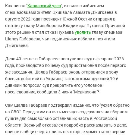
Южный Кавказ
Как писал "
Кавказский узел
", в связи с избиением
ЮФО
спецназовцами жителя Цхинвала Азамата Джигкаева в
августе 2022 года президент Южной Осетии отправил в
отставку главу Минобороны Владимира Пухаева. Причиной
этого решения стал отказ Пухаева
уволить
главу спецназа
Шалву Габараева, чьи подчиненные избили и похитили
Джигкаева.
Дело 40-летнего Габараева поступило в суд в феврале 2026
года, производство по нему суд приостановил после первого
же заседания. Шалва Габараев вновь отправился в зону
боевых действий на Украине, так как командующий 19-й
дивизии попросил суд прекратить его уголовное
преследование, сообщила 3 июня "Медиазона"*.
Сам Шалва Габараев подтвердил изданию, что "уехал обратно
на СВО". Перед этим он пять месяцев содержался на сборном
пункте для самовольно оставивших часть в Ростовской
области. Военный отказался подробно рассказывать о деле,
описав в общих чертах лишь некоторые моменты: по версии