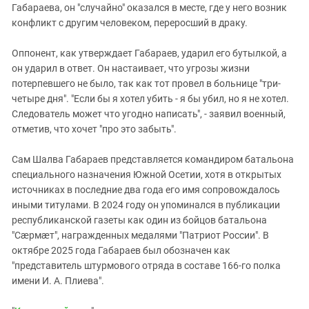
Габараева, он "случайно" оказался в месте, где у него возник
конфликт с другим человеком, переросший в драку.
Оппонент, как утверждает Габараев, ударил его бутылкой, а
он ударил в ответ. Он настаивает, что угрозы жизни
потерпевшего не было, так как тот провел в больнице "три-
четыре дня". "Если бы я хотел убить - я бы убил, но я не хотел.
Следователь может что угодно написать", - заявил военный,
отметив, что хочет "про это забыть".
Сам Шалва Габараев представляется командиром батальона
специального назначения Южной Осетии, хотя в открытых
источниках в последние два года его имя сопровождалось
иными титулами. В 2024 году он упоминался в публикации
республиканской газеты как один из бойцов батальона
"Сæрмæт", награжденных медалями "Патриот России". В
октябре 2025 года Габараев был обозначен как
"представитель штурмового отряда в составе 166-го полка
имени И. А. Плиева".