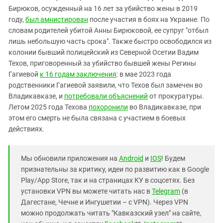
Бирюков, осужденный на 16 лет за убийство жены в 2019
году,
был амнистирован
после участия в боях на Украине. По
словам родителей убитой Анны Бирюковой, ее супруг "отбыл
лишь небольшую часть срока". Также быстро освободился из
колонии бывший полицейский из Северной Осетии Вадим
Техов, приговоренный за убийство бывшей жены Регины
Гагиевой
к 16 годам заключения
: в мае 2023 года
родственники Гагиевой заявили, что Техов был замечен во
Владикавказе, и
потребовали объяснений
от прокуратуры.
Летом 2025 года Техова
похоронили
во Владикавказе, при
этом его смерть не была связана с участием в боевых
действиях.
Мы обновили приложения на
Android
и
IOS
! Будем
признательны за критику, идеи по развитию как в Google
Play/App Store, так и на страницах КУ в соцсетях. Без
установки VPN вы можете читать нас в
Telegram
(в
Дагестане, Чечне и Ингушетии – с VPN). Через VPN
можно продолжать читать "Кавказский узел" на сайте,