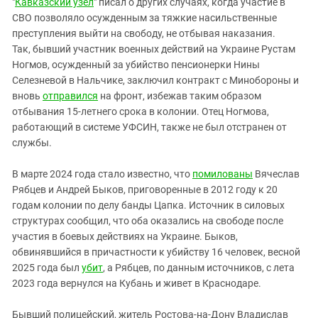
"
Кавказский узел
" писал о других случаях, когда участие в
СВО позволяло осужденным за тяжкие насильственные
преступления выйти на свободу, не отбывая наказания.
Так, бывший участник военных действий на Украине Рустам
Ногмов, осужденный за убийство пенсионерки Нины
Селезневой в Нальчике, заключил контракт с Минобороны и
вновь
отправился
на фронт, избежав таким образом
отбывания 15-летнего срока в колонии. Отец Ногмова,
работающий в системе УФСИН, также не был отстранен от
службы.
В марте 2024 года стало известно, что
помилованы
Вячеслав
Рябцев и Андрей Быков, приговоренные в 2012 году к 20
годам колонии по делу банды Цапка. Источник в силовых
структурах сообщил, что оба оказались на свободе после
участия в боевых действиях на Украине. Быков,
обвинявшийся в причастности к убийству 16 человек, весной
2025 года был
убит
, а Рябцев, по данным источников, с лета
2023 года вернулся на Кубань и живет в Краснодаре.
Бывший полицейский, житель Ростова-на-Дону Владислав