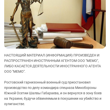
ЗАСТАВЛЯЕТ
Дагестан
КАВКАЗ ЗА ПАЛЕСТИНУ
Ингушетия
ИНАКОМЫСЛИЕ В ЧЕЧНЕ
Кабардино-Балкария
ПРЕСЛЕДОВАНИЕ АКТИВИСТОВ
МОБИЛИЗАЦИЯ И ПРОТЕСТЫ
Калмыкия
Карачаево-Черкесия
Краснодарский край
Нагорный Карабах
НАСТОЯЩИЙ МАТЕРИАЛ (ИНФОРМАЦИЯ) ПРОИЗВЕДЕН И
Российская Федерация
РАСПРОСТРАНЕН ИНОСТРАННЫМ АГЕНТОМ ООО "МЕМО",
Ростовская область
ЛИБО КАСАЕТСЯ ДЕЯТЕЛЬНОСТИ ИНОСТРАННОГО АГЕНТА
ООО "МЕМО".
Северная Осетия - Алания
СКФО
Ростовский гарнизонный военный суд приостановил
производство по делу командира спецназа Минобороны
Ставропольский край
Южной Осетии Шалвы Габараева, и он вернулся в зону боев
Чечня
на Украине, будучи обвиняемым в покушении на убийство и
Южная Осетия
хулиганстве.