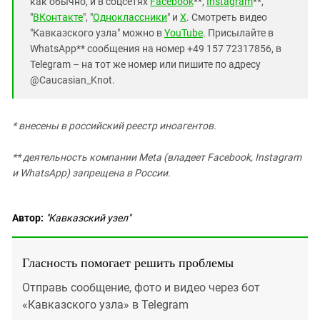
как обычно, и в соцсетях
Facebook
**,
Instagram
**,
"
ВКонтакте
", "
Одноклассники
" и
X
. Смотреть видео
"Кавказского узла" можно в
YouTube
. Присылайте в
WhatsApp** сообщения на номер +49 157 72317856, в
Telegram – на тот же номер или пишите по адресу
@Caucasian_Knot.
* внесены в российский реестр иноагентов.
**
деятельность компании Meta (владеет Facebook, Instagram
и WhatsApp) запрещена в России.
Автор:
"Кавказский узел"
Гласность помогает решить проблемы
Отправь сообщение, фото и видео через бот
«Кавказского узла» в Telegram