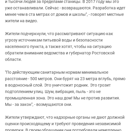
и тысячи людей за пределами станицы. В 2017 году мы это
уже останавливали. Сейчас - возвращаются. Разработка идет
менее чем в ста метрах от домов и школы", - говорят местные
жители на видео.
Жители подчеркнули, что рассматривают ситуацию как
угрозу источникам питьевой воды и безопасности
населенного пункта, а также хотят, чтобы на ситуацию
обратили внимание ведомства и губернатор Ростовской
области.
"По действующим санитарным нормам минимальное
расстояние - 500 метров. Они бурят на 23 метра вглубь, прямо
в водоносный слой. Это уничтожит родник. Это грозит
подтоплением улиц. Шум, вибрация, пыль - это не
промышленная зона. Это наш дом! Мы не против развития.
Мы - за закон", - возмущаются они.
Жители утверждают, что надзорные органы не дают должной
оценки происходящему и требуют проведения независимой
проверки. В своем обращении они потребовали немедленно