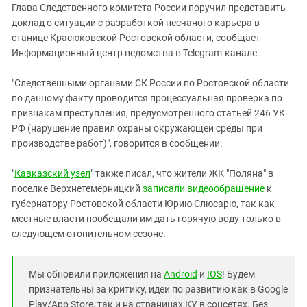
Глава Следственного комитета России поручил представить
доклад о ситуации с разработкой песчаного карьера в
станице Красюковской Ростовской области, сообщает
Информационный центр ведомства в Telegram-канале.
"Следственными органами СК России по Ростовской области
по данному факту проводится процессуальная проверка по
признакам преступления, предусмотренного статьей 246 УК
РФ (нарушение правил охраны окружающей среды при
производстве работ)", говорится в сообщении.
"
Кавказский узел
" также писал, что жители ЖК "Поляна" в
поселке Верхнетемерницкий
записали видеообращение
к
губернатору Ростовской области Юрию Слюсарю, так как
местные власти пообещали им дать горячую воду только в
следующем отопительном сезоне.
Мы обновили приложения на
Android
и
IOS
! Будем
признательны за критику, идеи по развитию как в Google
Play/App Store, так и на страницах КУ в соцсетях. Без