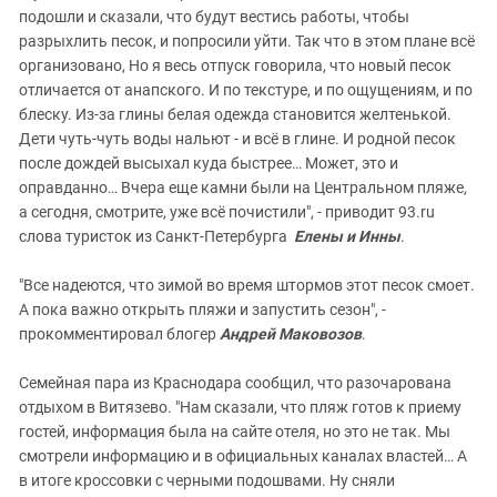
подошли и сказали, что будут вестись работы, чтобы
разрыхлить песок, и попросили уйти. Так что в этом плане всё
организовано, Но я весь отпуск говорила, что новый песок
отличается от анапского. И по текстуре, и по ощущениям, и по
блеску. Из-за глины белая одежда становится желтенькой.
Дети чуть-чуть воды нальют - и всё в глине. И родной песок
после дождей высыхал куда быстрее… Может, это и
оправданно… Вчера еще камни были на Центральном пляже,
а сегодня, смотрите, уже всё почистили", - приводит 93.ru
слова туристок из Санкт-Петербурга
Елены и Инны
.
"Все надеются, что зимой во время штормов этот песок смоет.
А пока важно открыть пляжи и запустить сезон", -
прокомментировал блогер
Андрей Маковозов
.
Семейная пара из Краснодара сообщил, что разочарована
отдыхом в Витязево. "Нам сказали, что пляж готов к приему
гостей, информация была на сайте отеля, но это не так. Мы
смотрели информацию и в официальных каналах властей… А
в итоге кроссовки с черными подошвами. Ну сняли