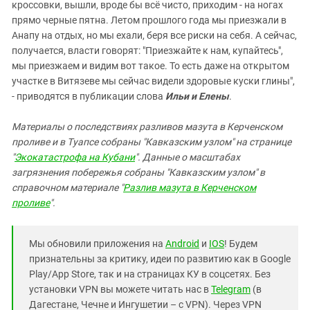
кроссовки, вышли, вроде бы всё чисто, приходим - на ногах
прямо черные пятна. Летом прошлого года мы приезжали в
Анапу на отдых, но мы ехали, беря все риски на себя. А сейчас,
получается, власти говорят: "Приезжайте к нам, купайтесь",
мы приезжаем и видим вот такое. То есть даже на открытом
участке в Витязеве мы сейчас видели здоровые куски глины",
- приводятся в публикации слова
Ильи и Елены
.
Материалы о последствиях разливов мазута в Керченском
проливе и в Туапсе собраны "Кавказским узлом" на странице
"
Экокатастрофа на Кубани
". Данные о масштабах
загрязнения побережья собраны "Кавказским узлом" в
справочном материале "
Разлив мазута в Керченском
проливе
".
Мы обновили приложения на
Android
и
IOS
! Будем
признательны за критику, идеи по развитию как в Google
Play/App Store, так и на страницах КУ в соцсетях. Без
установки VPN вы можете читать нас в
Telegram
(в
Дагестане, Чечне и Ингушетии – с VPN). Через VPN