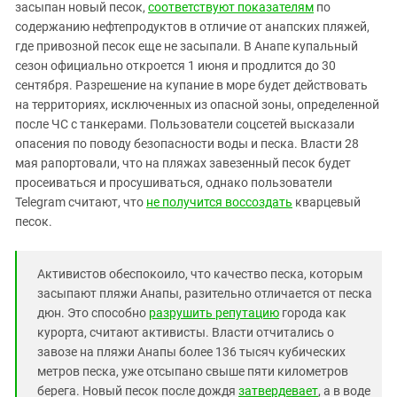
Южный Кавказ
засыпан новый песок,
соответствуют показателям
по
содержанию нефтепродуктов в отличие от анапских пляжей,
ЮФО
где привозной песок еще не засыпали. В Анапе купальный
сезон официально откроется 1 июня и продлится до 30
сентября. Разрешение на купание в море будет действовать
на территориях, исключенных из опасной зоны, определенной
после ЧС с танкерами. Пользователи соцсетей высказали
опасения по поводу безопасности воды и песка. Власти 28
мая рапортовали, что на пляжах завезенный песок будет
просеиваться и просушиваться, однако пользователи
Telegram считают, что
не получится воссоздать
кварцевый
песок.
Активистов обеспокоило, что качество песка, которым
засыпают пляжи Анапы, разительно отличается от песка
дюн. Это способно
разрушить репутацию
города как
курорта, считают активисты. Власти отчитались о
завозе на пляжи Анапы более 136 тысяч кубических
метров песка, уже отсыпано свыше пяти километров
берега. Новый песок после дождя
затвердевает
, а в воде