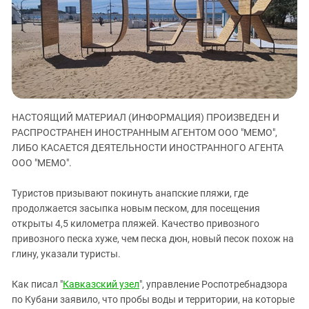
ЗАСТАВЛЯЕТ
Дагестан
КАВКАЗ ЗА ПАЛЕСТИНУ
Ингушетия
ИНАКОМЫСЛИЕ В ЧЕЧНЕ
Кабардино-Балкария
ПРЕСЛЕДОВАНИЕ АКТИВИСТОВ
МОБИЛИЗАЦИЯ И ПРОТЕСТЫ
Калмыкия
Карачаево-Черкесия
НАСТОЯЩИЙ МАТЕРИАЛ (ИНФОРМАЦИЯ) ПРОИЗВЕДЕН И
Краснодарский край
РАСПРОСТРАНЕН ИНОСТРАННЫМ АГЕНТОМ ООО "МЕМО",
Нагорный Карабах
ЛИБО КАСАЕТСЯ ДЕЯТЕЛЬНОСТИ ИНОСТРАННОГО АГЕНТА
Российская Федерация
ООО "МЕМО".
Ростовская область
Туристов призывают покинуть анапские пляжи, где
Северная Осетия - Алания
продолжается засыпка новым песком, для посещения
открыты 4,5 километра пляжей. Качество привозного
СКФО
привозного песка хуже, чем песка дюн, новый песок похож на
Ставропольский край
глину, указали туристы.
Чечня
Как писал "
Кавказский узел
", управление Роспотребнадзора
Южная Осетия
по Кубани заявило, что пробы воды и территории, на которые