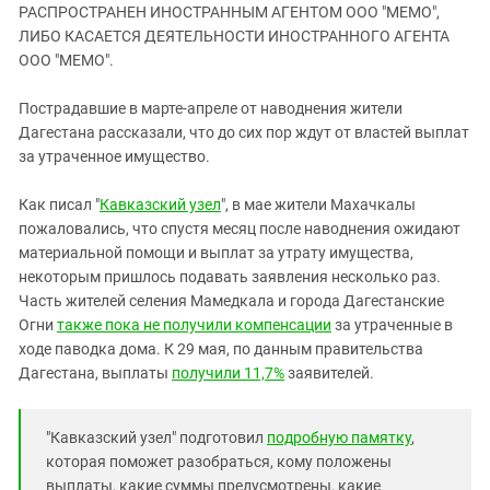
ЗАСТАВЛЯЕТ
РАСПРОСТРАНЕН ИНОСТРАННЫМ АГЕНТОМ ООО "МЕМО",
Дагестан
КАВКАЗ ЗА ПАЛЕСТИНУ
ЛИБО КАСАЕТСЯ ДЕЯТЕЛЬНОСТИ ИНОСТРАННОГО АГЕНТА
Ингушетия
ООО "МЕМО".
ИНАКОМЫСЛИЕ В ЧЕЧНЕ
Кабардино-Балкария
ПРЕСЛЕДОВАНИЕ АКТИВИСТОВ
Пострадавшие в марте-апреле от наводнения жители
МОБИЛИЗАЦИЯ И ПРОТЕСТЫ
Калмыкия
Дагестана рассказали, что до сих пор ждут от властей выплат
Карачаево-Черкесия
за утраченное имущество.
Краснодарский край
Как писал "
Кавказский узел
", в мае жители Махачкалы
Нагорный Карабах
пожаловались, что спустя месяц после наводнения ожидают
материальной помощи и выплат за утрату имущества,
Российская Федерация
некоторым пришлось подавать заявления несколько раз.
Ростовская область
Часть жителей селения Мамедкала и города Дагестанские
Северная Осетия - Алания
Огни
также пока не получили компенсации
за утраченные в
ходе паводка дома. К 29 мая, по данным правительства
СКФО
Дагестана, выплаты
получили 11,7%
заявителей.
Ставропольский край
Чечня
"Кавказский узел" подготовил
подробную памятку
,
Южная Осетия
которая поможет разобраться, кому положены
выплаты, какие суммы предусмотрены, какие