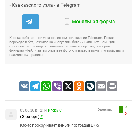
«Кавказского узла» в Telegram
Мобильная форма
Кнопка работает при установленном приложении Telegram. После
перехода в бот, нажмите на «Запустить бота» и напишите нам. Для
отправки фото и видео — нажмите на значок скрепки, выберите
функцию «Файл», затем отметьте фото или видео в памяти устройства и
нажмите «Отправить».
VK
Telegram
WhatsApp
Viber
X
Odnoklassniki
LiveJournal
Email
Print
0
Оценить:
03.06.26 в 12:14
Игорь С
0
(Эксперт)
#
Кто-то прокручивает деньги пострадавших?