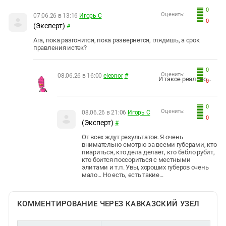
0
Оценить:
07.06.26 в 13:16
Игорь С
0
(Эксперт)
#
Ага, пока разгонится, пока развернется, глядишь, а срок
правления истек?
0
Оценить:
08.06.26 в 16:00
eleonor
#
И такое реально...
0
0
Оценить:
08.06.26 в 21:06
Игорь С
0
(Эксперт)
#
От всех ждут результатов. Я очень
внимательно смотрю за всеми губерами, кто
пиариться, кто дела делает, кто бабло рубит,
кто боится поссориться с местными
элитами и т.п. Увы, хороших губеров очень
мало... Но есть, есть такие...
КОММЕНТИРОВАНИЕ ЧЕРЕЗ КАВКАЗСКИЙ УЗЕЛ