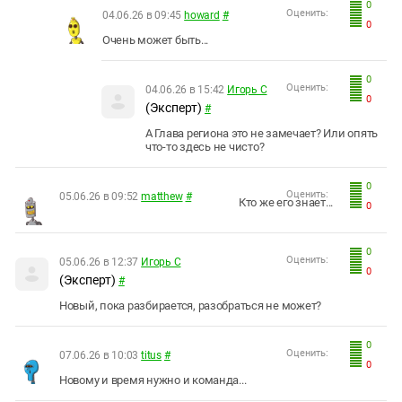
0
Оценить:
04.06.26 в 09:45
howard
#
0
Очень может быть...
0
Оценить:
04.06.26 в 15:42
Игорь С
0
(Эксперт)
#
А Глава региона это не замечает? Или опять
что-то здесь не чисто?
0
Оценить:
05.06.26 в 09:52
matthew
#
Кто же его знает...
0
0
Оценить:
05.06.26 в 12:37
Игорь С
0
(Эксперт)
#
Новый, пока разбирается, разобраться не может?
0
Оценить:
07.06.26 в 10:03
titus
#
0
Новому и время нужно и команда...