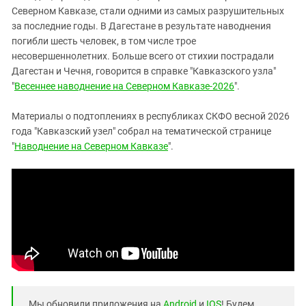
Северном Кавказе, стали одними из самых разрушительных
за последние годы. В Дагестане в результате наводнения
погибли шесть человек, в том числе трое
несовершеннолетних. Больше всего от стихии пострадали
Дагестан и Чечня, говорится в справке "Кавказского узла"
"
Весеннее наводнение на Северном Кавказе-2026
".
Материалы о подтоплениях в республиках СКФО весной 2026
года "Кавказский узел" собрал на тематической странице
"
Наводнение на Северном Кавказе
".
Мы обновили приложения на
Android
и
IOS
! Будем