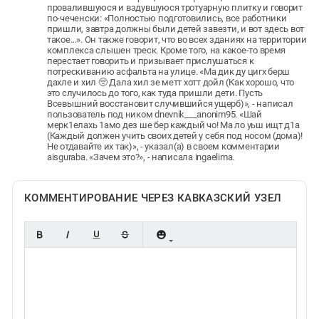
провалившуюся и вздувшуюся тротуарную плитку и говорит
по-чеченски: «Полностью подготовились, все работники
пришли, завтра должны были детей завезти, и вот здесь вот
такое…». Он также говорит, что во всех зданиях на территории
комплекса слышен треск. Кроме того, на какое-то время
перестает говорить и призывает прислушаться к
потрескиванию асфальта на улице. «Ма дик ду цигх берш
дахле и хил 🥺 Дала хил зе метт хотт дойл (Как хорошо, что
это случилось до того, как туда пришли дети. Пусть
Всевышний восстановит случившийся ущерб)», - написал
пользователь под ником dnevnik___anonim95. «Шай
мерк1елахь 1амо дез ше бер каждый чо! Ма ло уьш ищт д1а
(Каждый должен учить своих детей у себя под носом (дома)!
Не отдавайте их так)», - указал(а) в своем комментарии
aisguraba. «Зачем это?», - написала ingaelima.
КОММЕНТИРОВАНИЕ ЧЕРЕЗ КАВКАЗСКИЙ УЗЕЛ