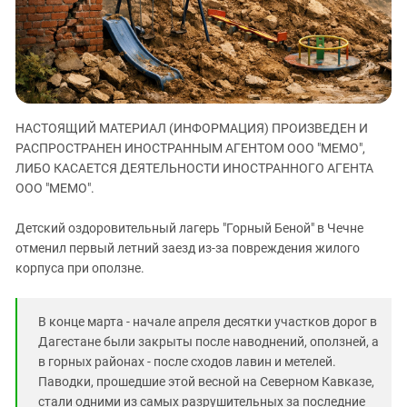
ЗАСТАВЛЯЕТ
Дагестан
КАВКАЗ ЗА ПАЛЕСТИНУ
Ингушетия
ИНАКОМЫСЛИЕ В ЧЕЧНЕ
Кабардино-Балкария
ПРЕСЛЕДОВАНИЕ АКТИВИСТОВ
МОБИЛИЗАЦИЯ И ПРОТЕСТЫ
Калмыкия
НАСТОЯЩИЙ МАТЕРИАЛ (ИНФОРМАЦИЯ) ПРОИЗВЕДЕН И
Карачаево-Черкесия
РАСПРОСТРАНЕН ИНОСТРАННЫМ АГЕНТОМ ООО "МЕМО",
Краснодарский край
ЛИБО КАСАЕТСЯ ДЕЯТЕЛЬНОСТИ ИНОСТРАННОГО АГЕНТА
Нагорный Карабах
ООО "МЕМО".
Российская Федерация
Детский оздоровительный лагерь "Горный Беной" в Чечне
Ростовская область
отменил первый летний заезд из-за повреждения жилого
корпуса при оползне.
Северная Осетия - Алания
СКФО
В конце марта - начале апреля десятки участков дорог в
Ставропольский край
Дагестане были закрыты после наводнений, оползней, а
Чечня
в горных районах - после сходов лавин и метелей.
Паводки, прошедшие этой весной на Северном Кавказе,
Южная Осетия
стали одними из самых разрушительных за последние