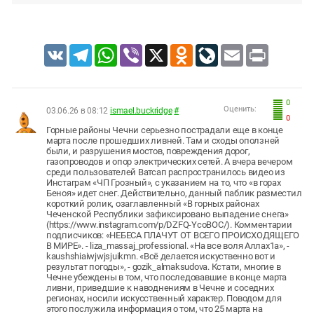
VK
Telegram
WhatsApp
Viber
X
Odnoklassniki
LiveJournal
Email
Print
0
Оценить:
03.06.26 в 08:12
ismael.buckridge
#
0
Горные районы Чечни серьезно пострадали еще в конце
марта после прошедших ливней. Там и сходы оползней
были, и разрушения мостов, повреждения дорог,
газопроводов и опор электрических сетей. А вчера вечером
среди пользователей Ватсап распространилось видео из
Инстаграм «ЧП Грозный», с указанием на то, что «в горах
Беноя» идет снег. Действительно, данный паблик разместил
короткий ролик, озаглавленный «В горных районах
Чеченской Республики зафиксировано выпадение снега»
(https://www.instagram.com/p/DZFQ-YcoBOC/). Комментарии
подписчиков: «НЕБЕСА ПЛАЧУТ ОТ ВСЕГО ПРОИСХОДЯЩЕГО
В МИРЕ». - liza_massaj_professional. «На все воля Аллах1а», -
kaushshiaiwjwjsjuikmn. «Всё делается искуственно вот и
результат погоды», - gozik_almaksudova. Кстати, многие в
Чечне убеждены в том, что последовавшие в конце марта
ливни, приведшие к наводнениям в Чечне и соседних
регионах, носили искусственный характер. Поводом для
этого послужила информация о том, что 25 марта на