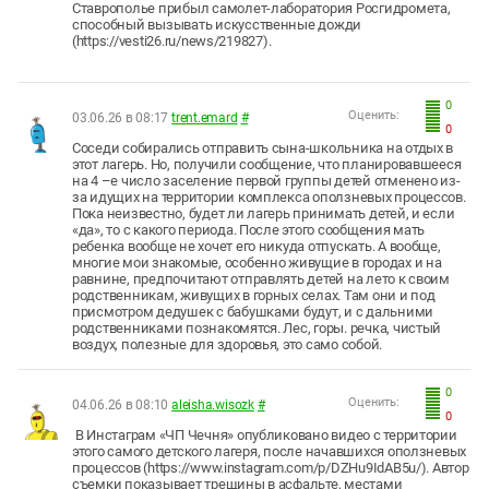
Ставрополье прибыл самолет-лаборатория Росгидромета,
способный вызывать искусственные дожди
(https://vesti26.ru/news/219827).
0
Оценить:
03.06.26 в 08:17
trent.emard
#
0
Соседи собирались отправить сына-школьника на отдых в
этот лагерь. Но, получили сообщение, что планировавшееся
на 4 –е число заселение первой группы детей отменено из-
за идущих на территории комплекса оползневых процессов.
Пока неизвестно, будет ли лагерь принимать детей, и если
«да», то с какого периода. После этого сообщения мать
ребенка вообще не хочет его никуда отпускать. А вообще,
многие мои знакомые, особенно живущие в городах и на
равнине, предпочитают отправлять детей на лето к своим
родственникам, живущих в горных селах. Там они и под
присмотром дедушек с бабушками будут, и с дальними
родственниками познакомятся. Лес, горы. речка, чистый
воздух, полезные для здоровья, это само собой.
0
Оценить:
04.06.26 в 08:10
aleisha.wisozk
#
0
В Инстаграм «ЧП Чечня» опубликовано видео с территории
этого самого детского лагеря, после начавшихся оползневых
процессов (https://www.instagram.com/p/DZHu9IdAB5u/). Автор
съемки показывает трещины в асфальте, местами