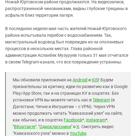
Ножай-Юртовском районе продолжаются. На видеозаписи,
распространенной чиновниками, видны глубокие трещины в
асфальте близ территории лагеря.
В последнюю неделю мая часть жителей Ножай-Юртовского
района испытывала перебои с водоснабжением. Так,
магистральный водовод был поврежден из-за оползневых
процессов в нескольких местах. Глава районной
администрации Асланбек Музуруев только 31 мая отчитался
в своем Telegram-канале, что все повреждения устранены.
Мы обновили приложения на
Android
и
IOS
! Будем
признательны за критику, идеи по развитию как в Google
Play/App Store, так и на страницах КУ в соцсетях. Без
установки VPN вы можете читать нас в
Telegram
(в
Дагестане, Чечне и Ингушетии – с VPN). Через VPN
можно продолжать читать "Кавказский узел" на сайте,
как обычно, и в соцсетях
Facebook
*,
Instagram
*,
"
ВКонтакте
", "
Одноклассники
" и
X
. Смотреть видео
"Кавказского узла" можно в
YouTube
.