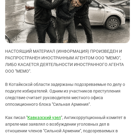
ЗАСТАВЛЯЕТ
Дагестан
КАВКАЗ ЗА ПАЛЕСТИНУ
Ингушетия
ИНАКОМЫСЛИЕ В ЧЕЧНЕ
Кабардино-Балкария
ПРЕСЛЕДОВАНИЕ АКТИВИСТОВ
МОБИЛИЗАЦИЯ И ПРОТЕСТЫ
Калмыкия
Карачаево-Черкесия
НАСТОЯЩИЙ МАТЕРИАЛ (ИНФОРМАЦИЯ) ПРОИЗВЕДЕН И
Краснодарский край
РАСПРОСТРАНЕН ИНОСТРАННЫМ АГЕНТОМ ООО "МЕМО",
Нагорный Карабах
ЛИБО КАСАЕТСЯ ДЕЯТЕЛЬНОСТИ ИНОСТРАННОГО АГЕНТА
Российская Федерация
ООО "МЕМО".
Ростовская область
В Котайкской области задержаны подозреваемые по делу о
Северная Осетия - Алания
подкупе избирателей. Одним из участников преступления
следствие считает руководителя местного офиса
СКФО
оппозиционного блока "Сильная Армения".
Ставропольский край
Чечня
Как писал "
Кавказский узел
", Антикоррупционный комитет в
апреле-мае заявлял о возбуждении уголовных дел в
Южная Осетия
отношении членов "Сильной Армении", подозреваемых в