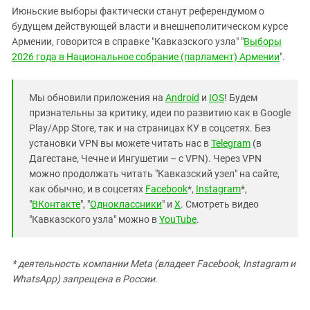
Июньские выборы фактически станут референдумом о
будущем действующей власти и внешнеполитическом курсе
Армении, говорится в справке "Кавказского узла" "
Выборы
2026 года в Национальное собрание (парламент) Армении
".
Мы обновили приложения на
Android
и
IOS
! Будем
признательны за критику, идеи по развитию как в Google
Play/App Store, так и на страницах КУ в соцсетях. Без
установки VPN вы можете читать нас в
Telegram
(в
Дагестане, Чечне и Ингушетии – с VPN). Через VPN
можно продолжать читать "Кавказский узел" на сайте,
как обычно, и в соцсетях
Facebook
*,
Instagram
*,
"
ВКонтакте
", "
Одноклассники
" и
X
. Смотреть видео
"Кавказского узла" можно в
YouTube
.
* деятельность компании Meta (владеет Facebook, Instagram и
WhatsApp) запрещена в России.