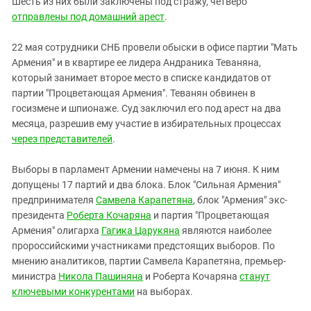
Шесть из них были заключены под стражу, четверо
отправлены под домашний арест
.
22 мая сотрудники СНБ провели обыски в офисе партии "Мать
Армения" и в квартире ее лидера Андраника Теваняна,
который занимает второе место в списке кандидатов от
партии "Процветающая Армения". Теванян обвинен в
госизмене и шпионаже. Суд заключил его под арест на два
месяца, разрешив ему участие в избирательных процессах
через представителей
.
Выборы в парламент Армении намечены на 7 июня. К ним
допущены 17 партий и два блока. Блок "Сильная Армения"
предпринимателя
Самвела Карапетяна
, блок "Армения" экс-
президента
Роберта Кочаряна
и партия "Процветающая
Армения" олигарха
Гагика Царукяна
являются наиболее
пророссийскими участниками предстоящих выборов. По
мнению аналитиков, партии Самвела Карапетяна, премьер-
министра
Никола Пашиняна
и Роберта Кочаряна
станут
ключевыми конкурентами
на выборах.