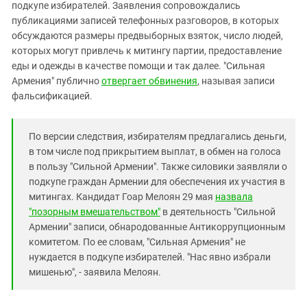
Южный Кавказ
подкупе избирателей. Заявления сопровождались
публикациями записей телефонных разговоров, в которых
ЮФО
обсуждаются размеры предвыборных взяток, число людей,
которых могут привлечь к митингу партии, предоставление
еды и одежды в качестве помощи и так далее. "Сильная
Армения" публично
отвергает обвинения
, называя записи
фальсификацией.
По версии следствия, избирателям предлагались деньги,
в том числе под прикрытием выплат, в обмен на голоса
в пользу "Сильной Армении". Также силовики заявляли о
подкупе граждан Армении для обеспечения их участия в
митингах. Кандидат Гоар Мелоян 29 мая
назвала
"позорным вмешательством"
в деятельность "Сильной
Армении" записи, обнародованные Антикоррупционным
комитетом. По ее словам, "Сильная Армения" не
нуждается в подкупе избирателей. "Нас явно избрали
мишенью", - заявила Мелоян.