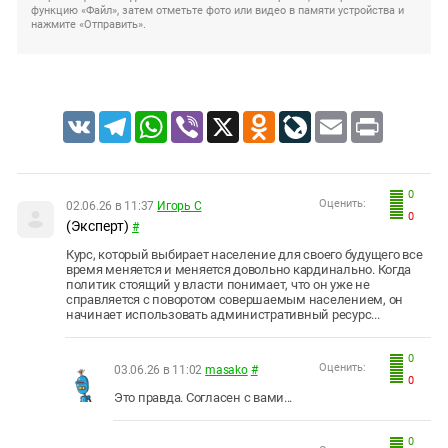
функцию «Файл», затем отметьте фото или видео в памяти устройства и
нажмите «Отправить».
VK
Telegram
WhatsApp
Viber
X
Odnoklassniki
LiveJournal
Email
Print
0
Оценить:
02.06.26 в 11:37
Игорь С
0
(Эксперт)
#
Курс, который выбирает население для своего будущего все
время меняется и меняется довольно кардинально. Когда
политик стоящий у власти понимает, что он уже не
справляется с поворотом совершаемым населением, он
начинает использовать административный ресурс...
0
Оценить:
03.06.26 в 11:02
masako
#
0
Это правда. Согласен с вами...
0