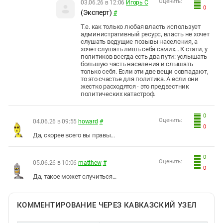
Оценить:
03.06.26 в 12:06
Игорь С
0
(Эксперт)
#
Т.е. как только любая власть использует
административный ресурс, власть не хочет
слушать ведущие позывы населения, а
хочет слушать лишь себя самих... К стати, у
политиков всегда есть два пути: услышать
большую часть населения и слышать
только себя. Если эти две вещи совпадают,
то это счастье для политика. А если они
жестко расходятся - это предвестник
политических катастроф.
0
Оценить:
04.06.26 в 09:55
howard
#
0
Да, скорее всего вы правы...
0
Оценить:
05.06.26 в 10:06
matthew
#
0
Да, такое может случиться...
КОММЕНТИРОВАНИЕ ЧЕРЕЗ КАВКАЗСКИЙ УЗЕЛ