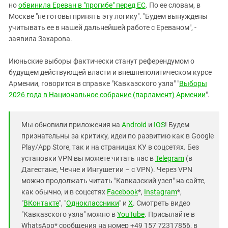
но
обвинила Ереван в "прогибе" перед ЕС
. По ее словам, в
Москве "не готовы принять эту логику". "Будем вынуждены
учитывать ее в нашей дальнейшей работе с Ереваном", -
заявила Захарова.
Июньские выборы фактически станут референдумом о
будущем действующей власти и внешнеполитическом курсе
Армении, говорится в справке "Кавказского узла" "
Выборы
2026 года в Национальное собрание (парламент) Армении
".
Мы обновили приложения на
Android
и
IOS
! Будем
признательны за критику, идеи по развитию как в Google
Play/App Store, так и на страницах КУ в соцсетях. Без
установки VPN вы можете читать нас в
Telegram
(в
Дагестане, Чечне и Ингушетии – с VPN). Через VPN
можно продолжать читать "Кавказский узел" на сайте,
как обычно, и в соцсетях
Facebook
*,
Instagram
*,
"
ВКонтакте
", "
Одноклассники
" и
X
. Смотреть видео
"Кавказского узла" можно в
YouTube
. Присылайте в
WhatsApp* сообщения на номер +49 157 72317856, в