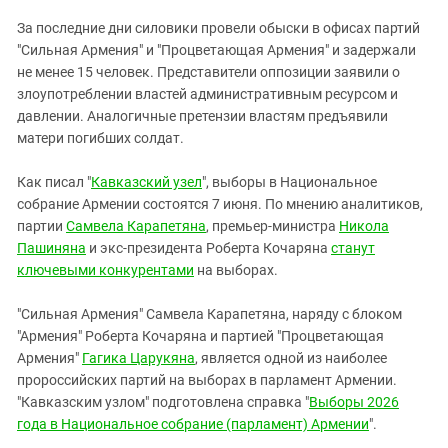
ЗАСТАВЛЯЕТ
Дагестан
За последние дни силовики провели обыски в офисах партий
КАВКАЗ ЗА ПАЛЕСТИНУ
Ингушетия
"Сильная Армения" и "Процветающая Армения" и задержали
ИНАКОМЫСЛИЕ В ЧЕЧНЕ
не менее 15 человек. Представители оппозиции заявили о
Кабардино-Балкария
ПРЕСЛЕДОВАНИЕ АКТИВИСТОВ
злоупотреблении властей административным ресурсом и
МОБИЛИЗАЦИЯ И ПРОТЕСТЫ
Калмыкия
давлении. Аналогичные претензии властям предъявили
матери погибших солдат.
Карачаево-Черкесия
Краснодарский край
Как писал "
Кавказский узел
", выборы в Национальное
Нагорный Карабах
собрание Армении состоятся 7 июня. По мнению аналитиков,
партии
Самвела Карапетяна
, премьер-министра
Никола
Российская Федерация
Пашиняна
и экс-президента Роберта Кочаряна
станут
Ростовская область
ключевыми конкурентами
на выборах.
Северная Осетия - Алания
"Сильная Армения" Самвела Карапетяна, наряду с блоком
СКФО
"Армения" Роберта Кочаряна и партией "Процветающая
Армения"
Ставропольский край
Гагика Царукяна
, является одной из наиболее
пророссийских партий на выборах в парламент Армении.
Чечня
"Кавказским узлом" подготовлена справка "
Выборы 2026
Южная Осетия
года в Национальное собрание (парламент) Армении
".