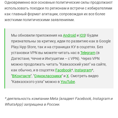
Одновременно все основные политические силы продолжают
использовать поездки по регионам и встречи с избирателями
как главный формат агитации, сопровождая их все более
жесткими политическими заявлениями.
Мы обновили приложения на
Android
и
IOS
! Будем
признательны за критику, идеи по развитию как в Google
Play/App Store, так и на страницах КУ в соцсетях. Без
установки VPN вы можете читать нас в
Telegram
(в
Дагестане, Чечне и Ингушетии – с VPN). Через VPN
можно продолжать читать "Кавказский узел" на сайте,
как обычно, и в соцсетях
Facebook
*,
Instagram
*,
"
ВКонтакте
", "
Одноклассники
" и
X
. Смотреть видео
"Кавказского узла" можно в
YouTube
.
* деятельность компании Meta (владеет Facebook, Instagram и
WhatsApp) запрещена в России.