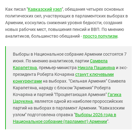
Южный Кавказ
Как писал "
Кавказский узел
", обещания четырех основных
ЮФО
политических сил, участвующих в парламентских выборах в
Армении, коснулись снижения уровня бедности, создания
новых рабочих мест, повышения пенсий и ВВП. По мнению
аналитиков, большинство обещаний -
просто популизм
.
Выборы в Национальное собрание Армении состоятся 7
июня. По мнению аналитиков, партии
Самвела
Карапетяна
, премьер-министра
Никола Пашиняна
и экс-
президента Роберта Кочаряна
станут ключевыми
конкурентами
на выборах. "Сильная Армения" Самвела
Карапетяна, наряду с блоком "Армения" Роберта
Кочаряна и партией "Процветающая Армения"
Гагика
Царукяна
, является одной из наиболее пророссийских
партий на выборах в парламент Армении. "Кавказским
узлом" подготовлена справка "
Выборы 2026 года в
Национальное собрание (парламент) Армении
".