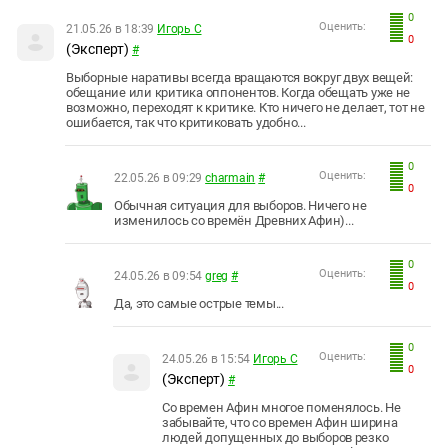
0
Оценить:
21.05.26 в 18:39
Игорь С
0
(Эксперт)
#
Выборные наративы всегда вращаются вокруг двух вещей:
обещание или критика оппонентов. Когда обещать уже не
возможно, переходят к критике. Кто ничего не делает, тот не
ошибается, так что критиковать удобно...
0
Оценить:
22.05.26 в 09:29
charmain
#
0
Обычная ситуация для выборов. Ничего не
изменилось со времён Древних Афин)...
0
Оценить:
24.05.26 в 09:54
greg
#
0
Да, это самые острые темы...
0
Оценить:
24.05.26 в 15:54
Игорь С
0
(Эксперт)
#
Со времен Афин многое поменялось. Не
забывайте, что со времен Афин ширина
людей допущенных до выборов резко