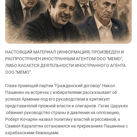
ЗАСТАВЛЯЕТ
Дагестан
КАВКАЗ ЗА ПАЛЕСТИНУ
Ингушетия
ИНАКОМЫСЛИЕ В ЧЕЧНЕ
Кабардино-Балкария
ПРЕСЛЕДОВАНИЕ АКТИВИСТОВ
МОБИЛИЗАЦИЯ И ПРОТЕСТЫ
Калмыкия
Карачаево-Черкесия
НАСТОЯЩИЙ МАТЕРИАЛ (ИНФОРМАЦИЯ) ПРОИЗВЕДЕН И
Краснодарский край
РАСПРОСТРАНЕН ИНОСТРАННЫМ АГЕНТОМ ООО "МЕМО",
Нагорный Карабах
ЛИБО КАСАЕТСЯ ДЕЯТЕЛЬНОСТИ ИНОСТРАННОГО АГЕНТА
Российская Федерация
ООО "МЕМО".
Ростовская область
Глава правящей партии "Гражданский договор" Никол
Северная Осетия - Алания
Пашинян на встречах с избирателями рассказывает об
успехах Армении под его руководством и критикует
СКФО
представителей прежней власти и олигархов. Гагик Царукян
Ставропольский край
обвинил руководство страны в давлении на оппозицию,
Чечня
Роберт Кочарян назвал политику властей агрессивной, а
Самвел Карапетян остановился на пререканиях Пашиняна с
Южная Осетия
карабахскими беженцами.