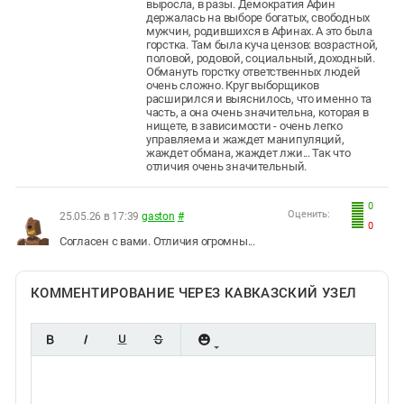
выросла, в разы. Демократия Афин
держалась на выборе богатых, свободных
мужчин, родившихся в Афинах. А это была
горстка. Там была куча цензов: возрастной,
половой, родовой, социальный, доходный.
Обмануть горстку ответственных людей
очень сложно. Круг выборщиков
расширился и выяснилось, что именно та
часть, а она очень значительна, которая в
нищете, в зависимости - очень легко
управляема и жаждет манипуляций,
жаждет обмана, жаждет лжи... Так что
отличия очень значительный.
0
Оценить:
25.05.26 в 17:39
gaston
#
0
Согласен с вами. Отличия огромны...
КОММЕНТИРОВАНИЕ ЧЕРЕЗ КАВКАЗСКИЙ УЗЕЛ