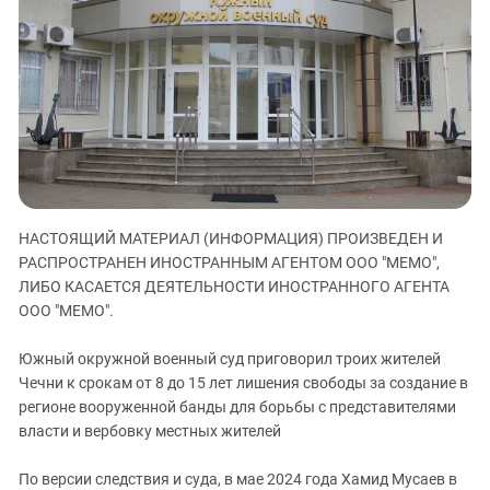
ЗАСТАВЛЯЕТ
Дагестан
КАВКАЗ ЗА ПАЛЕСТИНУ
Ингушетия
ИНАКОМЫСЛИЕ В ЧЕЧНЕ
Кабардино-Балкария
ПРЕСЛЕДОВАНИЕ АКТИВИСТОВ
МОБИЛИЗАЦИЯ И ПРОТЕСТЫ
Калмыкия
Карачаево-Черкесия
Краснодарский край
Нагорный Карабах
НАСТОЯЩИЙ МАТЕРИАЛ (ИНФОРМАЦИЯ) ПРОИЗВЕДЕН И
Российская Федерация
РАСПРОСТРАНЕН ИНОСТРАННЫМ АГЕНТОМ ООО "МЕМО",
ЛИБО КАСАЕТСЯ ДЕЯТЕЛЬНОСТИ ИНОСТРАННОГО АГЕНТА
Ростовская область
ООО "МЕМО".
Северная Осетия - Алания
СКФО
Южный окружной военный суд приговорил троих жителей
Чечни к срокам от 8 до 15 лет лишения свободы за создание в
Ставропольский край
регионе вооруженной банды для борьбы с представителями
Чечня
власти и вербовку местных жителей
Южная Осетия
По версии следствия и суда, в мае 2024 года Хамид Мусаев в