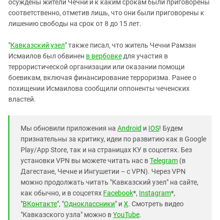
осуждены жители Чечни и к каким срокам были приговорены
соответственно, отметив лишь, что они были приговорены к
лишению свободы на срок от 8 до 15 лет.
"
Кавказский узел
" также писал, что житель Чечни Рамзан
Исмаилов был обвинен
в вербовке
для участия в
террористической организации или оказании помощи
боевикам, включая финансирование терроризма. Ранее о
похищении Исмаилова сообщили оппоненты чеченских
властей.
Мы обновили приложения на
Android
и
IOS
! Будем
признательны за критику, идеи по развитию как в Google
Play/App Store, так и на страницах КУ в соцсетях. Без
установки VPN вы можете читать нас в
Telegram
(в
Дагестане, Чечне и Ингушетии – с VPN). Через VPN
можно продолжать читать "Кавказский узел" на сайте,
как обычно, и в соцсетях
Facebook
*,
Instagram
*,
"
ВКонтакте
", "
Одноклассники
" и
X
. Смотреть видео
"Кавказского узла" можно в
YouTube
.