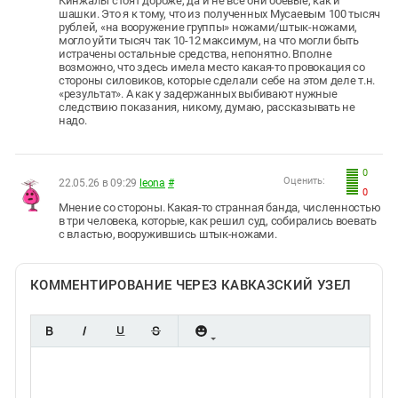
Кинжалы стоят дороже, да и не все они боевые, как и
шашки. Это я к тому, что из полученных Мусаевым 100 тысяч
рублей, «на вооружение группы» ножами/штык-ножами,
могло уйти тысяч так 10-12 максимум, на что могли быть
истрачены остальные средства, непонятно. Вполне
возможно, что здесь имела место какая-то провокация со
стороны силовиков, которые сделали себе на этом деле т.н.
«результат». А как у задержанных выбивают нужные
следствию показания, никому, думаю, рассказывать не
надо.
0
Оценить:
22.05.26 в 09:29
leona
#
0
Мнение со стороны. Какая-то странная банда, численностью
в три человека, которые, как решил суд, собирались воевать
с властью, вооружившись штык-ножами.
КОММЕНТИРОВАНИЕ ЧЕРЕЗ КАВКАЗСКИЙ УЗЕЛ