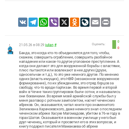
VK
Telegram
WhatsApp
Viber
X
Odnoklassniki
LiveJournal
Email
Print
0
Оценить:
21.05.26 в 08:29
julian
#
0
Банда, это когда кто-то объединяется для того, чтобы,
скажем, совершить ограбление, совершить разбойное
нападение или какое-то другое уголовное преступление. А
когда они делают это для вооруженной борьбы с властями,
плюс пытаются или вовлекают в нее других (друзе,
односельчан и т.д.), то это уже немного другое. По мнению
одних (власть имущих), это НВФ (незаконное вооруженное
формирование), по их убеждениям, это отряд борцов за
свободу, что-то вроде партизан. Во время первой и второй
войн в Чечне таких группировок были сотни, и назывались
они боевиками. Во время моей армейской службы был у
меня разговор с ротным замполитом, насчет чеченских
абреков. Он, оказывается, читал книги про знаменитого
Зелимхана Харачоевского, даже немного знал о последнем
чеченском абреке Хасухе Магомадове, убитом в 76-м году в
горах Шатоя. Оказывается в военном училище у него был
друг-чеченец, который и просветил его в этих вопросах, и
книгу подарил писателя Мамакаева об абреке