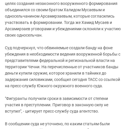
Южный Кавказ
целях создания незаконного вооруженного формирования
объединился со своим братом Халидом Мусаевым и
ЮФО
односельчанином Арсамирзаевым, которые согласились
участвовать в формировании. Тогда же Хамид Мусаев и
Арсамирзаев уговорами и убеждениями склоняли к участию
своих односельчан.
Суд подчеркнул, что обвиняемые создали банду на фоне
убеждения в необходимости ведения вооруженной борьбы с
представителями федеральной и региональной власти на
территории Чечни. На перечисленные от участников банды
деньги купили оружие, которое хранили в тайнике до
задержания силовиками, сообщил сегодня ТАСС со ссылкой
на пресс-службу Южного окружного военного суда.
"Фигуранты получили сроки в зависимости от степени
участия в преступлении. Приговор в законную силу не
вступил", - цитирует пресс-службу суда агентство.
В сообщении суда не уточнено, по каким статьям были