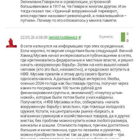
Зелимхане.Говорили и о революции, устроенной
большевиками в 1917-м, Че Геваре и многом другом. И он
тогда сказал так: «Удачный вооруженный переворот,
впоследствии называют революцией, а повалившийся –
путчем». Почему-то это отложилось у меня в памяти.
0
Оценить:
22.05.26 в 08:09
jerrold.hodkiewicz
#
0
В сети наткнулся на информацию про этих осужденных.
Если коротко, то версия следствия была следующей. Весной
Хамид Мусаев начал интересоваться публикациями в сетях,
где критиковались федеральные и местные власти, и решил
начать «вооруженную борьбу». Затем на него вышел некий
человек (кто это был, неизвестно), и предложил вступить в
НВФ. Мусаев привлёк к этому делу своего брата и
односельчанина. А дальше вообще интересно. Якобы,
осенью 2024-го года как бы главарь группы, получил через
каких-то посредников 100 тысяч рублей для
финансирования группы и, внимание(!) «покупку штык-
ножей», которые были потом были у них найдены.
Получается, «НФВ Мусаевы и Ко», собиралась «начать
вооруженную борьбу с властью», при помощи холодного
оружия. Кстати, на центральном рынке «Беркат», в
магазинах сувениров и хозяйственных товаров, да и других
местах, без проблем можно купить ножи любого размера,
кинжалы и шашки. Стоимость первых, причем достаточно
больших и качественных, судя по лезвиям и рукоятям,
можно приобрести тысячи так за две с половиной – три.