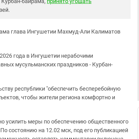
я Курбан-байрама,
принято угощать
зей.
рама глава Ингушетии Махмуд-Али Калиматов
я 2026 года в Ингушетии нерабочими
вных мусульманских праздников - Курбан-
льству республики "обеспечить бесперебойную
ъектов, чтобы жители региона комфортно и
о усилить меры по обеспечению общественного
 По состоянию на 12.02 мск, под его публикацией
возможность оставлять комментарии включена.