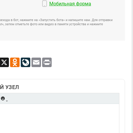
Мобильная форма
ехода в бот, нажмите на «Запустить бота» и напишите нам. Для отправки
», затем отметьте фото или видео в памяти устройства и нажмите
App
Viber
X
Odnoklassniki
LiveJournal
Email
Print
Й УЗЕЛ