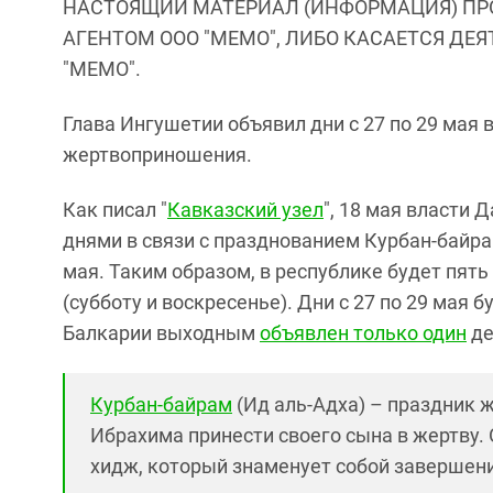
НАСТОЯЩИЙ МАТЕРИАЛ (ИНФОРМАЦИЯ) ПР
АГЕНТОМ ООО "МЕМО", ЛИБО КАСАЕТСЯ ДЕ
"МЕМО".
Глава Ингушетии объявил дни с 27 по 29 ма
жертвоприношения.
Как писал "
Кавказский узел
", 18 мая власти 
днями в связи с празднованием Курбан-байрам
мая. Таким образом, в республике будет пять
(субботу и воскресенье). Дни с 27 по 29 мая б
Балкарии выходным
объявлен только один
де
Курбан-байрам
(Ид аль-Адха) – праздник 
Ибрахима принести своего сына в жертву. 
хидж, который знаменует собой завершен