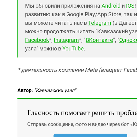
Мы обновили приложения на
Android
и
IOS
развитию как в Google Play/App Store, так 
вы можете читать нас в
Telegram
(в Дагест
можно продолжать читать "Кавказский узел"
Facebook
*,
Instagram
*, "
ВКонтакте
", "
Однок
узла" можно в
YouTube
.
* деятельность компании Meta (владеет Faceb
Автор:
"Кавказский узел"
Гласность помогает решить пробл
Отправь сообщение, фото и видео через бот «К