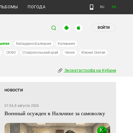
ЛЬБОМЫ
ПОГОДА
RU
EN
ВОЙТИ
шетия
Кабардино-Балкария
Калмыкия
СКФО
Ставропольский край
Чечня
Южная Осетия
Экокатастрофа на Кубани
НОВОСТИ
01:54, 8 августа 2026
Военный осужден в Нальчике за самоволку