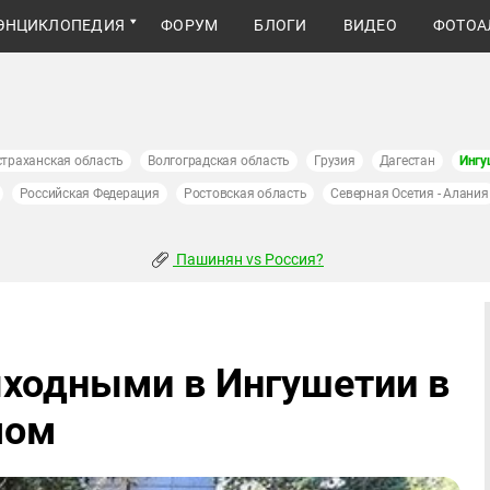
ЭНЦИКЛОПЕДИЯ
ФОРУМ
БЛОГИ
ВИДЕО
ФОТОА
страханская область
Волгоградская область
Грузия
Дагестан
Ингу
Российская Федерация
Ростовская область
Северная Осетия - Алания
Пашинян vs Россия?
ыходными в Ингушетии в
мом