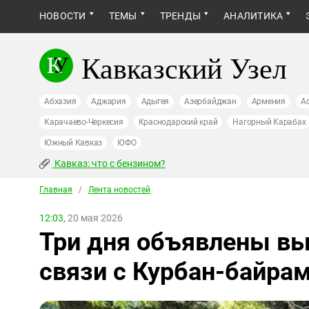
НОВОСТИ
ТЕМЫ
ТРЕНДЫ
АНАЛИТИКА
Кавказский Узел
Абхазия
Аджария
Адыгея
Азербайджан
Армения
А
Карачаево-Черкесия
Краснодарский край
Нагорный Карабах
Южный Кавказ
ЮФО
Кавказ: что с бензином?
Главная
/
Лента новостей
12:03,
20 мая 2026
Три дня объявлены в
связи с Курбан-байра