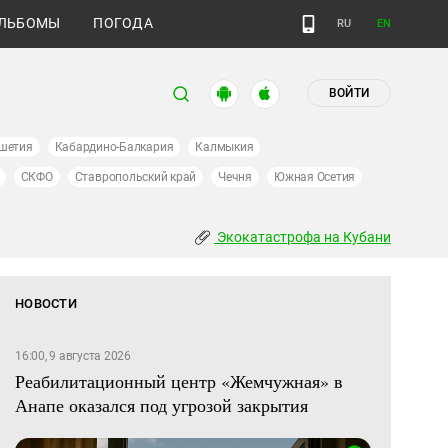
ЛЬБОМЫ
ПОГОДА
RU
EN
ВОЙТИ
шетия
Кабардино-Балкария
Калмыкия
СКФО
Ставропольский край
Чечня
Южная Осетия
Экокатастрофа на Кубани
НОВОСТИ
16:00, 9 августа 2026
Реабилитационный центр «Жемчужная» в
Анапе оказался под угрозой закрытия