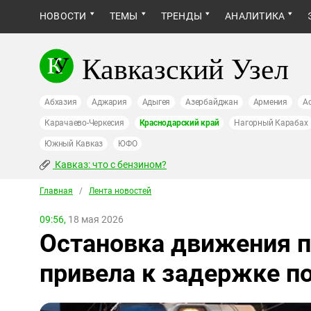
НОВОСТИ
ТЕМЫ
ТРЕНДЫ
АНАЛИТИКА
Кавказский Узел
Абхазия
Аджария
Адыгея
Азербайджан
Армения
А
Карачаево-Черкесия
Краснодарский край
Нагорный Карабах
Южный Кавказ
ЮФО
Кавказ: что с бензином?
Главная
/
Лента новостей
09:56,
18 мая 2026
Остановка движения 
привела к задержке п