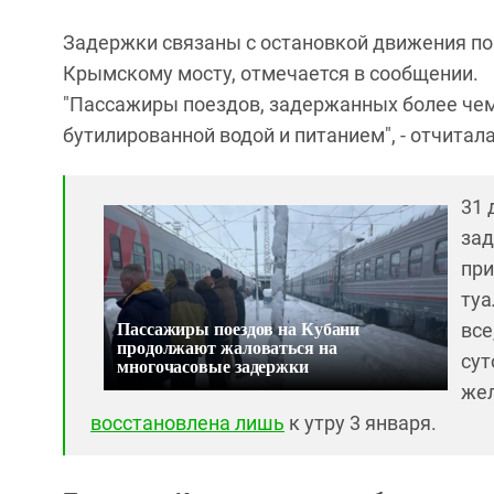
Задержки связаны с остановкой движения по
Крымскому мосту, отмечается в сообщении.
"Пассажиры поездов, задержанных более чем
бутилированной водой и питанием", - отчита
31 
зад
при
туа
Пассажиры поездов на Кубани
все
продолжают жаловаться на
сут
многочасовые задержки
же
восстановлена лишь
к утру 3 января.