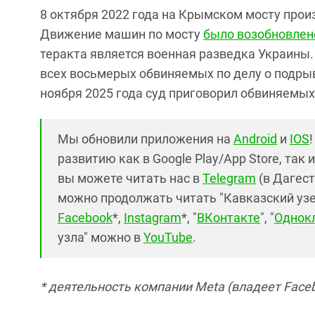
8 октября 2022 года на Крымском мосту прои
Движение машин по мосту
было возобновлен
теракта является военная разведка Украин
всех восьмерых обвиняемых по делу о подрыве
ноября 2025 года суд приговорил обвиняемы
Мы обновили приложения на
Android
и
IOS
развитию как в Google Play/App Store, так 
вы можете читать нас в
Telegram
(в Дагест
можно продолжать читать "Кавказский узел"
Facebook
*,
Instagram
*, "
ВКонтакте
", "
Однок
узла" можно в
YouTube
.
* деятельность компании Meta (владеет Faceb