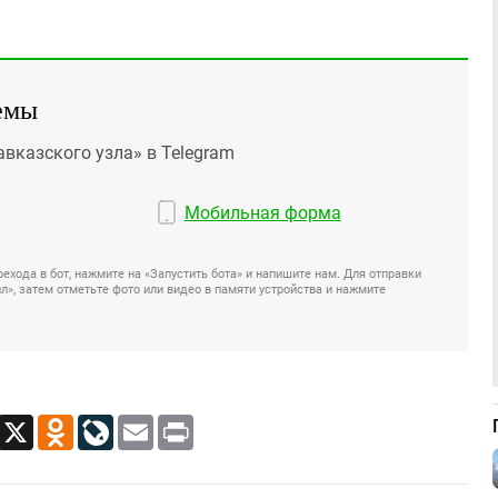
емы
авказского узла» в Telegram
Мобильная форма
ехода в бот, нажмите на «Запустить бота» и напишите нам. Для отправки
», затем отметьте фото или видео в памяти устройства и нажмите
App
Viber
X
Odnoklassniki
LiveJournal
Email
Print