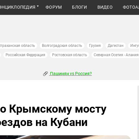
ЭНЦИКЛОПЕДИЯ
ФОРУМ
БЛОГИ
ВИДЕО
ФОТОА
страханская область
Волгоградская область
Грузия
Дагестан
Ингу
Российская Федерация
Ростовская область
Северная Осетия - Алания
Пашинян vs Россия?
по Крымскому мосту
оездов на Кубани