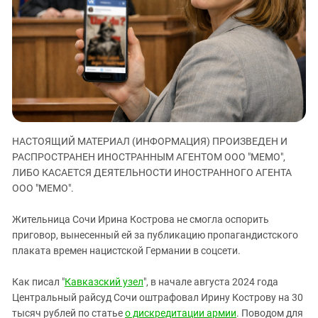
ЗАСТАВЛЯЕТ
Дагестан
КАВКАЗ ЗА ПАЛЕСТИНУ
Ингушетия
ИНАКОМЫСЛИЕ В ЧЕЧНЕ
Кабардино-Балкария
ПРЕСЛЕДОВАНИЕ АКТИВИСТОВ
МОБИЛИЗАЦИЯ И ПРОТЕСТЫ
Калмыкия
Карачаево-Черкесия
Краснодарский край
НАСТОЯЩИЙ МАТЕРИАЛ (ИНФОРМАЦИЯ) ПРОИЗВЕДЕН И
Нагорный Карабах
РАСПРОСТРАНЕН ИНОСТРАННЫМ АГЕНТОМ ООО "МЕМО",
Российская Федерация
ЛИБО КАСАЕТСЯ ДЕЯТЕЛЬНОСТИ ИНОСТРАННОГО АГЕНТА
ООО "МЕМО".
Ростовская область
Северная Осетия - Алания
Жительница Сочи Ирина Кострова не смогла оспорить
СКФО
приговор, вынесенный ей за публикацию пропагандистского
плаката времен нацистской Германии в соцсети.
Ставропольский край
Чечня
Как писал "
Кавказский узел
", в начале августа 2024 года
Центральный райсуд Сочи оштрафовал Ирину Кострову на 30
Южная Осетия
тысяч рублей по статье
о дискредитации армии
. Поводом для