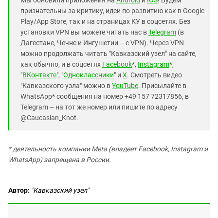
признательны за критику, идеи по развитию как в Google
Play/App Store, так и на страницах КУ в соцсетях. Без
установки VPN вы можете читать нас в
Telegram
(в
Дагестане, Чечне и Ингушетии – с VPN). Через VPN
можно продолжать читать "Кавказский узел" на сайте,
как обычно, и в соцсетях
Facebook
*,
Instagram
*,
"
ВКонтакте
", "
Одноклассники
" и
X
. Смотреть видео
"Кавказского узла" можно в
YouTube
. Присылайте в
WhatsApp* сообщения на номер +49 157 72317856, в
Telegram – на тот же номер или пишите по адресу
@Caucasian_Knot.
* деятельность компании Meta (владеет Facebook, Instagram и
WhatsApp) запрещена в России.
Автор:
"Кавказский узел"