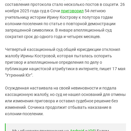
Южный Кавказ
составления протокола стало несколько постов в соцсети. 26
ЮФО
ноября 2025 года суд в Сочи
приговорил
54-летнюю
учительницу истории Ирину Кострову к полутора годам
колонии-поселения по статье о повторной демонстрации
запрещенной символики. В январе апелляционный суд
сократил срок до одного года и четырех месяцев.
Четвертый кассационный суд общей юрисдикции отклонил
жалобу Ирины Костровой, которая пыталась оспорить
приговор и апелляционные определения по делу о
публикации нацистской атрибутики в интернете, пишет 17 мая
"Утренний Юг".
Осужденная настаивала на своей невиновности и подала
кассационную жалобу, но суд не нашел оснований для отмены
или изменения приговора и оставил судебное решение без
изменений. Сочинка продолжит отбывать наказание в
колонии-поселении.
Мы обновили приложения на
Android
и
IOS
! Будем