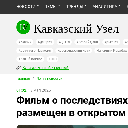
НОВОСТИ
ТЕМЫ
ТРЕНДЫ
АНАЛИТИКА
Кавказский Узел
Абхазия
Аджария
Адыгея
Азербайджан
Армения
А
Карачаево-Черкесия
Краснодарский край
Нагорный Карабах
Южный Кавказ
ЮФО
Кавказ: что с бензином?
Главная
/
Лента новостей
01:02,
18 мая 2026
Фильм о последствиях
размещен в открытом