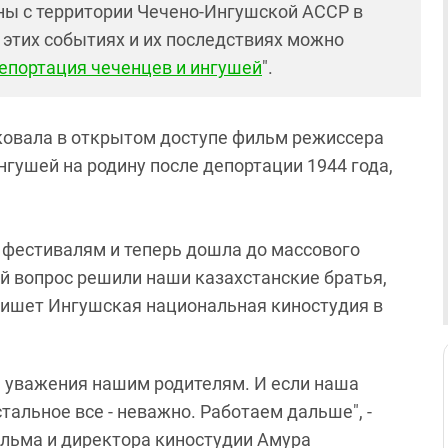
ны с территории Чечено-Ингушской АССР в
этих событиях и их последствиях можно
епортация чеченцев и ингушей
".
ковала в открытом доступе фильм режиссера
гушей на родину после депортации 1944 года,
 фестивалям и теперь дошла до массового
ый вопрос решили наши казахстанские братья,
пишет Ингушская национальная киностудия в
нь уважения нашим родителям. И если наша
тальное все - неважно. Работаем дальше", -
ильма и директора киностудии Амура