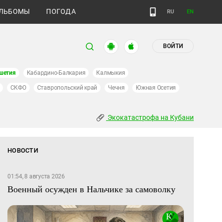
ЛЬБОМЫ
ПОГОДА
RU
EN
ВОЙТИ
шетия
Кабардино-Балкария
Калмыкия
СКФО
Ставропольский край
Чечня
Южная Осетия
Экокатастрофа на Кубани
НОВОСТИ
01:54, 8 августа 2026
Военный осужден в Нальчике за самоволку