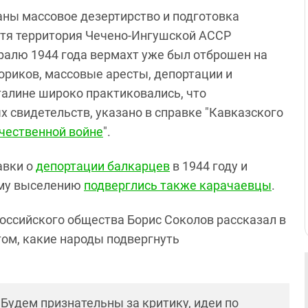
ны массовое дезертирство и подготовка
хотя территория Чечено-Ингушской АССР
вралю 1944 года вермахт уже был отброшен на
ориков, массовые аресты, депортации и
талине широко практиковались, что
свидетельств, указано в справке "Кавказского
ечественной войне
".
авки о
депортации балкарцев
в 1944 году и
вому выселению
подверглись также карачаевцы
.
оссийского общества Борис Соколов рассказал в
 том, какие народы подвергнуть
! Будем признательны за критику, идеи по