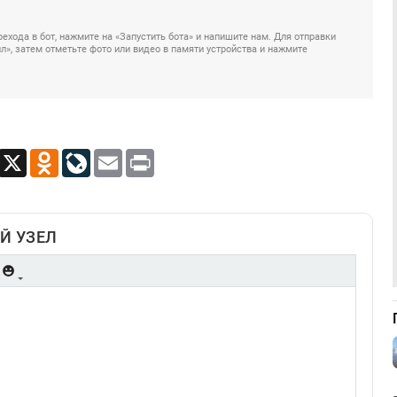
ехода в бот, нажмите на «Запустить бота» и напишите нам. Для отправки
», затем отметьте фото или видео в памяти устройства и нажмите
App
Viber
X
Odnoklassniki
LiveJournal
Email
Print
Й УЗЕЛ