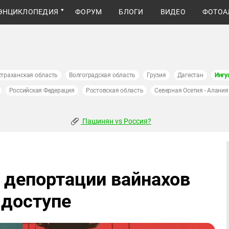
ЭНЦИКЛОПЕДИЯ
ФОРУМ
БЛОГИ
ВИДЕО
ФОТОА
страханская область
Волгоградская область
Грузия
Дагестан
Ингу
Российская Федерация
Ростовская область
Северная Осетия - Алания
Пашинян vs Россия?
 депортации вайнахов
 доступе