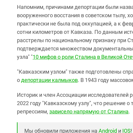
Напомним, причинами депортации были назва
вооруженного восстания в советском тылу, 
практически не была под оккупацией, а к фе
сотни километров от Кавказа. По данным ист
расстрелы по национальному признаку при С
подтверждается множеством документальных 
узла" "
10 мифов о роли Сталина в Великой От
"Кавказским узлом" также подготовлены спр
о
депортации калмыков
. В 1943 году массо
Историк и член Ассоциации исследователей р
2022 году "Кавказскому узлу", что решение о
репрессиям,
зависело напрямую от Сталина
.
Мы обновили приложения на
Android
и
IOS