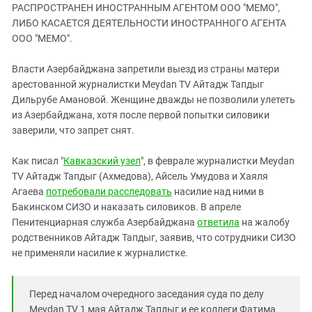
ЗАСТАВЛЯЕТ
РАСПРОСТРАНЕН ИНОСТРАННЫМ АГЕНТОМ ООО "МЕМО",
Дагестан
КАВКАЗ ЗА ПАЛЕСТИНУ
ЛИБО КАСАЕТСЯ ДЕЯТЕЛЬНОСТИ ИНОСТРАННОГО АГЕНТА
Ингушетия
ООО "МЕМО".
ИНАКОМЫСЛИЕ В ЧЕЧНЕ
Кабардино-Балкария
ПРЕСЛЕДОВАНИЕ АКТИВИСТОВ
Власти Азербайджана запретили выезд из страны матери
МОБИЛИЗАЦИЯ И ПРОТЕСТЫ
Калмыкия
арестованной журналистки Meydan TV Айтадж Тапдыг
Карачаево-Черкесия
Дильрубе Амановой. Женщине дважды не позволили улететь
из Азербайджана, хотя после первой попытки силовики
Краснодарский край
заверили, что запрет снят.
Нагорный Карабах
Как писал "
Кавказский узел
", в феврале журналистки Meydan
Российская Федерация
TV Айтадж Тапдыг (Ахмедова), Айсель Умудова и Хаяля
Ростовская область
Агаева
потребовали расследовать
насилие над ними в
Северная Осетия - Алания
Бакинском СИЗО и наказать силовиков. В апреле
Пенитенциарная служба Азербайджана
ответила
на жалобу
СКФО
родственников Айтадж Тапдыг, заявив, что сотрудники СИЗО
Ставропольский край
не применяли насилие к журналистке.
Чечня
Южная Осетия
Перед началом очередного заседания суда по делу
Meydan TV 1 мая Айтадж Тапдыг и ее коллеги Фатима