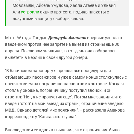
Южный Кавказ
Мовламлы, Айсель Умудова, Хаяла Агаева и Ульвия
ЮФО
Али
устроили
акцию протеста, подняв плакаты с
лозунгами в защиту свободы слова.
Мать Айтадж Тапдыг
Дильруба Аманова
впервые узнала о
введенном против нее запрете на выезд из страны еще 30
апреля. По словам женщины, в тот день она собиралась
вылететь в Берлин к своей другой дочери.
"В бакинском аэропорту я прошла все процедуры для
отбывающих пассажиров и уже в самом конце столкнулась с
препятствием на погранично-паспортном контроле. Когда я
стояла у окошка, пограничнику поступил звонок, и он
ответил: "Нет, я не пропустил еще". Потом мне заявили, что
введен "стоп" на мой выезд из страны, ограничение введено
МВД. Однако деталей мне пояснили", – рассказала Аманова
корреспонденту "Кавказского узла".
Впоследствии ее адвокат выяснил, что ограничение было