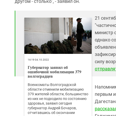
другом - столько", - заявил он.
21 сентя
"частично
министр 
однако с
объявлен
зафиксир
16:19 04.10.2022
силу воз
Губернатор заявил об
отправля
ошибочной мобилизации 379
волгоградцев
Военкоматы Волгоградской
Напомним,
области отменили мобилизацию
первым и
379 жителей области, большинство
из них не подходило по состоянию
Дагеста
здоровья, заявил сегодня
губернатор Андрей Бочаров,
рассказа
отчитавшись об окончании
Гаджимаг