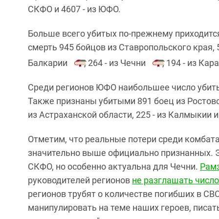
СКФО и 4607 - из ЮФО.
Больше всего убитых по-прежнему приходится
смерть 945 бойцов из Ставропольского края, 5
Балкарии
, 264 - из Чечни
, 194 - из Ка
Среди регионов ЮФО наибольшее число убитых
Также признаны убитыми 891 боец из Ростовско
из Астраханской области, 225 - из Калмыкии и 
Отметим, что реальные потери среди комбата
значительно выше официально признанных. Э
СКФО, но особенно актуальна для Чечни.
Рам
руководителей регионов
не разглашать число
регионов трубят о количестве погибших в СВО
манипулировать на теме наших героев, писать,