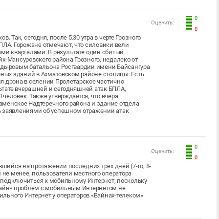
0
Оценить:
0
. Так, сегодня, после 5.30 утра в черте Грозного
ЛА. Горожане отмечают, что силовики вели
ыми кварталами. В результате один сбитый
х-Мансуровского района Грозного, недалеко от
Кадыровым батальона Росгвардии имени Байсангура
рных зданий в Ахматовском районе столицы. Есть
я дрона в селении Пролетарское частично
ьтате вчерашней и сегодняшней атак БПЛА,
человек. Также утверждается, что вчера
аменское Надтеречного района и здание отдела
ь заявлениями об успешном отражении атак
0
Оценить:
0
ийся на протяжении последних трех дней (7-го, 8-
Тем не менее, пользователи местного оператора
 подключиться к мобильному Интернет, поскольку
лайн» проблем с мобильным Интернетом не
льного Интернет у операторов «Вайнах-телеком»