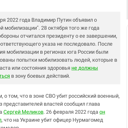
бря 2022 года Владимир Путин объявил о
й мобилизации". 28 октября того же года
обороны отчитался президенту о ее завершении,
оответствующего указа не последовало. После
ия мобилизации в регионах юга России были
ованы попытки мобилизовать людей, которые в
раста или состояния здоровья
не должны
ться
в зону боевых действий.
 о том, что в зоне СВО убит российский военный,
з представителей властей сообщил глава
на
Сергей Меликов
. 26 февраля 2022 года
он
л
, что на Украине убит офицер Нурмагомед
омедов.