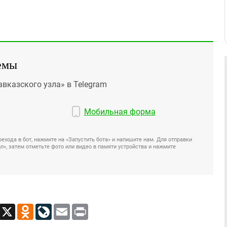
емы
авказского узла» в Telegram
Мобильная форма
ехода в бот, нажмите на «Запустить бота» и напишите нам. Для отправки
», затем отметьте фото или видео в памяти устройства и нажмите
App
Viber
X
Odnoklassniki
LiveJournal
Email
Print