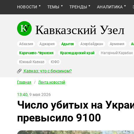
НОВОСТИ
ТЕМЫ
ТРЕНДЫ
АНАЛИТИКА
Кавказский Узел
Абхазия
Аджария
Адыгея
Азербайджан
Армения
А
Карачаево-Черкесия
Краснодарский край
Нагорный Карабах
Южный Кавказ
ЮФО
Кавказ: что с бензином?
Главная
/
Лента новостей
13:40,
9 мая 2026
Число убитых на Украи
превысило 9100