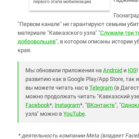
первого этапа мобилизации.
Госнагра
"Первом канале" не гарантируют семьям убит
материале "Кавказского узла" "
Служили три т
добровольцев
", в котором описаны истории у
края.
Мы обновили приложения на
Android
и
IOS
развитию как в Google Play/App Store, так 
вы можете читать нас в
Telegram
(в Дагест
можно продолжать читать "Кавказский узел"
Facebook
*,
Instagram
*, "
ВКонтакте
", "
Однок
узла" можно в
YouTube
.
* деятельность компании Meta (владеет Faceb