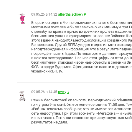
09.05.26 в 14:32
albertha.schoen
#
Вчера и сегодня в Чечне отмечались налеты беспилотников
местными жителями было замечено как минимум три БП
стрельбу по дронам прямо во время их пролета над жил
беспилотник упал на супермаркет в поселке Войково Шей
этого здания находится место дислокации созданного 
Беноевского. Другой БПЛА угодил в одно из многокварти
неподтвержденная информация, что в результате падени
повреждён частный дом. По некоторым данным, в резул
имеются пострадавшие. Называются цифры от пяти до 10 
беспилотники атаковали военные объекты в селении Зн
ФСБ в городе Гудермес. Официальные власти отделалис
украинских БПЛА.
09.05.26 в 14:45
avery
#
Режим беспилотной опасности, периодический объявлявш
го и утром 9-го мая), был отменен сегодня в 11.58 дня. 
«Вайнах-телеком» сообщают, что не имеют возможности
сеть недоступна. При этом абоненты «Мегафона»» и «Би
испытывают. Попытки выяснить причину отсутствия моби
результатов не дали.