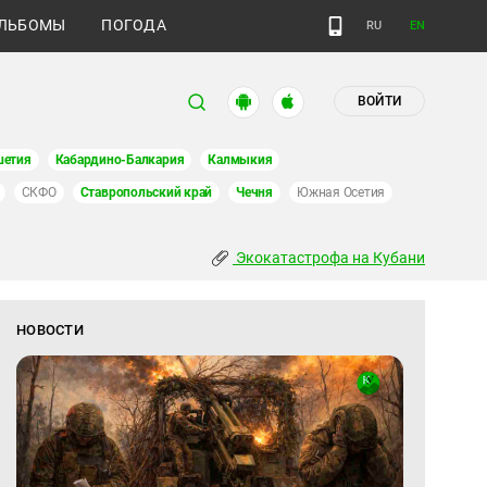
ЛЬБОМЫ
ПОГОДА
RU
EN
ВОЙТИ
шетия
Кабардино-Балкария
Калмыкия
СКФО
Ставропольский край
Чечня
Южная Осетия
Экокатастрофа на Кубани
НОВОСТИ