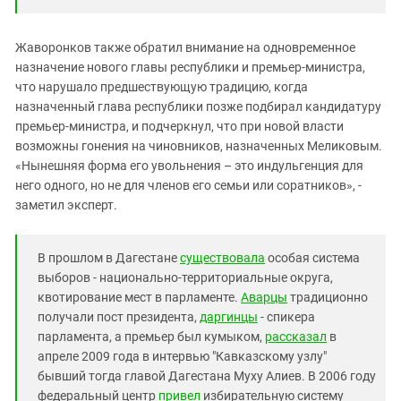
Жаворонков также обратил внимание на одновременное
назначение нового главы республики и премьер-министра,
что нарушало предшествующую традицию, когда
назначенный глава республики позже подбирал кандидатуру
премьер-министра, и подчеркнул, что при новой власти
возможны гонения на чиновников, назначенных Меликовым.
«Нынешняя форма его увольнения – это индульгенция для
него одного, но не для членов его семьи или соратников», -
заметил эксперт.
В прошлом в Дагестане
существовала
особая система
выборов - национально-территориальные округа,
квотирование мест в парламенте.
Аварцы
традиционно
получали пост президента,
даргинцы
- спикера
парламента, а премьер был кумыком,
рассказал
в
апреле 2009 года в интервью "Кавказскому узлу"
бывший тогда главой Дагестана Муху Алиев. В 2006 году
федеральный центр
привел
избирательную систему