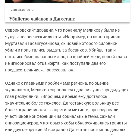
12:58 28.08.2017
Убийство чабанов в Дагестане
Севриновский* добавил, что поначалу Меликову были не
чужды человеческие жесты. «Например, он лично принял
Муртазали Гасангусейнова, сыновей которого силовики
убили и попытались выдать за боевиков. Убийцы так и
остались безнаказанными, но, по крайней мере, новый глава
не игнорировал отца жертв, как поступали два его
предшественника», - рассказал он.
Однако с главными проблемами региона, по оценке
журналиста, Меликов справлялся едва ли лучше предыдущих
глав республики. «Впрочем, и время ему досталось
значительно более тяжелое. Дагестанскую вольницу все
более ограничивали – запретили митинги, преследовали
участников конференций на социальные темы, сажали
оппозиционеров, у которых якобы обнаруживались гранаты
или другое оружие. И все равно Дагестан постоянно делался