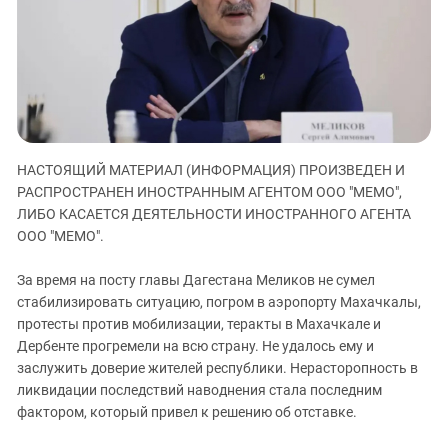
ЗАСТАВЛЯЕТ
Дагестан
КАВКАЗ ЗА ПАЛЕСТИНУ
Ингушетия
ИНАКОМЫСЛИЕ В ЧЕЧНЕ
Кабардино-Балкария
ПРЕСЛЕДОВАНИЕ АКТИВИСТОВ
МОБИЛИЗАЦИЯ И ПРОТЕСТЫ
Калмыкия
Карачаево-Черкесия
НАСТОЯЩИЙ МАТЕРИАЛ (ИНФОРМАЦИЯ) ПРОИЗВЕДЕН И
Краснодарский край
РАСПРОСТРАНЕН ИНОСТРАННЫМ АГЕНТОМ ООО "МЕМО",
Нагорный Карабах
ЛИБО КАСАЕТСЯ ДЕЯТЕЛЬНОСТИ ИНОСТРАННОГО АГЕНТА
Российская Федерация
ООО "МЕМО".
Ростовская область
За время на посту главы Дагестана Меликов не сумел
Северная Осетия - Алания
стабилизировать ситуацию, погром в аэропорту Махачкалы,
протесты против мобилизации, теракты в Махачкале и
СКФО
Дербенте прогремели на всю страну. Не удалось ему и
Ставропольский край
заслужить доверие жителей республики. Нерасторопность в
Чечня
ликвидации последствий наводнения стала последним
фактором, который привел к решению об отставке.
Южная Осетия