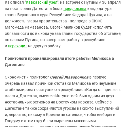
Южный Кавказ
Как писал "
Кавказский узел
", на встрече с Путиным 30 апреля
на пост главы Дагестана была
предложена
кандидатура
ЮФО
главы Верховного суда Республики Федора Щукина, а на
должность главы правительства - полпреда в СКФО
Магомеда Рамазанова. Сергей Меликов будет исполнять
обязанности до выхода указа главы государства об отставке;
по словам Путина, он завершает работу в республике
и
переходит
на другую работу.
Политологи проанализировали итоги работы Меликова в
Дагестане
Экономист и политолог
Сергей Жаворонков
в первую
очередь назвал причиной отставки Меликова его неумение
стабилизировать ситуацию в республике. «Когда он пришел к
власти, Дагестан, вместе с Ингушетией, был одним из двух
нестабильных регионов на Восточном Кавказе. Сейчас в
Дагестане также сохраняются угрозы каких-то выступлений
и, вероятно, никому в Кремле не хотелось, чтобы выборы в
Госдуму в этом году были омрачены массовыми
выступлениями», - заявил он корреспонденту "Кавказского