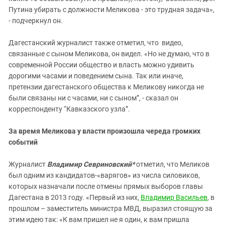
Путина убирать с должности Меликова - это трудная задача»,
- подчеркнул он.
Дагестанский журналист также отметил, что видео,
связанные с сыном Меликова, он видел. «Но не думаю, что в
современной России общество и власть можно удивить
дорогими часами и поведением сына. Так или иначе,
претензии дагестанского общества к Меликову никогда не
были связаны ни с часами, ни с сыном”, - сказал он
корреспонденту “Кавказского узла”.
За время Меликова у власти произошла череда громких
событий
Журналист
Владимир Севриновский*
отметил, что Меликов
был одним из кандидатов-«варягов» из числа силовиков,
которых назначали после отмены прямых выборов главы
Дагестана в 2013 году. «Первый из них,
Владимир Васильев
, в
прошлом – заместитель министра МВД, выразил стоящую за
этим идею так: «К вам пришел не я один, к вам пришла