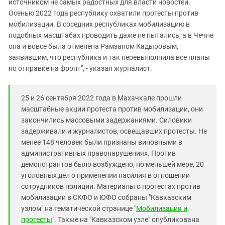
источником не самых радостных для власти новостей.
Осенью 2022 года республику охватили протесты против
мобилизации. В соседних республиках мобилизацию в
подобных масштабах проводить даже не пытались, а в Чечне
она и вовсе была отменена Рамзаном Кадыровым,
заявившим, что республика и так перевыполнила все планы
по отправке на фронт", - указал журналист.
25 и 26 сентября 2022 года в Махачкале прошли
масштабные акции протеста против мобилизации, они
закончились массовыми задержаниями. Силовики
задерживали и журналистов, освещавших протесты. Не
менее 148 человек были признаны виновными в
административных правонарушениях. Против
демонстрантов было возбуждено, по меньшей мере, 20
уголовных дел о применении насилия в отношении
сотрудников полиции. Материалы о протестах против
мобилизации в СКФО и ЮФО собраны "Кавказским
узлом" на тематической странице "
Мобилизация и
протесты
". Также на "Кавказском узле" опубликована