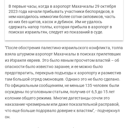
В первые часы, когда в аэропорт Махачкалы 29 октября
2023 года начали прибывать участники беспорядков, в
нем находилось немногим более сотни силовиков, часть
из них без щитов, касок и дубинок. Им не удалось
сдержать напор толпы, которая прибыла в аэропорт в
поисках израильтян, следует из показаний в суде.
"После обострения палестино-израильского конфликта, толпа
взяла штурмом аэропорт Махачкалы в поисках прилетевших
из Израиля евреев. Это было явным просчетом властей – об
опасности было известно заранее, и ее можно было
предотвратить, перекрыв подъезды к аэропорту и разместив
там большой отряд омоновцев. Однако это не было сделано.
По официальным сообщениям, не меньше 135 человек были
осуждены по уголовным статьям, получив от 6,5 до 15 лет
колонии общего режима. Многие дагестанцы сочли это
наказание чрезмерным или даже показательной расправой,
что еще больше подорвало доверие к властям", - подчеркнул
он.