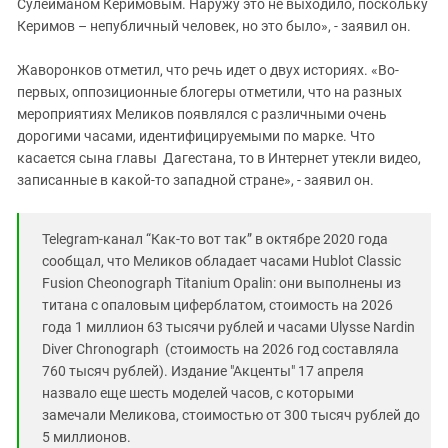
Сулейманом Керимовым. Наружу это не выходило, поскольку
Керимов – непубличный человек, но это было», - заявил он.
Жаворонков отметил, что речь идет о двух историях. «Во-
первых, оппозиционные блогеры отметили, что на разных
мероприятиях Меликов появлялся с различными очень
дорогими часами, идентифицируемыми по марке. Что
касается сына главы Дагестана, то в Интернет утекли видео,
записанные в какой-то западной стране», - заявил он.
Telegram-канал “Как-то вот так” в октябре 2020 года
сообщал, что Меликов обладает часами Hublot Classic
Fusion Cheonograph Titanium Opalin: они выполнены из
титана с опаловым циферблатом, стоимость на 2026
года 1 миллион 63 тысячи рублей и часами Ulysse Nardin
Diver Chronograph (стоимость на 2026 год составляла
760 тысяч рублей). Издание "Акценты" 17 апреля
назвало еще шесть моделей часов, с которыми
замечали Меликова, стоимостью от 300 тысяч рублей до
5 миллионов.