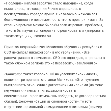
«Последней каплей вероятно стало наводнение, когда
выяснилось, что соседняя Чечня справилась с
последствиями гораздо лучше. Оказалась обнажена вся
беспомощность и невозможность что-то предпринимать. За
столько времени можно было бы если не решить проблемы,
то хотя бы научиться оперативно реагировать и купировать
такие ситуации», - заявил он.
При этом недавний отчет Меликова об участии республик в
СВО не сыграл никакой роли в его увольнении. «Все
рассматривают в комплексе. СВО это одно дело, а провалы в
таком сложном регионе это не перевесит», - заключил он.
Политолог
, также говоривший на условиях анонимности,
выделил три причины отставки Меликова. «Это неумение
выстраивать отношения с дагестанскими кланами (на фоне
неумения или нежелания их демонтировать
окончательно - а раз не можешь победить, то договариваться
обязан), феномен «башни из слоновой кости», то есть
отсутствие нормальной коммуникации с жителями (пример –