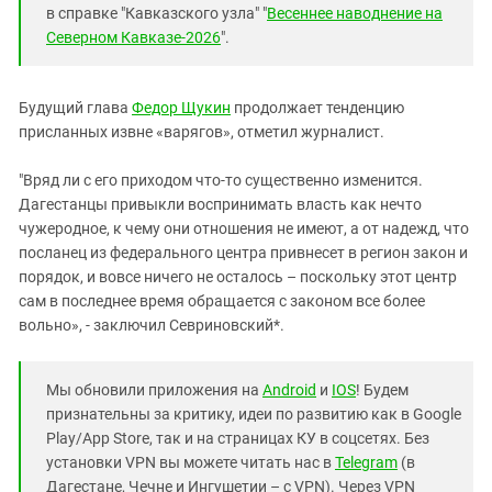
в справке "Кавказского узла" "
Весеннее наводнение на
Северном Кавказе-2026
".
Будущий глава
Федор Щукин
продолжает тенденцию
присланных извне «варягов», отметил журналист.
"Вряд ли с его приходом что-то существенно изменится.
Дагестанцы привыкли воспринимать власть как нечто
чужеродное, к чему они отношения не имеют, а от надежд, что
посланец из федерального центра привнесет в регион закон и
порядок, и вовсе ничего не осталось – поскольку этот центр
сам в последнее время обращается с законом все более
вольно», - заключил Севриновский*.
Мы обновили приложения на
Android
и
IOS
! Будем
признательны за критику, идеи по развитию как в Google
Play/App Store, так и на страницах КУ в соцсетях. Без
установки VPN вы можете читать нас в
Telegram
(в
Дагестане, Чечне и Ингушетии – с VPN). Через VPN