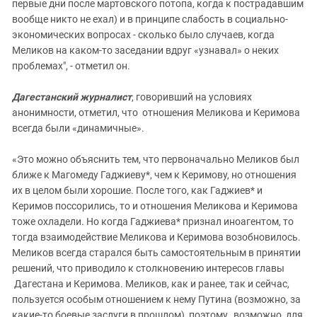
первые дни после мартовского потопа, когда к пострадавшим
вообще никто не ехал) и в принципе слабость в социально-
экономических вопросах - сколько было случаев, когда
Меликов на каком-то заседании вдруг «узнавал» о неких
проблемах", - отметил он.
Дагестанский журналист
, говоривший на условиях
анонимности, отметил, что отношения Меликова и Керимова
всегда были «динамичные».
«Это можно объяснить тем, что первоначально Меликов был
ближе к Магомеду Гаджиеву*, чем к Керимову, но отношения
их в целом были хорошие. После того, как Гаджиев* и
Керимов поссорились, то и отношения Меликова и Керимова
тоже охладели. Но когда Гаджиева* признал иноагентом, то
тогда взаимодействие Меликова и Керимова возобновилось.
Меликов всегда старался быть самостоятельным в принятии
решений, что приводило к столкновению интересов главы
Дагестана и Керимова. Меликов, как и ранее, так и сейчас,
пользуется особым отношением к нему Путина (возможно, за
какие-то боевые заслуги в прошлом), поэтому, возможно, для