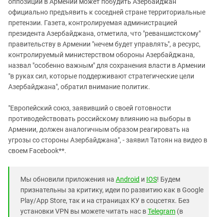
оппозиции в Армении может побудить Азербайджан
официально предъявить к соседней стране территориальные
претензии. Газета, контролируемая администрацией
президента Азербайджана, отметила, что "реваншистскому"
правительству в Армении "нечем будет управлять", а ресурс,
контролируемый министерством обороны Азербайджана,
назвал "особенно важным" для сохранения власти в Армении
"в руках сил, которые поддерживают стратегические цели
Азербайджана", обратил внимание политик.
"Европейский союз, заявивший о своей готовности
противодействовать российскому влиянию на выборы в
Армении, должен аналогичным образом реагировать на
угрозы со стороны Азербайджана", - заявил Татоян на видео в
своем Facebook**.
Мы обновили приложения на
Android
и
IOS
! Будем
признательны за критику, идеи по развитию как в Google
Play/App Store, так и на страницах КУ в соцсетях. Без
установки VPN вы можете читать нас в
Telegram
(в