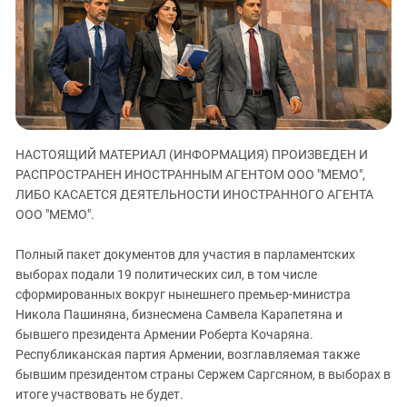
ЗАСТАВЛЯЕТ
Дагестан
КАВКАЗ ЗА ПАЛЕСТИНУ
Ингушетия
ИНАКОМЫСЛИЕ В ЧЕЧНЕ
Кабардино-Балкария
ПРЕСЛЕДОВАНИЕ АКТИВИСТОВ
МОБИЛИЗАЦИЯ И ПРОТЕСТЫ
Калмыкия
Карачаево-Черкесия
НАСТОЯЩИЙ МАТЕРИАЛ (ИНФОРМАЦИЯ) ПРОИЗВЕДЕН И
Краснодарский край
РАСПРОСТРАНЕН ИНОСТРАННЫМ АГЕНТОМ ООО "МЕМО",
Нагорный Карабах
ЛИБО КАСАЕТСЯ ДЕЯТЕЛЬНОСТИ ИНОСТРАННОГО АГЕНТА
Российская Федерация
ООО "МЕМО".
Ростовская область
Полный пакет документов для участия в парламентских
Северная Осетия - Алания
выборах подали 19 политических сил, в том числе
сформированных вокруг нынешнего премьер-министра
СКФО
Никола Пашиняна, бизнесмена Самвела Карапетяна и
Ставропольский край
бывшего президента Армении Роберта Кочаряна.
Чечня
Республиканская партия Армении, возглавляемая также
бывшим президентом страны Сержем Саргсяном, в выборах в
Южная Осетия
итоге участвовать не будет.