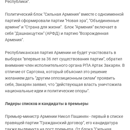
Республики".
Политический блок "Сильная Армения" вместе с одноименной
партией сформировали партии "Новая эра", "Объединенные
армяне" и "Страна для жизни". Блок "Армения" включает в
себя "Дашнакцутюн" (АРФД) и партию "Возрожденная
Армения".
Республиканская партия Армении не будет участвовать в
выборах "впервые за 36 лет существования партии", обратил
внимание член исполнительного органа РПА Артак Закарян. В
отличие от Саргсяна, который объяснил это решение
желанием дать "другим оппозиционным силам" проявить
себя, Закарян заявил, что "действующая власть уничтожила
национальные идеи и политические опоры".
Лидеры списков и кандидаты в премьеры
Премьер-министр Армении Никол Пашинян - первый в списке
правящей партии "Гражданский договор", его кандидатура
также выдвинута на пост премьера. От блока "Сильная