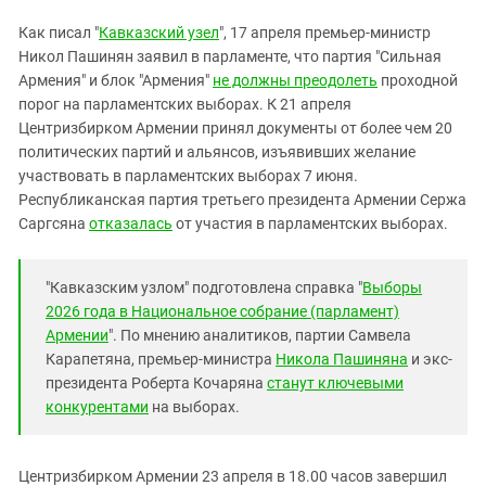
Южный Кавказ
Как писал "
Кавказский узел
", 17 апреля премьер-министр
ЮФО
Никол Пашинян заявил в парламенте, что партия "Сильная
Армения" и блок "Армения"
не должны преодолеть
проходной
порог на парламентских выборах. К 21 апреля
Центризбирком Армении принял документы от более чем 20
политических партий и альянсов, изъявивших желание
участвовать в парламентских выборах 7 июня.
Республиканская партия третьего президента Армении Сержа
Саргсяна
отказалась
от участия в парламентских выборах.
"Кавказским узлом" подготовлена справка "
Выборы
2026 года в Национальное собрание (парламент)
Армении
". По мнению аналитиков, партии Самвела
Карапетяна, премьер-министра
Никола Пашиняна
и экс-
президента Роберта Кочаряна
станут ключевыми
конкурентами
на выборах.
Центризбирком Армении 23 апреля в 18.00 часов завершил