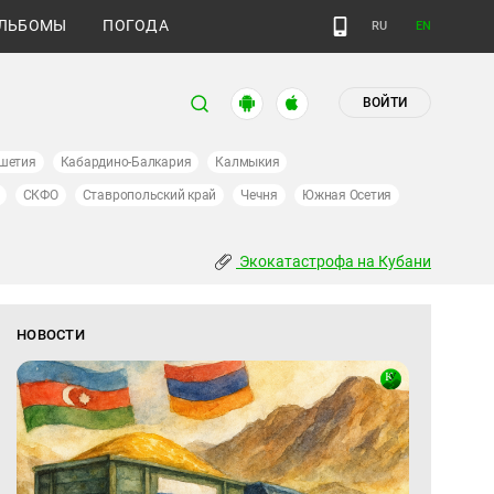
ЛЬБОМЫ
ПОГОДА
RU
EN
ВОЙТИ
шетия
Кабардино-Балкария
Калмыкия
СКФО
Ставропольский край
Чечня
Южная Осетия
Экокатастрофа на Кубани
НОВОСТИ