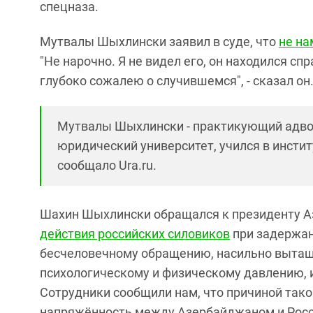
спецназа.
Мутвалы Шыхлински заявил в суде, что
не на
"Не нарочно. Я не видел его, он находился сп
глубоко сожалею о случившемся", - сказал он
Мутвалы Шыхлински - практикующий адвок
юридический университет, учился в инсти
сообщало Ura.ru.
Шахин Шыхлински обращался к президенту А
действия российских силовиков
при задержани
бесчеловечному обращению, насильно вытащ
психологическому и физическому давлению,
Сотрудники сообщили нам, что причиной так
напряжённость между Азербайджаном и Росси