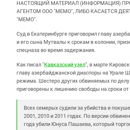
НАСТОЯЩИЙ МАТЕРИАЛ (ИНФОРМАЦИЯ) ПР
АГЕНТОМ ООО "МЕМО", ЛИБО КАСАЕТСЯ ДЕ
"МЕМО".
Суд в Екатеринбурге приговорил главу азер
и его сына Мутвалы к срокам в колонии, при
спецназа во время задержания.
Как писал "
Кавказский узел
", в марте Киров
главу азербайджанской диаспоры на Урале 
режима. Шестеро других обвиняемых по делу
приговорены к лишению свободы на сроки от 1
Всех семерых судили за убийства и покуш
2001, 2010 и 2011 годах. По версии обвине
года убили Юнуса Пашаева, который торгов