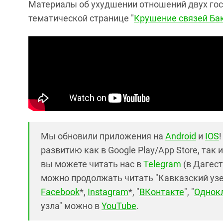
Материалы об ухудшении отношений двух гос
тематической странице "
Крушение связей Ба
Мы обновили приложения на
Android
и
IOS
развитию как в Google Play/App Store, так 
вы можете читать нас в
Telegram
(в Дагест
можно продолжать читать "Кавказский узел"
Facebook
*,
Instagram
*, "
ВКонтакте
", "
Однок
узла" можно в
YouTube
.