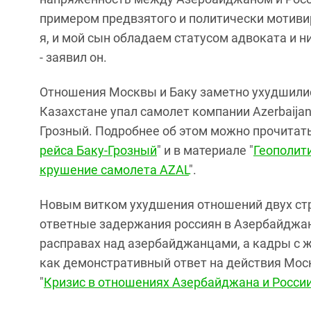
примером предвзятого и политически мотивир
я, и мой сын обладаем статусом адвоката и 
- заявил он.
Отношения Москвы и Баку заметно ухудшились
Казахстане упал самолет компании Azerbaijan 
Грозный. Подробнее об этом можно прочитать 
рейса Баку-Грозный
" и в материале "
Геополит
крушение самолета АZAL
".
Новым витком ухудшения отношений двух стр
ответные задержания россиян в Азербайджан
расправах над азербайджанцами, а кадры с 
как демонстративный ответ на действия Моск
"
Кризис в отношениях Азербайджана и Росси