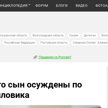
ЭНЦИКЛОПЕДИЯ
ФОРУМ
БЛОГИ
ВИДЕО
ФОТОА
страханская область
Волгоградская область
Грузия
Дагестан
Ингу
Российская Федерация
Ростовская область
Северная Осетия - Алания
Пашинян vs Россия?
го сын осуждены по
иловика