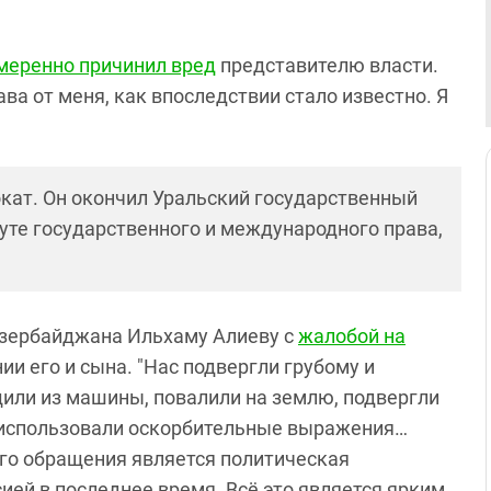
меренно причинил вред
представителю власти.
рава от меня, как впоследствии стало известно. Я
.
ат. Он окончил Уральский государственный
туте государственного и международного права,
зербайджана Ильхаму Алиеву с
жалобой на
и его и сына. "Нас подвергли грубому и
или из машины, повалили на землю, подвергли
 использовали оскорбительные выражения…
ого обращения является политическая
ей в последнее время. Всё это является ярким