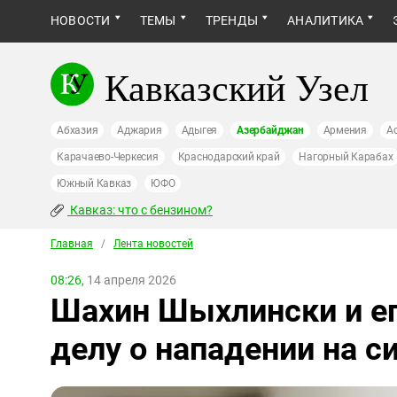
НОВОСТИ
ТЕМЫ
ТРЕНДЫ
АНАЛИТИКА
Кавказский Узел
Абхазия
Аджария
Адыгея
Азербайджан
Армения
А
Карачаево-Черкесия
Краснодарский край
Нагорный Карабах
Южный Кавказ
ЮФО
Кавказ: что с бензином?
Главная
/
Лента новостей
08:26,
14 апреля 2026
Шахин Шыхлински и е
делу о нападении на с