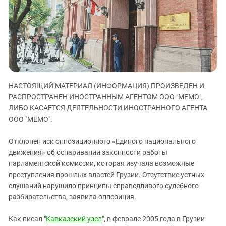
ЗАСТАВЛЯЕТ
Дагестан
КАВКАЗ ЗА ПАЛЕСТИНУ
Ингушетия
ИНАКОМЫСЛИЕ В ЧЕЧНЕ
Кабардино-Балкария
ПРЕСЛЕДОВАНИЕ АКТИВИСТОВ
МОБИЛИЗАЦИЯ И ПРОТЕСТЫ
Калмыкия
Карачаево-Черкесия
НАСТОЯЩИЙ МАТЕРИАЛ (ИНФОРМАЦИЯ) ПРОИЗВЕДЕН И
Краснодарский край
РАСПРОСТРАНЕН ИНОСТРАННЫМ АГЕНТОМ ООО "МЕМО",
Нагорный Карабах
ЛИБО КАСАЕТСЯ ДЕЯТЕЛЬНОСТИ ИНОСТРАННОГО АГЕНТА
Российская Федерация
ООО "МЕМО".
Ростовская область
Отклонен иск оппозиционного «Единого национального
Северная Осетия - Алания
движения» об оспаривании законности работы
парламентской комиссии, которая изучала возможные
СКФО
преступления прошлых властей Грузии. Отсутствие устных
Ставропольский край
слушаний нарушило принципы справедливого судебного
Чечня
разбирательства, заявила оппозиция.
Южная Осетия
Как писал "
Кавказский узел
", в феврале 2005 года в Грузии