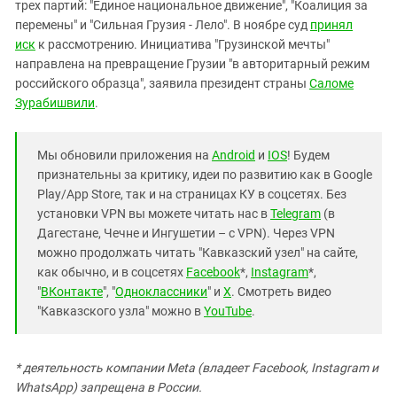
трех партий: "Единое национальное движение", "Коалиция за
перемены" и "Сильная Грузия - Лело". В ноябре суд
принял
иск
к рассмотрению. Инициатива "Грузинской мечты"
направлена на превращение Грузии "в авторитарный режим
российского образца", заявила президент страны
Саломе
Зурабишвили
.
Мы обновили приложения на
Android
и
IOS
! Будем
признательны за критику, идеи по развитию как в Google
Play/App Store, так и на страницах КУ в соцсетях. Без
установки VPN вы можете читать нас в
Telegram
(в
Дагестане, Чечне и Ингушетии – с VPN). Через VPN
можно продолжать читать "Кавказский узел" на сайте,
как обычно, и в соцсетях
Facebook
*,
Instagram
*,
"
ВКонтакте
", "
Одноклассники
" и
X
. Смотреть видео
"Кавказского узла" можно в
YouTube
.
* деятельность компании Meta (владеет Facebook, Instagram и
WhatsApp) запрещена в России.