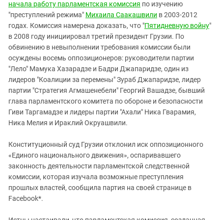
Южный Кавказ
начала работу парламентская комиссия
по изучению
"преступлений режима"
Михаила Саакашвили
в 2003-2012
ЮФО
годах. Комиссия намерена доказать, что "
Пятидневную войну
"
в 2008 году инициировал третий президент Грузии. По
обвинению в невыполнении требования комиссии были
осуждены восемь оппозиционеров: руководители партии
"Лело" Мамука Хазарадзе и Бадри Джапаридзе, один из
лидеров "Коалиции за перемены" Зураб Джапаридзе, лидер
партии "Стратегия Агмашенебели" Георгий Вашадзе, бывший
глава парламентского комитета по обороне и безопасности
Гиви Таргамадзе и лидеры партии "Ахали" Ника Гварамия,
Ника Мелия и Ираклий Окруашвили.
Конституционный суд Грузии отклонил иск оппозиционного
«Единого национального движения», оспаривавшего
законность деятельности парламентской следственной
комиссии, которая изучала возможные преступления
прошлых властей, сообщила партия на своей странице в
Facebook*.
Истцы настаивали, что парламентская комиссия, созданная