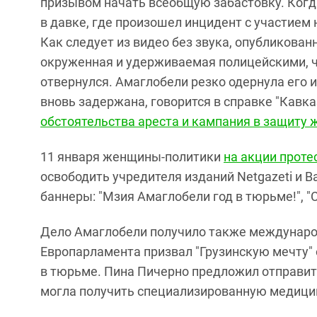
призывом начать всеобщую забастовку. Когд
в давке, где произошел инцидент с участием
Как следует из видео без звука, опубликован
окруженная и удерживаемая полицейскими, чт
отвернулся. Амаглобели резко одернула его 
вновь задержана, говорится в справке "Кавказ
обстоятельства ареста и кампания в защиту 
11 января женщины-политики
на акции проте
освободить учредителя изданий Netgazeti и 
баннеры: "Мзия Амаглобели год в тюрьме!", "С
Дело Амаглобели получило также международ
Европарламента призвал "Грузинскую мечту" 
в тюрьме. Пина Пичерно предложил отправить
могла получить специализированную медици