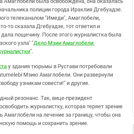
а Амаглобели была освобождена, она оказалась
 начальника полиции города Ираклия Дгебуадзе.
ного телеканалом "Имеди", Амаглобели,
о-то сказала Дгебуадзе, тот ответил и
и дала пощечину. После этого журналистка была
ского узла" "
Дело Мзии Амаглобели:
журналистки
".
ста
у здания тюрьмы в Рустави потребовали
Batumelebi Мзию Амаглобели. Они развернули
вободу узникам совести!" и другие.
ный резонанс. Так, вице-президент
освободить журналистку, которая теряет зрение
 Амаглобели на лечение за границу, чтобы она
нскую помощь и сохранить зрение.