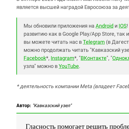
является высшей наградой Евросоюза за деят
Мы обновили приложения на
Android
и
IOS
развитию как в Google Play/App Store, так 
вы можете читать нас в
Telegram
(в Дагест
можно продолжать читать "Кавказский узел"
Facebook
*,
Instagram
*, "
ВКонтакте
", "
Однок
узла" можно в
YouTube
.
* деятельность компании Meta (владеет Faceb
Автор:
"Кавказский узел"
Гласность помогает решить пробл