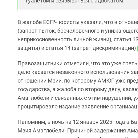
туалетом и связываться с адвокатом.
В жалобе ЕСПЧ юристы указали, что в отнош
(запрет пыток, бесчеловечного и унижающего
неприкосновенность личной жизни), статья 1
защиты) и статья 14 (запрет дискриминации)
Правозащитники отметили, что это уже треть
дело касается незаконного использования з
отношении Мзии, по которому АМЮГ уже пре
государства, а жалоба по второму делу, ка
Амаглобели и связанных с этим нарушений, у
процитировало издание заявление организац
Напомним, в ночь на 12 января 2025 года в Б
Мзия Амаглобели. Причиной задержания Амаг