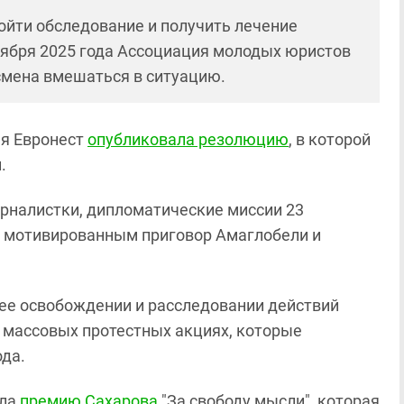
йти обследование и получить лечение
ноября 2025 года Ассоциация молодых юристов
смена вмешаться в ситуацию.
ея Евронест
опубликовала резолюцию
, в которой
.
урналистки, дипломатические миссии 23
и мотивированным приговор Амаглобели и
 ее освобождении и расследовании действий
 массовых протестных акциях, которые
ода.
ила
премию Сахарова
"За свободу мысли", которая