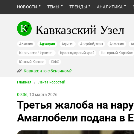
НОВОСТИ
ТЕМЫ
ТРЕНДЫ
АНАЛИТИКА
Кавказский Узел
Абхазия
Аджария
Адыгея
Азербайджан
Армения
А
Карачаево-Черкесия
Краснодарский край
Нагорный Карабах
Южный Кавказ
ЮФО
Кавказ: что с бензином?
Главная
/
Лента новостей
09:36,
10 марта 2026
Третья жалоба на нар
Амаглобели подана в 