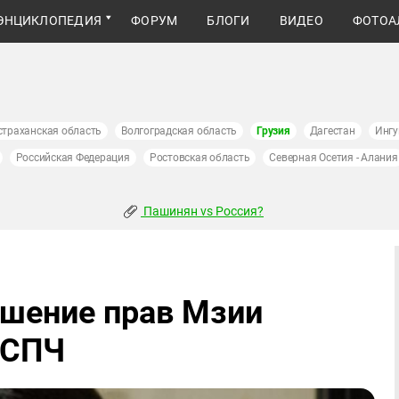
ЭНЦИКЛОПЕДИЯ
ФОРУМ
БЛОГИ
ВИДЕО
ФОТОА
страханская область
Волгоградская область
Грузия
Дагестан
Ингу
Российская Федерация
Ростовская область
Северная Осетия - Алания
Пашинян vs Россия?
ушение прав Мзии
ЕСПЧ