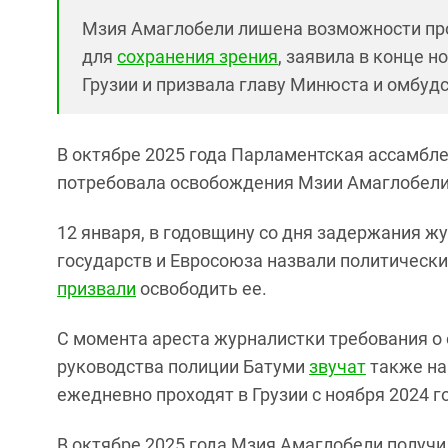
Мзия Амаглобели лишена возможности про
для
сохранения зрения
, заявила в конце 
Грузии и призвала главу Минюста и омбуд
В октябре 2025 года Парламентская ассамбл
потребовала освобождения Мзии Амаглобели
12 января, в годовщину со дня задержания ж
государств и Евросоюза назвали политическ
призвали
освободить ее.
С момента ареста журналистки требования о
руководства полиции Батуми
звучат
также на
ежедневно проходят в Грузии с ноября 2024 г
В октябре 2025 года Мзия Амаглобели получ