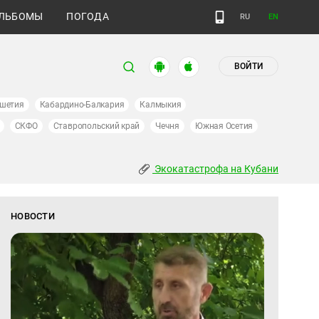
ЛЬБОМЫ
ПОГОДА
RU
EN
ВОЙТИ
шетия
Кабардино-Балкария
Калмыкия
СКФО
Ставропольский край
Чечня
Южная Осетия
Экокатастрофа на Кубани
НОВОСТИ