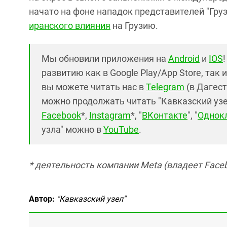
начато на фоне нападок представителей "Гру
иранского влияния
на Грузию.
Мы обновили приложения на
Android
и
IOS
развитию как в Google Play/App Store, так 
вы можете читать нас в
Telegram
(в Дагест
можно продолжать читать "Кавказский узел"
Facebook
*,
Instagram
*, "
ВКонтакте
", "
Однок
узла" можно в
YouTube
.
* деятельность компании Meta (владеет Faceb
Автор:
"Кавказский узел"