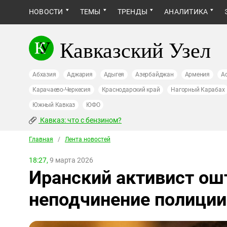
НОВОСТИ
ТЕМЫ
ТРЕНДЫ
АНАЛИТИКА
Кавказский Узел
Абхазия
Аджария
Адыгея
Азербайджан
Армения
А
Карачаево-Черкесия
Краснодарский край
Нагорный Карабах
Южный Кавказ
ЮФО
Кавказ: что с бензином?
Главная
/
Лента новостей
18:27,
9 марта 2026
Иранский активист ош
неподчинение полиции