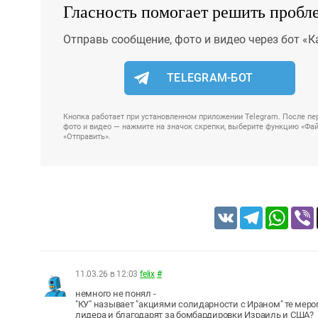
Гласность помогает решить пробл
Отправь сообщение, фото и видео через бот «К
TELEGRAM-БОТ
Кнопка работает при установленном приложении Telegram. После пер
фото и видео — нажмите на значок скрепки, выберите функцию «Файл
«Отправить».
VK
Telegram
Whats
11.03.26 в 12:03
felix
#
немного не понял -
"КУ" называет "акциями солидарности с Ираном" те меро
лидера и благодарят за бомбардировки Израиль и США?