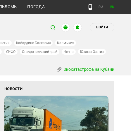
ЛЬБОМЫ
ПОГОДА
RU
EN
ВОЙТИ
шетия
Кабардино-Балкария
Калмыкия
СКФО
Ставропольский край
Чечня
Южная Осетия
Экокатастрофа на Кубани
НОВОСТИ