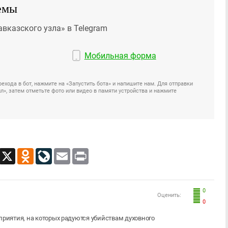
емы
авказского узла» в Telegram
Мобильная форма
ехода в бот, нажмите на «Запустить бота» и напишите нам. Для отправки
», затем отметьте фото или видео в памяти устройства и нажмите
App
Viber
X
Odnoklassniki
LiveJournal
Email
Print
0
Оценить:
0
приятия, на которых радуются убийствам духовного