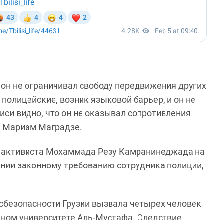
, он не ограничивал свободу передвижения других
полицейские, возник языковой барьер, и он не
иси видно, что он не оказывал сопротивления
а Мариам Маградзе.
го активиста Мохаммада Резу Камранинеджада на
ении законному требованию сотрудника полиции,
госбезопасности Грузии вызвала четырех человек
дном университете Аль-Мустафа. Следствие