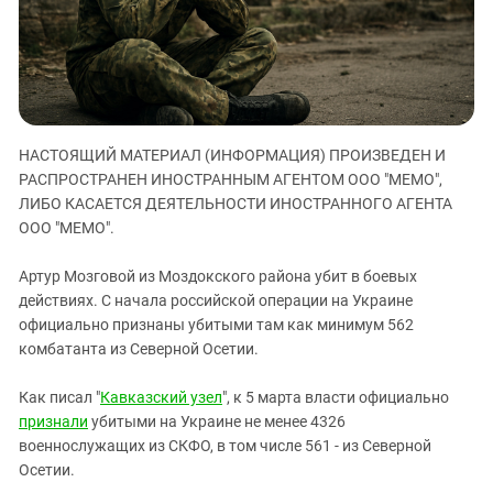
ЗАСТАВЛЯЕТ
Дагестан
КАВКАЗ ЗА ПАЛЕСТИНУ
Ингушетия
ИНАКОМЫСЛИЕ В ЧЕЧНЕ
Кабардино-Балкария
ПРЕСЛЕДОВАНИЕ АКТИВИСТОВ
МОБИЛИЗАЦИЯ И ПРОТЕСТЫ
Калмыкия
НАСТОЯЩИЙ МАТЕРИАЛ (ИНФОРМАЦИЯ) ПРОИЗВЕДЕН И
Карачаево-Черкесия
РАСПРОСТРАНЕН ИНОСТРАННЫМ АГЕНТОМ ООО "МЕМО",
Краснодарский край
ЛИБО КАСАЕТСЯ ДЕЯТЕЛЬНОСТИ ИНОСТРАННОГО АГЕНТА
Нагорный Карабах
ООО "МЕМО".
Российская Федерация
Артур Мозговой из Моздокского района убит в боевых
Ростовская область
действиях. С начала российской операции на Украине
официально признаны убитыми там как минимум 562
Северная Осетия - Алания
комбатанта из Северной Осетии.
СКФО
Ставропольский край
Как писал "
Кавказский узел
", к 5 марта власти официально
признали
убитыми на Украине не менее 4326
Чечня
военнослужащих из СКФО, в том числе 561 - из Северной
Южная Осетия
Осетии.