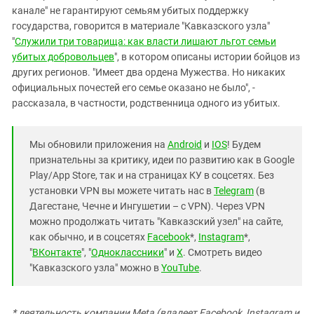
канале" не гарантируют семьям убитых поддержку
государства, говорится в материале "Кавказского узла"
"
Служили три товарища: как власти лишают льгот семьи
убитых добровольцев
", в котором описаны истории бойцов из
других регионов. "Имеет два ордена Мужества. Но никаких
официальных почестей его семье оказано не было", -
рассказала, в частности, родственница одного из убитых.
Мы обновили приложения на
Android
и
IOS
! Будем
признательны за критику, идеи по развитию как в Google
Play/App Store, так и на страницах КУ в соцсетях. Без
установки VPN вы можете читать нас в
Telegram
(в
Дагестане, Чечне и Ингушетии – с VPN). Через VPN
можно продолжать читать "Кавказский узел" на сайте,
как обычно, и в соцсетях
Facebook
*,
Instagram
*,
"
ВКонтакте
", "
Одноклассники
" и
X
. Смотреть видео
"Кавказского узла" можно в
YouTube
.
* деятельность компании Meta (владеет Facebook, Instagram и