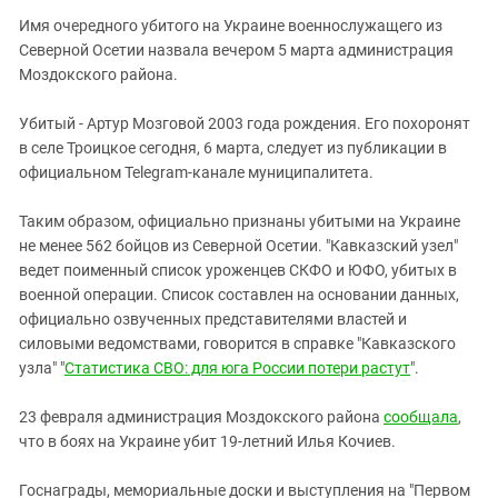
Южный Кавказ
Имя очередного убитого на Украине военнослужащего из
ЮФО
Северной Осетии назвала вечером 5 марта администрация
Моздокского района.
Убитый - Артур Мозговой 2003 года рождения. Его похоронят
в селе Троицкое сегодня, 6 марта, следует из публикации в
официальном Telegram-канале муниципалитета.
Таким образом, официально признаны убитыми на Украине
не менее 562 бойцов из Северной Осетии. "Кавказский узел"
ведет поименный список уроженцев СКФО и ЮФО, убитых в
военной операции. Список составлен на основании данных,
официально озвученных представителями властей и
силовыми ведомствами, говорится в справке "Кавказского
узла" "
Статистика СВО: для юга России потери растут
".
23 февраля администрация Моздокского района
сообщала
,
что в боях на Украине убит 19-летний Илья Кочиев.
Госнаграды, мемориальные доски и выступления на "Первом