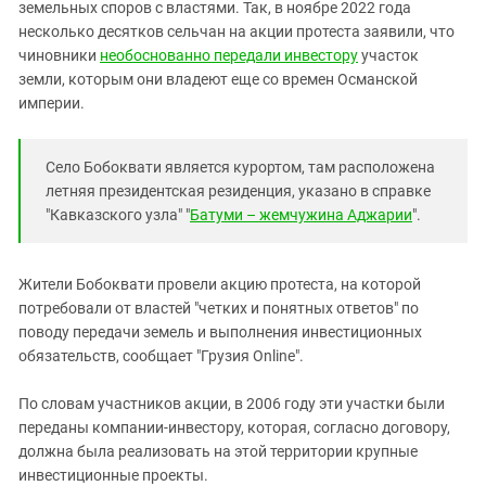
Южный Кавказ
земельных споров с властями. Так, в ноябре 2022 года
несколько десятков сельчан на акции протеста заявили, что
ЮФО
чиновники
необоснованно передали инвестору
участок
земли, которым они владеют еще со времен Османской
империи.
Село Бобоквати является курортом, там расположена
летняя президентская резиденция, указано в справке
"Кавказского узла" "
Батуми – жемчужина Аджарии
".
Жители Бобоквати провели акцию протеста, на которой
потребовали от властей "четких и понятных ответов" по
поводу передачи земель и выполнения инвестиционных
обязательств, сообщает "Грузия Online".
По словам участников акции, в 2006 году эти участки были
переданы компании-инвестору, которая, согласно договору,
должна была реализовать на этой территории крупные
инвестиционные проекты.