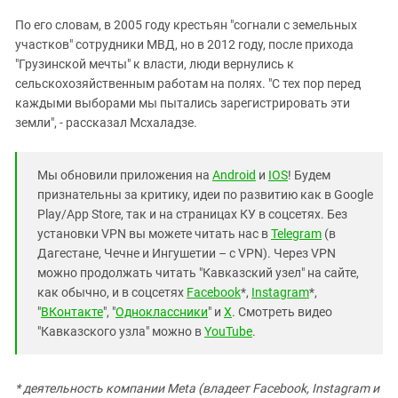
По его словам, в 2005 году крестьян "согнали с земельных
участков" сотрудники МВД, но в 2012 году, после прихода
"Грузинской мечты" к власти, люди вернулись к
сельскохозяйственным работам на полях. "С тех пор перед
каждыми выборами мы пытались зарегистрировать эти
земли", - рассказал Мсхаладзе.
Мы обновили приложения на
Android
и
IOS
! Будем
признательны за критику, идеи по развитию как в Google
Play/App Store, так и на страницах КУ в соцсетях. Без
установки VPN вы можете читать нас в
Telegram
(в
Дагестане, Чечне и Ингушетии – с VPN). Через VPN
можно продолжать читать "Кавказский узел" на сайте,
как обычно, и в соцсетях
Facebook
*,
Instagram
*,
"
ВКонтакте
", "
Одноклассники
" и
X
. Смотреть видео
"Кавказского узла" можно в
YouTube
.
* деятельность компании Meta (владеет Facebook, Instagram и