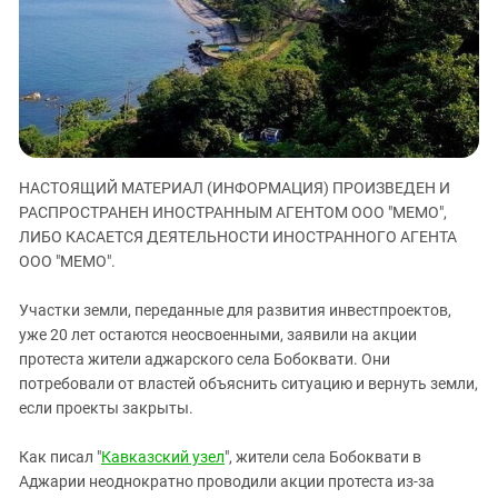
ЗАСТАВЛЯЕТ
Дагестан
КАВКАЗ ЗА ПАЛЕСТИНУ
Ингушетия
ИНАКОМЫСЛИЕ В ЧЕЧНЕ
Кабардино-Балкария
ПРЕСЛЕДОВАНИЕ АКТИВИСТОВ
МОБИЛИЗАЦИЯ И ПРОТЕСТЫ
Калмыкия
Карачаево-Черкесия
НАСТОЯЩИЙ МАТЕРИАЛ (ИНФОРМАЦИЯ) ПРОИЗВЕДЕН И
Краснодарский край
РАСПРОСТРАНЕН ИНОСТРАННЫМ АГЕНТОМ ООО "МЕМО",
Нагорный Карабах
ЛИБО КАСАЕТСЯ ДЕЯТЕЛЬНОСТИ ИНОСТРАННОГО АГЕНТА
Российская Федерация
ООО "МЕМО".
Ростовская область
Участки земли, переданные для развития инвестпроектов,
Северная Осетия - Алания
уже 20 лет остаются неосвоенными, заявили на акции
протеста жители аджарского села Бобоквати. Они
СКФО
потребовали от властей объяснить ситуацию и вернуть земли,
Ставропольский край
если проекты закрыты.
Чечня
Как писал "
Кавказский узел
", жители села Бобоквати в
Южная Осетия
Аджарии неоднократно проводили акции протеста из-за