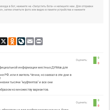
ехода в бот, нажмите на «Запустить бота» и напишите нам. Для отправки
», затем отметьте фото или видео в памяти устройства и нажмите
App
Viber
X
Odnoklassniki
LiveJournal
Email
Print
0
Оценить:
0
я официальной информации местных ДУМов для
е РФ. или я житель Чечни, но заехал в эти дни в
?
незии тысячи "муфтиятов" и все они
 образом ко множеству вариантов.
0
Оценить:
0
а, обязательно для любого мусульманина. Если,