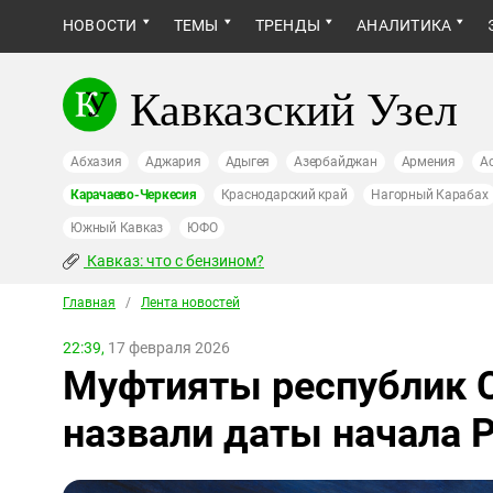
НОВОСТИ
ТЕМЫ
ТРЕНДЫ
АНАЛИТИКА
Кавказский Узел
Абхазия
Аджария
Адыгея
Азербайджан
Армения
А
Карачаево-Черкесия
Краснодарский край
Нагорный Карабах
Южный Кавказ
ЮФО
Кавказ: что с бензином?
Главная
/
Лента новостей
22:39,
17 февраля 2026
Муфтияты республик С
назвали даты начала 