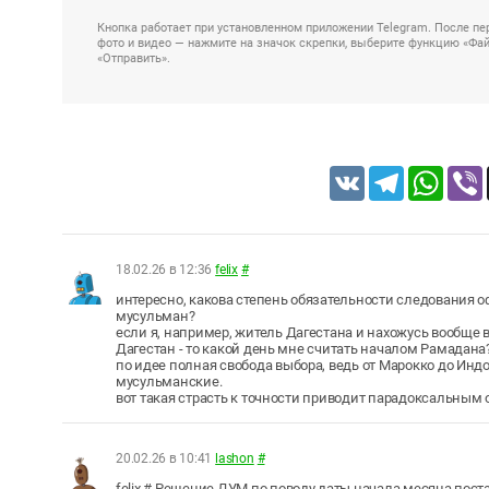
Кнопка работает при установленном приложении Telegram. После пер
фото и видео — нажмите на значок скрепки, выберите функцию «Файл
«Отправить».
VK
Telegram
Whats
18.02.26 в 12:36
felix
#
интересно, какова степень обязательности следовани
мусульман?
если я, например, житель Дагестана и нахожусь вообще вн
Дагестан - то какой день мне считать началом Рамадана
по идее полная свобода выбора, ведь от Марокко до Индо
мусульманские.
вот такая страсть к точности приводит парадоксальным
20.02.26 в 10:41
lashon
#
felix # Решение ДУМ по поводу даты начала месяца пост