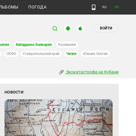
ЛЬБОМЫ
ПОГОДА
RU
EN
ВОЙТИ
шетия
Кабардино-Балкария
Калмыкия
СКФО
Ставропольский край
Чечня
Южная Осетия
Экокатастрофа на Кубани
НОВОСТИ