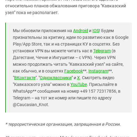
относительно планов обжалования приговора "Кавказский
узел" пока не располагает.
Мы обновили приложения на
Android
и
IOS
! Будем
признательны за критику, идеи по развитию как в Google
Play/App Store, так и на страницах КУ в соцсетях. Без
установки VPN вы можете читать нас в
Telegram
(в
Дагестане, Чечне и Ингушетии – с VPN). Через VPN
можно продолжать читать "Кавказский узел" на сайте,
как обычно, и в соцсетях
Facebook
**,
Instagram
**,
"
ВКонтакте
", "
Одноклассники
" и
X
. Смотреть видео
"Кавказского узла" можно в
YouTube
. Присылайте в
WhatsApp** сообщения на номер +49 157 72317856, в
Telegram – на тот же номер или пишите по адресу
@Caucasian_Knot.
* террористическая организация, запрещенная в России.