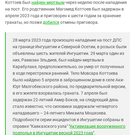
Южный Кавказ
Коттоев был
найден мертвым
через неделю после нападения
на пост. Его родственник Магомед Коттоев был задержан в
ЮФО
апреле 2023 года и приговорен к шести годам за хранение
гранаты, но позже
добился
отмены приговора.
28 марта 2023 года произошло нападение на пост ДПС
на границе Ингушетии и Северной Осетии, в розыск были
объявлены шесть жителей Ингушетии. 29 марта один из
них, Рамазан Эльдиев, был найден мертвым в
Карабулаке, предположительно, он умер от полученных
в ходе перестрелки ранений. Тело Мовсара Коттоева
было найдено 5 апреля в заброшенном доме в селе Аки-
Юрт Малгобекского района, по предварительной версии,
в его жилете взорвалась граната. 7 апреля был
задержан 22-летний Амир Боков, на следующий день
стало известно, что силовики задержали четвертого
нападавшего – 24-летнего Микаила Мошхоева.
Подробности серии инцидентов в Ингушетии собраны в
справке "Кавказского узла" "
Активизация вооруженного
подполья в Ингушетии весной 2023 года
".