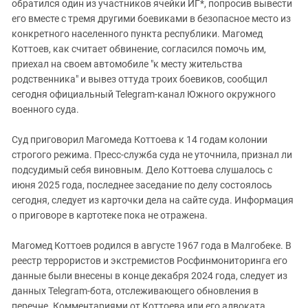
обратился один из участников ячейки ИГ*, попросив вывести
его вместе с тремя другими боевиками в безопасное место из
конкретного населенного пункта республики. Магомед
Коттоев, как считает обвинение, согласился помочь им,
приехал на своем автомобиле "к месту жительства
родственника" и вывез оттуда троих боевиков, сообщил
сегодня официальный Telegram-канал Южного окружного
военного суда.
Суд приговорил Магомеда Коттоева к 14 годам колонии
строгого режима. Пресс-служба суда не уточнила, признал ли
подсудимый себя виновным. Дело Коттоева слушалось с
июня 2025 года, последнее заседание по делу состоялось
сегодня, следует из карточки дела на сайте суда. Информация
о приговоре в картотеке пока не отражена.
Магомед Коттоев родился в августе 1967 года в Малгобеке. В
реестр террористов и экстремистов Росфинмониторинга его
данные были внесены в конце декабря 2024 года, следует из
данных Telegram-бота, отслеживающего обновления в
перечне. Комментариями от Коттоева или его адвоката