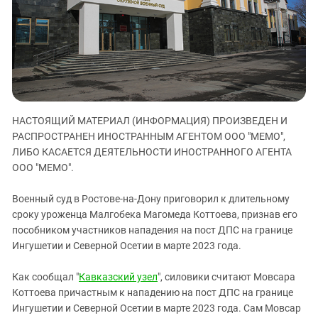
ЗАСТАВЛЯЕТ
Дагестан
КАВКАЗ ЗА ПАЛЕСТИНУ
Ингушетия
ИНАКОМЫСЛИЕ В ЧЕЧНЕ
Кабардино-Балкария
ПРЕСЛЕДОВАНИЕ АКТИВИСТОВ
МОБИЛИЗАЦИЯ И ПРОТЕСТЫ
Калмыкия
Карачаево-Черкесия
НАСТОЯЩИЙ МАТЕРИАЛ (ИНФОРМАЦИЯ) ПРОИЗВЕДЕН И
Краснодарский край
РАСПРОСТРАНЕН ИНОСТРАННЫМ АГЕНТОМ ООО "МЕМО",
Нагорный Карабах
ЛИБО КАСАЕТСЯ ДЕЯТЕЛЬНОСТИ ИНОСТРАННОГО АГЕНТА
Российская Федерация
ООО "МЕМО".
Ростовская область
Военный суд в Ростове-на-Дону приговорил к длительному
Северная Осетия - Алания
сроку уроженца Малгобека Магомеда Коттоева, признав его
пособником участников нападения на пост ДПС на границе
СКФО
Ингушетии и Северной Осетии в марте 2023 года.
Ставропольский край
Чечня
Как сообщал "
Кавказский узел
", силовики считают Мовсара
Коттоева причастным к нападению на пост ДПС на границе
Южная Осетия
Ингушетии и Северной Осетии в марте 2023 года. Сам Мовсар