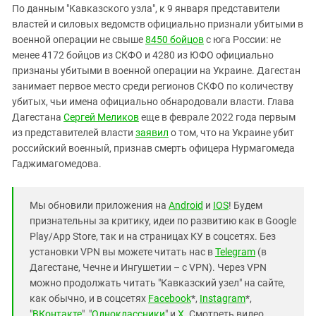
По данным "Кавказского узла", к 9 января представители
властей и силовых ведомств официально признали убитыми в
военной операции не свыше
8450 бойцов
с юга России: не
менее 4172 бойцов из СКФО и 4280 из ЮФО официально
признаны убитыми в военной операции на Украине. Дагестан
занимает первое место среди регионов СКФО по количеству
убитых, чьи имена официально обнародовали власти. Глава
Дагестана
Сергей Меликов
еще в феврале 2022 года первым
из представителей власти
заявил
о том, что на Украине убит
российский военный, признав смерть офицера Нурмагомеда
Гаджимагомедова.
Мы обновили приложения на
Android
и
IOS
! Будем
признательны за критику, идеи по развитию как в Google
Play/App Store, так и на страницах КУ в соцсетях. Без
установки VPN вы можете читать нас в
Telegram
(в
Дагестане, Чечне и Ингушетии – с VPN). Через VPN
можно продолжать читать "Кавказский узел" на сайте,
как обычно, и в соцсетях
Facebook
*,
Instagram
*,
"
ВКонтакте
", "
Одноклассники
" и
X
. Смотреть видео