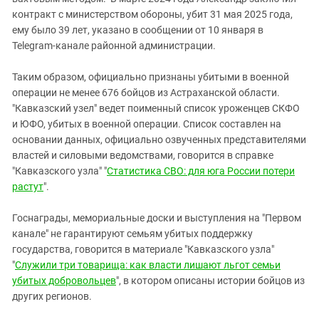
Южный Кавказ
контракт с министерством обороны, убит 31 мая 2025 года,
ЮФО
ему было 39 лет, указано в сообщении от 10 января в
Telegram-канале районной администрации.
Таким образом, официально признаны убитыми в военной
операции не менее 676 бойцов из Астраханской области.
"Кавказский узел" ведет поименный список уроженцев СКФО
и ЮФО, убитых в военной операции. Список составлен на
основании данных, официально озвученных представителями
властей и силовыми ведомствами, говорится в справке
"Кавказского узла" "
Статистика СВО: для юга России потери
растут
".
Госнаграды, мемориальные доски и выступления на "Первом
канале" не гарантируют семьям убитых поддержку
государства, говорится в материале "Кавказского узла"
"
Служили три товарища: как власти лишают льгот семьи
убитых добровольцев
", в котором описаны истории бойцов из
других регионов.