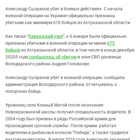
ЗАСТАВЛЯЕТ
Дагестан
Александр Сызранов убит в боевых действиях. С начала
КАВКАЗ ЗА ПАЛЕСТИНУ
Ингушетия
военной операции на Украине официально признаны
ИНАКОМЫСЛИЕ В ЧЕЧНЕ
убитыми как минимум 676 бойцов из Астраханской области.
Кабардино-Балкария
ПРЕСЛЕДОВАНИЕ АКТИВИСТОВ
МОБИЛИЗАЦИЯ И ПРОТЕСТЫ
Калмыкия
Как писал "
Кавказский узел
", к 6 января были официально
признаны убитыми в военной операции не менее
675
Карачаево-Черкесия
бойцов
из Астраханской области, в том числе в конце декабря
Краснодарский край
20205 года
сообщалось об убитом
в зоне СВО уроженце
Нагорный Карабах
Володарского района Андрее Головкове.
Российская Федерация
Александр Сызранов убит в военной операции, сообщила
Ростовская область
администрация Володарского района, отчитываясь о
похоронах бойца.
Северная Осетия - Алания
СКФО
Уроженец села Конный Могой после окончания
Новокрасинской школы получил специальность водителя. В
Ставропольский край
2004 году был призван в ряды Российской армии для
Чечня
прохождения срочной службы. После армии работал
Южная Осетия
водителем и рыбаком в колхозе "Победа", а также трудился
вахтовым методом. В марте 2024 года Александр заключил