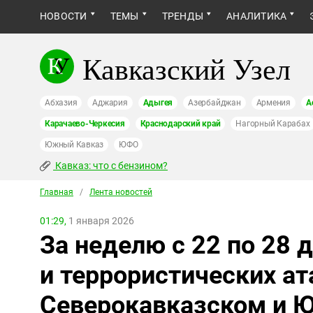
НОВОСТИ
ТЕМЫ
ТРЕНДЫ
АНАЛИТИКА
Кавказский Узел
Абхазия
Аджария
Адыгея
Азербайджан
Армения
А
Карачаево-Черкесия
Краснодарский край
Нагорный Карабах
Южный Кавказ
ЮФО
Кавказ: что с бензином?
Главная
/
Лента новостей
01:29,
1 января 2026
За неделю с 22 по 28
и террористических ат
Северокавказском и 