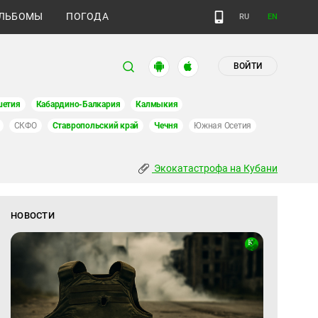
ЛЬБОМЫ
ПОГОДА
RU
EN
ВОЙТИ
шетия
Кабардино-Балкария
Калмыкия
СКФО
Ставропольский край
Чечня
Южная Осетия
Экокатастрофа на Кубани
НОВОСТИ