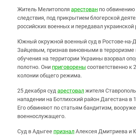
Житель Мелитополя
арестован
по обвинению 
следствия, под прикрытием блогерской деят
российских военных и передавал украинской 
Южный окружной военный суд в Ростове-на-Д
Зайцевым, признав виновными в терроризме и
обучения на территории Украины взорвал оп
полотно. Они
приговорены
соответственно к 2
колонии общего режима.
25 декабря суд
арестовал
жителя Ставропольс
нападении на Ботлихский район Дагестана в 
Его обвиняют по статьям бандитизм, вооруже
военнослужащего.
Суд в Адыгее
признал
Алексея Дмитриева и Ю