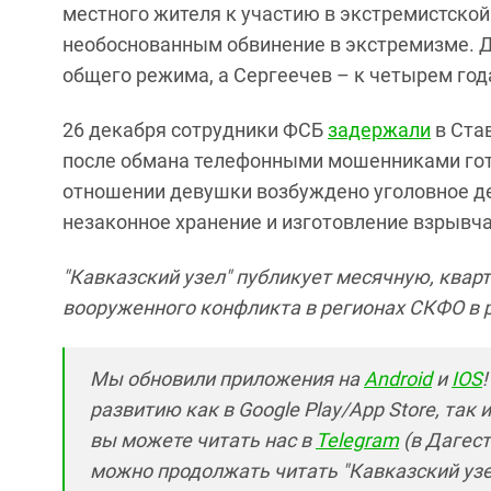
местного жителя к участию в экстремистской
необоснованным обвинение в экстремизме. Д
общего режима, а Сергеечев – к четырем го
26 декабря сотрудники ФСБ
задержали
в Ста
после обмана телефонными мошенниками гот
отношении девушки возбуждено уголовное де
незаконное хранение и изготовление взрывч
"Кавказский узел" публикует месячную, квар
вооруженного конфликта в регионах СКФО в р
Мы обновили приложения на
Android
и
IOS
развитию как в Google Play/App Store, так 
вы можете читать нас в
Telegram
(в Дагест
можно продолжать читать "Кавказский узел"