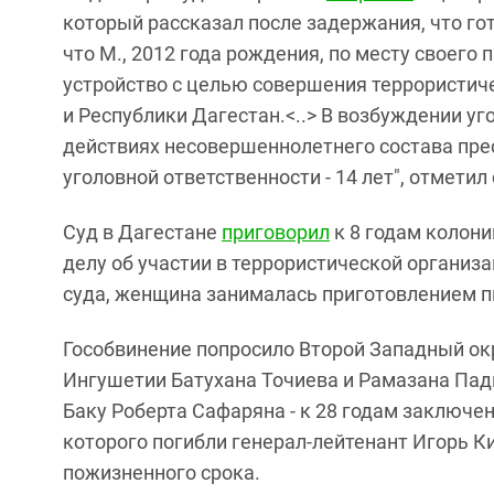
который рассказал после задержания, что гот
что М., 2012 года рождения, по месту своег
устройство с целью совершения террористиче
и Республики Дагестан.<..> В возбуждении уг
действиях несовершеннолетнего состава прес
уголовной ответственности - 14 лет", отметил
Суд в Дагестане
приговорил
к 8 годам колон
делу об участии в террористической организа
суда, женщина занималась приготовлением п
Гособвинение попросило Второй Западный о
Ингушетии Батухана Точиева и Рамазана Пади
Баку Роберта Сафаряна - к 28 годам заключен
которого погибли генерал-лейтенант Игорь К
пожизненного срока.