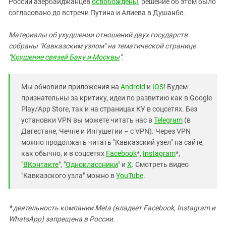
России азербайджанцев
освобождены
, решение об этом было
согласовано до встречи Путина и Алиева в Душанбе.
Материалы об ухудшении отношений двух государств
собраны "Кавказским узлом" на тематической странице
"
Крушение связей Баку и Москвы
".
Мы обновили приложения на
Android
и
IOS
! Будем
признательны за критику, идеи по развитию как в Google
Play/App Store, так и на страницах КУ в соцсетях. Без
установки VPN вы можете читать нас в
Telegram
(в
Дагестане, Чечне и Ингушетии – с VPN). Через VPN
можно продолжать читать "Кавказский узел" на сайте,
как обычно, и в соцсетях
Facebook
*,
Instagram
*,
"
ВКонтакте
", "
Одноклассники
" и
X
. Смотреть видео
"Кавказского узла" можно в
YouTube
.
* деятельность компании Meta (владеет Facebook, Instagram и
WhatsApp) запрещена в России.