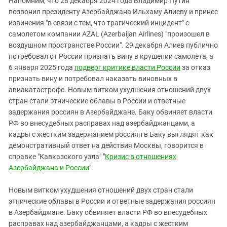
Напомним, что 28 декабря 2024 года Владимир Путин
позвонил президенту Азербайджана Ильхаму Алиеву и принес
извинения "в связи с тем, что трагический инцидент" с
самолетом компании AZAL (Azerbaijan Airlines) "произошел в
воздушном пространстве России". 29 декабря Алиев публично
потребовал от России признать вину в крушении самолета, а
6 января 2025 года
подверг критике власти России
за отказ
признать вину и потребовал наказать виновных в
авиакатастрофе. Новым витком ухудшения отношений двух
стран стали этнические облавы в России и ответные
задержания россиян в Азербайджане. Баку обвиняет власти
РФ во внесудебных расправах над азербайджанцами, а
кадры с жестким задержанием россиян в Баку выглядят как
демонстративный ответ на действия Москвы, говорится в
справке "Кавказского узла" "
Кризис в отношениях
Азербайджана и России
".
Новым витком ухудшения отношений двух стран стали
этнические облавы в России и ответные задержания россиян
в Азербайджане. Баку обвиняет власти РФ во внесудебных
расправах над азербайджанцами, а кадры с жестким