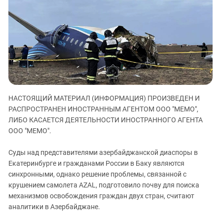
ЗАСТАВЛЯЕТ
Дагестан
КАВКАЗ ЗА ПАЛЕСТИНУ
Ингушетия
ИНАКОМЫСЛИЕ В ЧЕЧНЕ
Кабардино-Балкария
ПРЕСЛЕДОВАНИЕ АКТИВИСТОВ
МОБИЛИЗАЦИЯ И ПРОТЕСТЫ
Калмыкия
Карачаево-Черкесия
Краснодарский край
НАСТОЯЩИЙ МАТЕРИАЛ (ИНФОРМАЦИЯ) ПРОИЗВЕДЕН И
Нагорный Карабах
РАСПРОСТРАНЕН ИНОСТРАННЫМ АГЕНТОМ ООО "МЕМО",
Российская Федерация
ЛИБО КАСАЕТСЯ ДЕЯТЕЛЬНОСТИ ИНОСТРАННОГО АГЕНТА
ООО "МЕМО".
Ростовская область
Северная Осетия - Алания
Суды над представителями азербайджанской диаспоры в
СКФО
Екатеринбурге и гражданами России в Баку являются
синхронными, однако решение проблемы, связанной с
Ставропольский край
крушением самолета AZAL, подготовило почву для поиска
Чечня
механизмов освобождения граждан двух стран, считают
аналитики в Азербайджане.
Южная Осетия