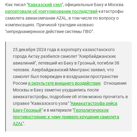
Южный Кавказ
Как писал "
Кавказский узел
", официальные Баку и Москва
ЮФО
рапортовали об урегулировании последствий
катастрофы
самолета авиакомпании AZAL, в том числе по вопросу о
компенсациях. Причиной трагедии названо
"непреднамеренное действие системы ПВО".
25 декабря 2024 года в аэропорту казахстанского
города Актау разбился самолет "Азербайджанских
авиалиний", летевший из Баку в Грозный, погибли 38
человек. Азербайджанский Минтранс заявил, что
самолет был поврежден в воздушном пространстве
России
в результате внешнего воздействия
. Отношения
Москвы и Баку заметно ухудшились после
авиакатастрофы, подробнее об этом можно прочитать в
справке "Кавказского узла" "
Авиакатастрофа рейса
Баку-Грозный
" и в материале "
Геополитическое
противостояние: к чему привело крушение самолета
АZAL
".