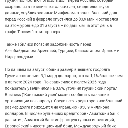
Грузия полностью погасила долг перед Россией, который
Южный Кавказ
сохранялся в течение нескольких лет, свидетельствуют
ЮФО
данные, опубликованные Минфином страны. Внешний долг
перед Россией в феврале опустился до $3,9 млн и оставался
на этом уровне до 31 августа – по данным на этот день в
графе "Россия" стоит прочерк.
Также Тбилиси погасил задолженность перед
Азербайджаном, Арменией, Турцией, Казахстаном, Ираном и
Нидерландами.
По данным на август, общий размер внешнего госдолга
Грузии составляет 9,1 млрд долларов, это на 1,1% больше, чем
в августе 2024 года. По сравнению с июлем 2025 года
показатель увеличился на 0,6%, уточнил грузинский портал
Business ("Кавказский узел" может сообщить название
организации по запросу). Среди всех кредиторов наибольший
размер долга приходится на Францию - 850,9 миллиона
долларов. В числе крупнейших кредиторов - Азиатский банк
развития, Азиатский банк инфраструктурных инвестиций,
Европейский инвестиционный банк, Международный банк