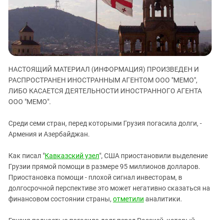
ЗАСТАВЛЯЕТ
Дагестан
КАВКАЗ ЗА ПАЛЕСТИНУ
Ингушетия
ИНАКОМЫСЛИЕ В ЧЕЧНЕ
Кабардино-Балкария
ПРЕСЛЕДОВАНИЕ АКТИВИСТОВ
МОБИЛИЗАЦИЯ И ПРОТЕСТЫ
Калмыкия
НАСТОЯЩИЙ МАТЕРИАЛ (ИНФОРМАЦИЯ) ПРОИЗВЕДЕН И
Карачаево-Черкесия
РАСПРОСТРАНЕН ИНОСТРАННЫМ АГЕНТОМ ООО "МЕМО",
Краснодарский край
ЛИБО КАСАЕТСЯ ДЕЯТЕЛЬНОСТИ ИНОСТРАННОГО АГЕНТА
Нагорный Карабах
ООО "МЕМО".
Российская Федерация
Среди семи стран, перед которыми Грузия погасила долги, -
Ростовская область
Армения и Азербайджан.
Северная Осетия - Алания
Как писал "
Кавказский узел
", США приостановили выделение
СКФО
Грузии прямой помощи в размере 95 миллионов долларов.
Ставропольский край
Приостановка помощи - плохой сигнал инвесторам, в
долгосрочной перспективе это может негативно сказаться на
Чечня
финансовом состоянии страны,
отметили
аналитики.
Южная Осетия