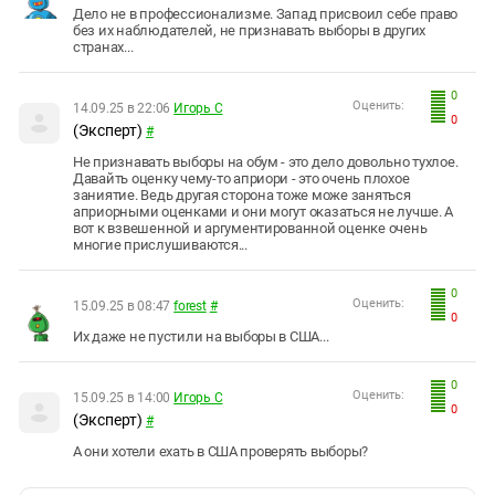
Дело не в профессионализме. Запад присвоил себе право
без их наблюдателей, не признавать выборы в других
странах...
0
Оценить:
14.09.25 в 22:06
Игорь С
0
(Эксперт)
#
Не признавать выборы на обум - это дело довольно тухлое.
Давайть оценку чему-то априори - это очень плохое
заниятие. Ведь другая сторона тоже може заняться
априорными оценками и они могут оказаться не лучше. А
вот к взвешенной и аргументированной оценке очень
многие прислушиваются...
0
Оценить:
15.09.25 в 08:47
forest
#
0
Их даже не пустили на выборы в США...
0
Оценить:
15.09.25 в 14:00
Игорь С
0
(Эксперт)
#
А они хотели ехать в США проверять выборы?