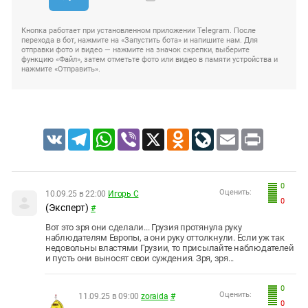
Кнопка работает при установленном приложении Telegram. После
перехода в бот, нажмите на «Запустить бота» и напишите нам. Для
отправки фото и видео — нажмите на значок скрепки, выберите
функцию «Файл», затем отметьте фото или видео в памяти устройства и
нажмите «Отправить».
VK
Telegram
WhatsApp
Viber
X
Odnoklassniki
LiveJournal
Email
Print
0
Оценить:
10.09.25 в 22:00
Игорь С
0
(Эксперт)
#
Вот это зря они сделали... Грузия протянула руку
наблюдателям Европы, а они руку оттолкнули. Если уж так
недовольны властями Грузии, то присылайте наблюдателей
и пусть они выносят свои суждения. Зря, зря...
0
Оценить:
11.09.25 в 09:00
zoraida
#
0