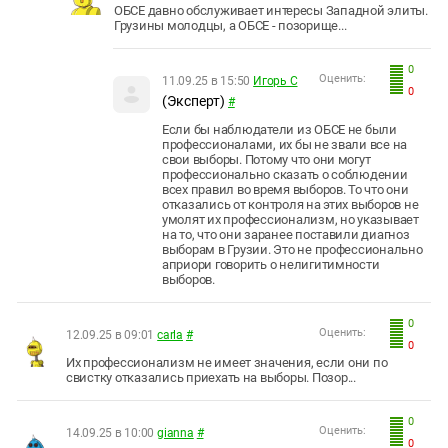
ОБСЕ давно обслуживает интересы Западной элиты.
Грузины молодцы, а ОБСЕ - позорище...
0
Оценить:
11.09.25 в 15:50
Игорь С
0
(Эксперт)
#
Если бы наблюдатели из ОБСЕ не были
профессионалами, их бы не звали все на
свои выборы. Потому что они могут
профессионально сказать о соблюдении
всех правил во время выборов. То что они
отказались от контроля на этих выборов не
умолят их профессионализм, но указывает
на то, что они заранее поставили диагноз
выборам в Грузии. Это не профессионально
априори говорить о нелигитимности
выборов.
0
Оценить:
12.09.25 в 09:01
carla
#
0
Их профессионализм не имеет значения, если они по
свистку отказались приехать на выборы. Позор...
0
Оценить:
14.09.25 в 10:00
gianna
#
0