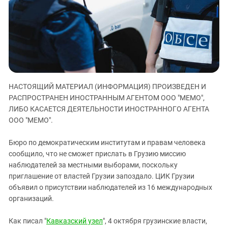
ЗАСТАВЛЯЕТ
Дагестан
КАВКАЗ ЗА ПАЛЕСТИНУ
Ингушетия
ИНАКОМЫСЛИЕ В ЧЕЧНЕ
Кабардино-Балкария
ПРЕСЛЕДОВАНИЕ АКТИВИСТОВ
МОБИЛИЗАЦИЯ И ПРОТЕСТЫ
Калмыкия
Карачаево-Черкесия
НАСТОЯЩИЙ МАТЕРИАЛ (ИНФОРМАЦИЯ) ПРОИЗВЕДЕН И
Краснодарский край
РАСПРОСТРАНЕН ИНОСТРАННЫМ АГЕНТОМ ООО "МЕМО",
Нагорный Карабах
ЛИБО КАСАЕТСЯ ДЕЯТЕЛЬНОСТИ ИНОСТРАННОГО АГЕНТА
Российская Федерация
ООО "МЕМО".
Ростовская область
Бюро по демократическим институтам и правам человека
Северная Осетия - Алания
сообщило, что не сможет прислать в Грузию миссию
наблюдателей за местными выборами, поскольку
СКФО
приглашение от властей Грузии запоздало. ЦИК Грузии
Ставропольский край
объявил о присутствии наблюдателей из 16 международных
Чечня
организаций.
Южная Осетия
Как писал "
Кавказский узел
", 4 октября грузинские власти,