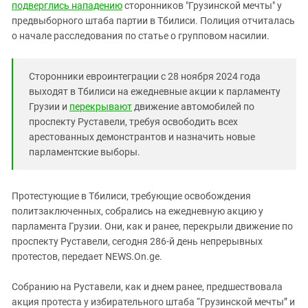
Южный Кавказ
подверглись нападению
сторонников "Грузинской мечты" у
предвыборного штаба партии в Тбилиси. Полиция отчиталась
ЮФО
о начале расследования по статье о групповом насилии.
Сторонники евроинтеграции с 28 ноября 2024 года
выходят в Тбилиси на ежедневные акции к парламенту
Грузии и
перекрывают
движение автомобилей по
проспекту Руставели, требуя освободить всех
арестованных демонстрантов и назначить новые
парламентские выборы.
Протестующие в Тбилиси, требующие освобождения
политзаключенных, собрались на ежедневную акцию у
парламента Грузии. Они, как и ранее, перекрыли движение по
проспекту Руставели, сегодня 286-й день непрерывных
протестов, передает NEWS.On.ge.
Собранию на Руставели, как и днем ранее, предшествовала
акция протеста у избирательного штаба “Грузинской мечты” и