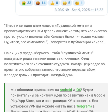
“Вчера и сегодня днем лидеры «Грузинской мечты» и
пропагандистские СМИ делали акцент на том, что количество
протестующих возле штаба Каладзе было ничтожно малым.
Ну, что ж, все изменилось”, - говорится в публикации канала.
На акции у предвыборного штаба "Грузинской мечты"
выступали родственники политзаключенных. Отец
политического заключенного студента Звиада Цецхладзе во
время этого собрания заявил, что акции перед штабом
Каладзе должны проходить каждый день.
Мы обновили приложения на
Android
и
IOS
! Будем
признательны за критику, идеи по развитию как в Google
Play/App Store, так и на страницах КУ в соцсетях. Без
установки VPN вы можете читать нас в
Telegram
(в
Дагестане, Чечне и Ингушетии – с VPN). Через VPN