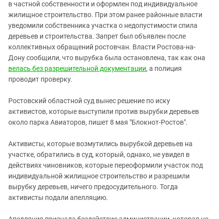
Южный Кавказ
в частной собственности и оформлен под индивидуальное
жилищное строительство. При этом ранее районные власти
ЮФО
уведомили собственника участка о недопустимости спила
деревьев и строительства. Запрет был объявлен после
коллективных обращений ростовчан. Власти Ростова-на-
Дону сообщили, что вырубка была остановлена, так как она
велась без разрешительной документации
, а полиция
проводит проверку.
Ростовский областной суд вынес решение по иску
активистов, которые выступили против вырубки деревьев
около парка Авиаторов, пишет 8 мая "Блокнот-Ростов".
Активисты, которые возмутились вырубкой деревьев на
участке, обратились в суд, который, однако, не увидел в
действиях чиновников, которые переоформили участок под
индивидуальной жилищное строительство и разрешили
вырубку деревьев, ничего предосудительного. Тогда
активисты подали апелляцию.
Апелляция признала бездействие администрации, которая не