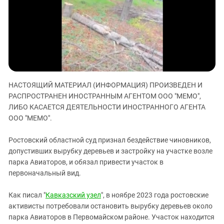
ЗАСТАВЛЯЕТ
Дагестан
КАВКАЗ ЗА ПАЛЕСТИНУ
Ингушетия
ИНАКОМЫСЛИЕ В ЧЕЧНЕ
Кабардино-Балкария
ПРЕСЛЕДОВАНИЕ АКТИВИСТОВ
МОБИЛИЗАЦИЯ И ПРОТЕСТЫ
Калмыкия
Карачаево-Черкесия
НАСТОЯЩИЙ МАТЕРИАЛ (ИНФОРМАЦИЯ) ПРОИЗВЕДЕН И
Краснодарский край
РАСПРОСТРАНЕН ИНОСТРАННЫМ АГЕНТОМ ООО "МЕМО",
Нагорный Карабах
ЛИБО КАСАЕТСЯ ДЕЯТЕЛЬНОСТИ ИНОСТРАННОГО АГЕНТА
Российская Федерация
ООО "МЕМО".
Ростовская область
Ростовский областной суд признал бездействие чиновников,
Северная Осетия - Алания
допустивших вырубку деревьев и застройку на участке возле
парка Авиаторов, и обязал привести участок в
СКФО
первоначальный вид.
Ставропольский край
Чечня
Как писал "
Кавказский узел
", в ноябре 2023 года ростовские
активисты потребовали остановить вырубку деревьев около
Южная Осетия
парка Авиаторов в Первомайском районе. Участок находится