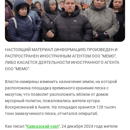
ЗАСТАВЛЯЕТ
Дагестан
КАВКАЗ ЗА ПАЛЕСТИНУ
Ингушетия
ИНАКОМЫСЛИЕ В ЧЕЧНЕ
Кабардино-Балкария
ПРЕСЛЕДОВАНИЕ АКТИВИСТОВ
МОБИЛИЗАЦИЯ И ПРОТЕСТЫ
Калмыкия
Карачаево-Черкесия
НАСТОЯЩИЙ МАТЕРИАЛ (ИНФОРМАЦИЯ) ПРОИЗВЕДЕН И
Краснодарский край
РАСПРОСТРАНЕН ИНОСТРАННЫМ АГЕНТОМ ООО "МЕМО",
Нагорный Карабах
ЛИБО КАСАЕТСЯ ДЕЯТЕЛЬНОСТИ ИНОСТРАННОГО АГЕНТА
Российская Федерация
ООО "МЕМО".
Ростовская область
Власти намерены изменить назначение земли, на которой
Северная Осетия - Алания
расположена площадка временного хранения песка с
мазутом, что позволит расположить вблизи от домов
СКФО
мусорный полигон, пожаловались жители хутора
Ставропольский край
Воскресенский в Анапе. На площадке хранится 128 тысяч
Чечня
тонн замазученного песка, отчитался оперштаб.
Южная Осетия
Как писал "
Кавказский узел
", 24 декабря 2024 года жители