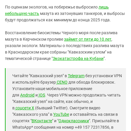
По оценкам экологов, на побережье выбросило
лишь
небольшую часть
мазута из затонувших танкеров, и выбросы
будут продолжаться как минимум до конца 2025 года.
Восстановление биосистемы Черного моря после разлива
мазута в Керченском проливе
займет от пяти до 10 лет
,
указали экологи. Материалы о последствиях разлива мазута
в Краснодарском крае собраны "Кавказским узлом" на
тематической странице "
Экокатастрофа на Кубани
".
Читайте "Кавказский узел" в
Telegram
без установки VPN
и используйте браузер
CENO
для обхода блокировок.
Установите наше мобильное приложение
для
Android
и
IOS
. Через VPN можно продолжать читать
"Кавказский узел" на сайте, как обычно, и
в
соцсети X
(бывший Twitter). Смотрите видео
"Кавказского узла" в
YouTube
и оставайтесь на связи в
соцсетях "
ВКонтакте
" и "
Одноклассники
". Присылайте в
WhatsApp* сообщения на номер +49 157 72317856, в