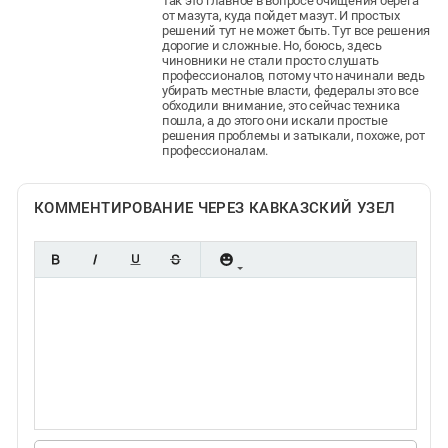
Так это главное в вопросе очищения берега
от мазута, куда пойдет мазут. И простых
решений тут не может быть. Тут все решения
дорогие и сложные. Но, боюсь, здесь
чиновники не стали просто слушать
профессионалов, потому что начинали ведь
убирать местные власти, федералы это все
обходили внимание, это сейчас техника
пошла, а до этого они искали простые
решения проблемы и затыкали, похоже, рот
профессионалам.
КОММЕНТИРОВАНИЕ ЧЕРЕЗ КАВКАЗСКИЙ УЗЕЛ