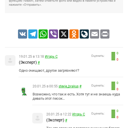
функцию «Файл», затем отметьте фото или видео в памяти устройства и
нажмите «Отправить».
VK
Telegram
WhatsApp
Viber
X
Odnoklassniki
LiveJournal
Email
Print
0
Оценить:
19.01.25 в 13:18
Игорь С
0
(Эксперт)
#
Одно очищают, другое загрязняют?
0
Оценить:
20.01.25 в 00:55
stevie_brakus
#
0
Возможно, что так и есть. Хотя тут и не знаешь куда
девать этот песок...
0
Оценить:
20.01.25 в 12:22
Игорь С
0
(Эксперт)
#