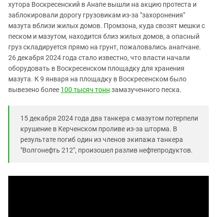
Южный Кавказ
хутора Воскресенский в Анапе вышли на акцию протеста и
заблокировали дорогу грузовикам из-за "захоронения"
ЮФО
мазута вблизи жилых домов. Промзона, куда свозят мешки с
песком и мазутом, находится близ жилых домов, а опасный
груз складируется прямо на грунт, пожаловались анапчане.
26 декабря 2024 года стало известно, что власти начали
оборудовать в Воскресенском площадку для хранения
мазута. К 9 января на площадку в Воскресенском было
вывезено более
100 тысяч тонн
замазученного песка.
15 декабря 2024 года два танкера с мазутом потерпели
крушение в Керченском проливе из-за шторма. В
результате погиб один из членов экипажа танкера
"Волгонефть 212", произошел разлив нефтепродуктов.