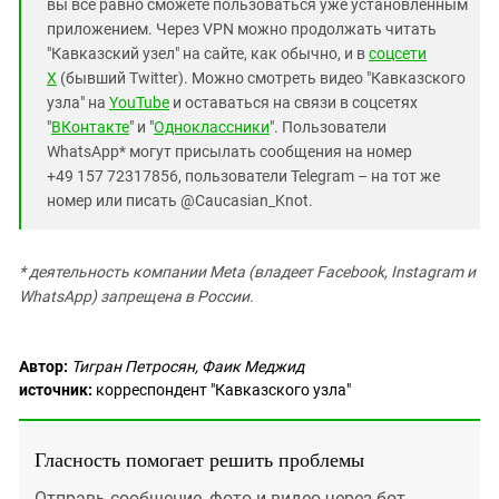
вы все равно сможете пользоваться уже установленным
приложением. Через VPN можно продолжать читать
"Кавказский узел" на сайте, как обычно, и в
соцсети
X
(бывший Twitter). Можно смотреть видео "Кавказского
узла" на
YouTube
и оставаться на связи в соцсетях
"
ВКонтакте
" и "
Одноклассники
". Пользователи
WhatsApp* могут присылать сообщения на номер
+49 157 72317856, пользователи Telegram – на тот же
номер или писать @Caucasian_Knot.
* деятельность компании Meta (владеет Facebook, Instagram и
WhatsApp) запрещена в России.
Автор:
Тигран Петросян, Фаик Меджид
источник:
корреспондент "Кавказского узла"
Гласность помогает решить проблемы
Отправь сообщение, фото и видео через бот