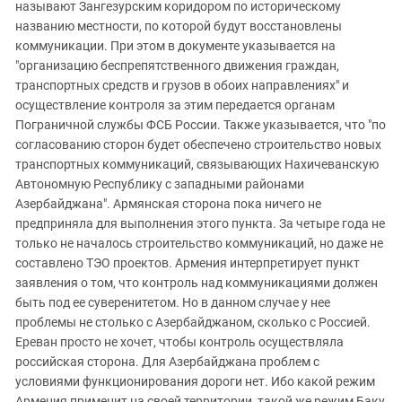
называют Зангезурским коридором по историческому
названию местности, по которой будут восстановлены
коммуникации. При этом в документе указывается на
"организацию беспрепятственного движения граждан,
транспортных средств и грузов в обоих направлениях" и
осуществление контроля за этим передается органам
Пограничной службы ФСБ России. Также указывается, что "по
согласованию сторон будет обеспечено строительство новых
транспортных коммуникаций, связывающих Нахичеванскую
Автономную Республику с западными районами
Азербайджана". Армянская сторона пока ничего не
предприняла для выполнения этого пункта. За четыре года не
только не началось строительство коммуникаций, но даже не
составлено ТЭО проектов. Армения интерпретирует пункт
заявления о том, что контроль над коммуникациями должен
быть под ее суверенитетом. Но в данном случае у нее
проблемы не столько с Азербайджаном, сколько с Россией.
Ереван просто не хочет, чтобы контроль осуществляла
российская сторона. Для Азербайджана проблем с
условиями функционирования дороги нет. Ибо какой режим
Армения применит на своей территории, такой же режим Баку