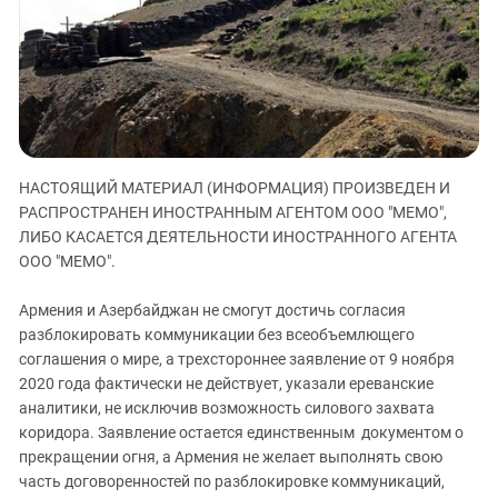
ЗАСТАВЛЯЕТ
Дагестан
КАВКАЗ ЗА ПАЛЕСТИНУ
Ингушетия
ИНАКОМЫСЛИЕ В ЧЕЧНЕ
Кабардино-Балкария
ПРЕСЛЕДОВАНИЕ АКТИВИСТОВ
МОБИЛИЗАЦИЯ И ПРОТЕСТЫ
Калмыкия
Карачаево-Черкесия
НАСТОЯЩИЙ МАТЕРИАЛ (ИНФОРМАЦИЯ) ПРОИЗВЕДЕН И
Краснодарский край
РАСПРОСТРАНЕН ИНОСТРАННЫМ АГЕНТОМ ООО "МЕМО",
Нагорный Карабах
ЛИБО КАСАЕТСЯ ДЕЯТЕЛЬНОСТИ ИНОСТРАННОГО АГЕНТА
Российская Федерация
ООО "МЕМО".
Ростовская область
Армения и Азербайджан не смогут достичь согласия
Северная Осетия - Алания
разблокировать коммуникации без всеобъемлющего
соглашения о мире, а трехстороннее заявление от 9 ноября
СКФО
2020 года фактически не действует, указали ереванские
Ставропольский край
аналитики, не исключив возможность силового захвата
Чечня
коридора. Заявление остается единственным документом о
прекращении огня, а Армения не желает выполнять свою
Южная Осетия
часть договоренностей по разблокировке коммуникаций,