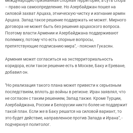
международно признанная спорная территория, а суть спора
– право на самоопределение. Но Азербайджан пошел на
силовой захват Арцаха, этническую чистку и изгнание армян
Арцаха. Запад такое решение поддержать не может. Мирного
договора не может быть без решения арцахского вопроса.
Поэтому власти Армении и Азербайджана поддерживают
полемику, потому что есть спорные вопросы,
препятствующие подписанию мира", - пояснил Гукасян.
Армения может согласиться на экстерриториальность
коридора, если такое решение есть в Москве, Баку и Ереване,
добавил он.
"Но реализация такого плана может привести к серьезным
последствиям, вплоть до войны в регионе. Иран заявлял, что
не согласен с таким решением, Запад также. Кроме Турции,
Азербайджана, России и Белорусии никто более не поддержит
такой план. Если же в Баку решатся на силовой вариант, то
это будет действие, направленное против Запада и Ирана", -
подчеркнул политолог.