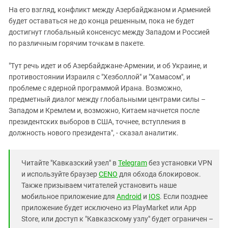
На его взгляд, конфликт между Азербайджаном и Арменией
будет оставаться не до конца решенным, пока не будет
достигнут глобальный консенсус между Западом и Россией
по различным горячим точкам в пакете.
"Тут речь идет и об Азербайджане-Армении, и об Украине, и
противостоянии Израиля с "Хезболлой" и "Хамасом", и
проблеме с ядерной программой Ирана. Возможно,
предметный диалог между глобальными центрами силы –
Западом и Кремлем и, возможно, Китаем начнется после
президентских выборов в США, точнее, вступления в
должность нового президента", - сказал аналитик.
Читайте "Кавказский узел" в
Telegram
без установки VPN
и используйте браузер
CENO
для обхода блокировок.
Также призываем читателей установить наше
мобильное приложение для
Android
и
IOS
. Если позднее
приложение будет исключено из PlayMarket или App
Store, или доступ к "Кавказскому узлу" будет ограничен –