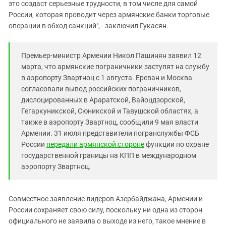
это создаст серьезные трудности, в том числе для самой
России, которая проводит через армянские банки торговые
операции в обход санкций", - заключил Гукасян.
Премьер-министр Армении Никол Пашинян заявил 12
марта, что армянские пограничники заступят на службу
в аэропорту Звартноц с 1 августа. Ереван и Москва
согласовали вывод российских пограничников,
дислоцированных в Араратской, Вайоцдзорской,
Гегаркуникской, Сюникской и Тавушской областях, а
также в аэропорту Звартноц, сообщили 9 мая власти
Армении. 31 июля представители погранслужбы ФСБ
России
передали армянской стороне
функции по охране
государственной границы на КПП в международном
аэропорту Звартноц.
Совместное заявление лидеров Азербайджана, Армении и
России сохраняет свою силу, поскольку ни одна из сторон
официального не заявила о выходе из него, такое мнение в