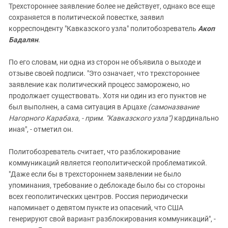
Трехстороннее заявление более не действует, однако все еще
сохраняется в политической повестке, заявил
корреспонденту "Кавказского узла" политобозреватель
Акоп
Бадалян
.
По его словам, ни одна из сторон не объявила о выходе и
отзыве своей подписи. "Это означает, что трехстороннее
заявление как политический процесс заморожено, но
продолжает существовать. Хотя ни один из его пунктов не
был выполнен, а сама ситуация в Арцахе
(самоназвание
Нагорного Карабаха, - прим. "Кавказского узла")
кардинально
иная", - отметил он.
Политобозреватель считает, что разблокирование
коммуникаций является геополитической проблематикой.
"Даже если бы в трехстороннем заявлении не было
упоминания, требование о деблокаде было бы со стороны
всех геополитических центров. Россия периодически
напоминает о девятом пункте из опасений, что США
генерируют свой вариант разблокирования коммуникаций", -