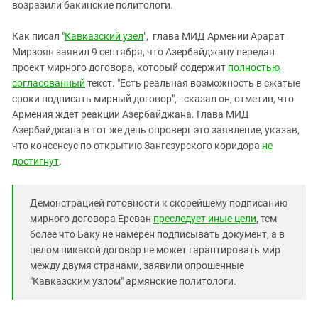
Южный Кавказ
возразили бакинские политологи.
ЮФО
Как писал "
Кавказский узел
", глава МИД Армении Арарат
Мирзоян заявил 9 сентября, что Азербайджану передан
проект мирного договора, который содержит
полностью
согласованный
текст. "Есть реальная возможность в сжатые
сроки подписать мирный договор", - сказал он, отметив, что
Армения ждет реакции Азербайджана. Глава МИД
Азербайджана в тот же день опроверг это заявление, указав,
что консенсус по открытию Зангезурского коридора
не
достигнут
.
Демонстрацией готовности к скорейшему подписанию
мирного договора Ереван
преследует иные цели
, тем
более что Баку не намерен подписывать документ, а в
целом никакой договор не может гарантировать мир
между двумя странами, заявили опрошенные
"Кавказским узлом" армянские политологи.