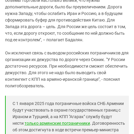
объемы торговли настолько велики, что нужны
дополнительные дороги, было бы преувеличением. Дорога
нужна Западу, чтобы ослабить Иран и Россию, а в будущем
сформировать буфер для противодействия Китаю. Для
Запада эта дорога – цель. Для России же цель состоит в том,
что, если дорогу откроют, то сообщение по ней должно быть
под ее контролем", – полагает Бадалян.
Он исключил связь с выводом российских пограничников для
организации их дежурства по дороге через Сюник. "У России
достаточно ресурсов. При необходимости сможет обеспечить
дежурство. Для этого не надо было выводить свой
контингент с КПП на армяно-иранской границе", - пояснил
политобозреватель.
С 1 января 2025 года пограничные войска СНБ Армении
будут участвовать в охране государственных границ с
Ираном и Турцией, а на КПП "Агарак" службу будут
нести
только армянские пограничники
. Договоренность
об этом достигнута в ходе встречи премьер-министра