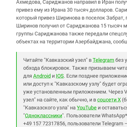
Ахмедова, Сариджанов направил в Иран получ
привез ему из Ирана 30 тысяч долларов. Са
который привез Ширинова в поселок Забрат, 
Ширинов получил от Сариджанова 15 тысяч м
группы Сариджанова также передали спецсл
объектах на территории Азербайджана, сообщ
Читайте "Кавказский узел" в
Telegram
без 
обхода блокировок. Также призываем чит
для
Android
и
IOS
. Если позднее приложение
или доступ к "Кавказскому узлу" будет ог
уже установленным приложением. Через V
узел" на сайте, как обычно, и в
соцсети X
(б
"Кавказского узла" на
YouTube
и оставаться
"
Одноклассники
". Пользователи WhatsApp
+49 157 72317856, пользователи Telegram 