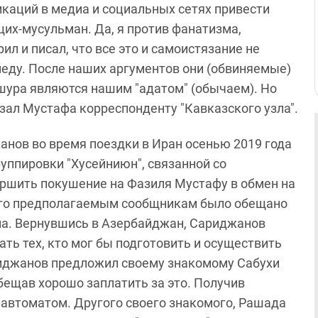
икаций в медиа и социальных сетях привести
щих-мусульман. Да, я против фанатизма,
рил и писал, что все это и самоистязание не
еду. После наших аргументов они (обвиняемые)
Ашура являются нашим "адатом" (обычаем). Но
азал Мустафа корреспонденту "Кавказского узла".
анов во время поездки в Иран осенью 2019 года
уппировки "Хусейниюн", связанной со
ершить покушение на Фазиля Мустафу в обмен на
его предполагаемым сообщникам было обещано
на. Вернувшись в Азербайджан, Сариджанов
ть тех, кто мог бы подготовить и осуществить
ариджанов предложил своему знакомому Сабухи
ещав хорошо заплатить за это. Получив
 автоматом. Другого своего знакомого, Рашада