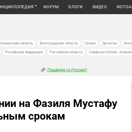
ЭНЦИКЛОПЕДИЯ
ФОРУМ
БЛОГИ
ВИДЕО
ФОТОА
страханская область
Волгоградская область
Грузия
Дагестан
Ингу
Российская Федерация
Ростовская область
Северная Осетия - Алания
Пашинян vs Россия?
нии на Фазиля Мустафу
льным срокам