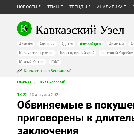
НОВОСТИ
ТЕМЫ
ТРЕНДЫ
АНАЛИТИКА
Кавказский Узел
Абхазия
Аджария
Адыгея
Азербайджан
Армения
А
Карачаево-Черкесия
Краснодарский край
Нагорный Карабах
Южный Кавказ
ЮФО
Кавказ: что с бензином?
Главная
/
Лента новостей
13:22,
13 августа 2024
Обвиняемые в покуше
приговорены к длите
заключения