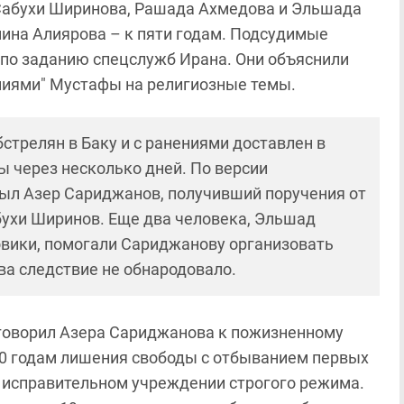
Сабухи Ширинова, Рашада Ахмедова и Эльшада
мина Алиярова – к пяти годам. Подсудимые
 по заданию спецслужб Ирана. Они объяснили
ниями" Мустафы на религиозные темы.
стрелян в Баку и с ранениями доставлен в
 через несколько дней. По версии
был Азер Сариджанов, получивший поручения от
бухи Ширинов. Еще два человека, Эльшад
овики, помогали Сариджанову организовать
а следствие не обнародовало.
говорил Азера Сариджанова к пожизненному
0 годам лишения свободы с отбыванием первых
 в исправительном учреждении строгого режима.