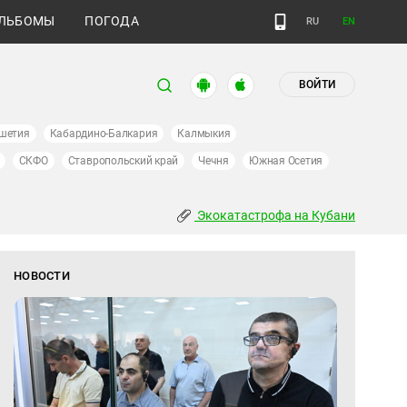
ЛЬБОМЫ
ПОГОДА
RU
EN
ВОЙТИ
шетия
Кабардино-Балкария
Калмыкия
СКФО
Ставропольский край
Чечня
Южная Осетия
Экокатастрофа на Кубани
НОВОСТИ