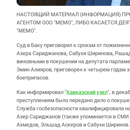
НАСТОЯЩИЙ МАТЕРИАЛ (ИНФОРМАЦИЯ) ПР
АГЕНТОМ ООО "МЕМО", ЛИБО КАСАЕТСЯ ДЕ
"МЕМО".
Суд в Баку приговорил к срокам от пожизнен
Азера Сариджанова, Сабухи Ширинова, Рашад
виновными в покушении на депутата парламе
Эмин Алияров, приговорен к четырем годам 
боеприпасов.
Как информировал "
Кавказский узел
", в дек
преступлениям было передано дело о покуше
Служба госбезопасности квалифицировала на
Азер Сариджанов (также упоминается в СМИ
Ахмедов, Эльшад Аскеров и Сабухи Ширинов. 