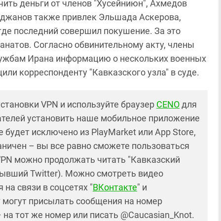
ить деньги от членов "Хусейниюн", Ахмедов
риджанов также привлек Эльшада Аскерова,
где последний совершил покушение. За это
анатов. Согласно обвинительному акту, члены
ужбам Ирана информацию о нескольких военных
или корреспонденту "Кавказского узла" в суде.
установки VPN и используйте браузер
CENO
для
ателей установить наше мобильное приложение
 будет исключено из PlayMarket или App Store,
раничен – вы все равно сможете пользоваться
PN можно продолжать читать "Кавказский
ывший Twitter). Можно смотреть видео
 на связи в соцсетях "
ВКонтакте
" и
* могут присылать сообщения на номер
– на тот же номер или писать @Caucasian_Knot.