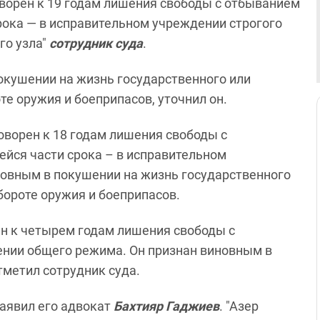
ворен к 19 годам лишения свободы с отбыванием
срока — в исправительном учреждении строгого
го узла"
сотрудник суда
.
окушении на жизнь государственного или
е оружия и боеприпасов, уточнил он.
оворен к 18 годам лишения свободы с
ейся части срока – в исправительном
новным в покушении на жизнь государственного
бороте оружия и боеприпасов.
н к четырем годам лишения свободы с
нии общего режима. Он признан виновным в
тметил сотрудник суда.
аявил его адвокат
Бахтияр Гаджиев
. "Азер