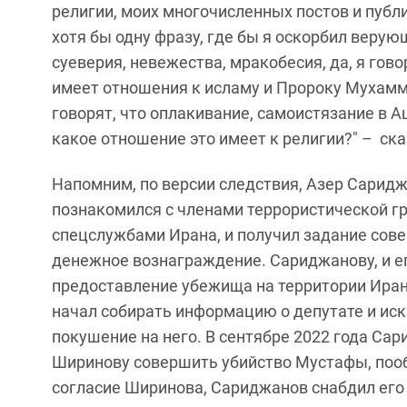
религии, моих многочисленных постов и публ
хотя бы одну фразу, где бы я оскорбил верую
суеверия, невежества, мракобесия, да, я гово
имеет отношения к исламу и Пророку Мухамм
говорят, что оплакивание, самоистязание в 
какое отношение это имеет к религии?" – ск
Напомним, по версии следствия, Азер Саридж
познакомился с членами террористической гр
спецслужбами Ирана, и получил задание сов
денежное вознаграждение. Сариджанову, и 
предоставление убежища на территории Ира
начал собирать информацию о депутате и иска
покушение на него. В сентябре 2022 года С
Ширинову совершить убийство Мустафы, пооб
согласие Ширинова, Сариджанов снабдил его