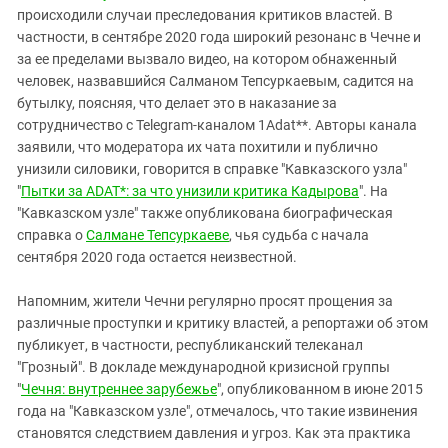
происходили случаи преследования критиков властей. В
частности, в сентябре 2020 года широкий резонанс в Чечне и
за ее пределами вызвало видео, на котором обнаженный
человек, назвавшийся Салманом Тепсуркаевым, садится на
бутылку, поясняя, что делает это в наказание за
сотрудничество с Telegram-каналом 1Adat**. Авторы канала
заявили, что модератора их чата похитили и публично
унизили силовики, говорится в справке "Кавказского узла"
"
Пытки за ADAT*: за что унизили критика Кадырова
". На
"Кавказском узле" также опубликована биографическая
справка о
Салмане Тепсуркаеве
, чья судьба с начала
сентября 2020 года остается неизвестной.
Напомним, жители Чечни регулярно просят прощения за
различные проступки и критику властей, а репортажи об этом
публикует, в частности, республиканский телеканал
"Грозный". В докладе международной кризисной группы
"
Чечня: внутреннее зарубежье
", опубликованном в июне 2015
года на "Кавказском узле", отмечалось, что такие извинения
становятся следствием давления и угроз. Как эта практика