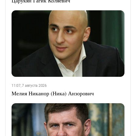
Царукян Гагик Коляевич
11:07, 7 августа 2026
Мелия Никанор (Ника) Анзорович