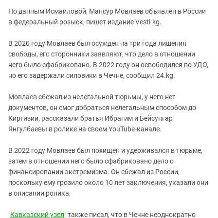
Южный Кавказ
По данным Исмаиловой, Мансур Мовлаев объявлен в России
ЮФО
в федеральный розыск, пишет издание Vesti.kg.
B 2020 году Мовлаев был осужден на три года лишения
свободы, его сторонники заявляют, что дело в отношении
него было сфабриковано. В 2022 году он освободился по УДО,
но его задержали силовики в Чечне, сообщил 24.kg.
Мовлаев сбежал из нелегальной тюрьмы, у него нет
документов, он смог добраться нелегальным способом до
Киргизии, рассказали братья Ибрагим и Бейсунгар
Янгулбаевы в ролике на своем YouTube-канале.
В 2022 году Мовлаев был похищен и удерживался в тюрьме,
затем в отношении него было сфабриковано дело о
финансировании экстремизма. Он сбежал из России,
поскольку ему грозило около 10 лет заключения, указали они
в описании ролика.
"
Кавказский узел
" также писал, что в Чечне неоднократно