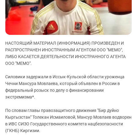
ЗАСТАВЛЯЕТ
Дагестан
КАВКАЗ ЗА ПАЛЕСТИНУ
Ингушетия
ИНАКОМЫСЛИЕ В ЧЕЧНЕ
Кабардино-Балкария
ПРЕСЛЕДОВАНИЕ АКТИВИСТОВ
МОБИЛИЗАЦИЯ И ПРОТЕСТЫ
Калмыкия
НАСТОЯЩИЙ МАТЕРИАЛ (ИНФОРМАЦИЯ) ПРОИЗВЕДЕН И
Карачаево-Черкесия
РАСПРОСТРАНЕН ИНОСТРАННЫМ АГЕНТОМ ООО "МЕМО",
Краснодарский край
ЛИБО КАСАЕТСЯ ДЕЯТЕЛЬНОСТИ ИНОСТРАННОГО АГЕНТА
Нагорный Карабах
ООО "МЕМО".
Российская Федерация
Силовики задержали в Иссык-Кульской области уроженца
Ростовская область
Чечни Мансура Мовлаева, который объявлен в России в
федеральный розыск по делу о финансировании
Северная Осетия - Алания
экстремизма*.
СКФО
Ставропольский край
По словам главы правозащитного движения "Бир дуйно
Кыргызстан" Толекан Исмаиловой, Мансур Мовлаев водворен
Чечня
в ИВС СИЗО Государственного комитета нацбезопасности
Южная Осетия
(ГКНБ) Киргизии.