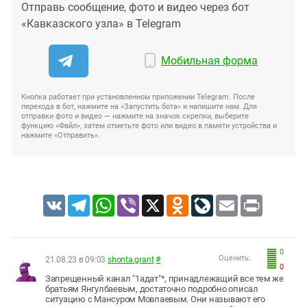
Отправь сообщение, фото и видео через бот
«Кавказского узла» в Telegram
Мобильная форма
Кнопка работает при установленном приложении Telegram. После
перехода в бот, нажмите на «Запустить бота» и напишите нам. Для
отправки фото и видео — нажмите на значок скрепки, выберите
функцию «Файл», затем отметьте фото или видео в памяти устройства и
нажмите «Отправить».
VK
Telegram
WhatsApp
Viber
X
Odnoklassniki
LiveJournal
Email
Print
0
Оценить:
21.08.23 в 09:03
shonta.grant
#
0
Запрещенный канал "1адат"*, принадлежащий все тем же
братьям Янгулбаевым, достаточно подробно описал
ситуацию с Мансуром Мовлаевым. Они называют его