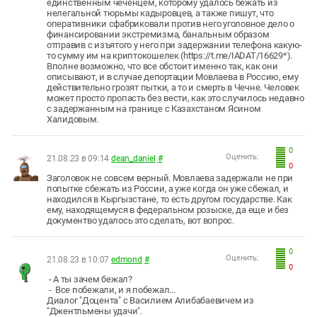
единственным чеченцем, которому удалось бежать из
нелегальной тюрьмы кадыровцев, а также пишут, что
оперативники сфабриковали против него уголовное дело о
финансировании экстремизма, банальным образом
отправив с изъятого у него при задержании телефона какую-
то сумму им на криптокошелек (https://t.me/IADAT/16629*).
Вполне возможно, что все обстоит именно так, как они
описывают, и в случае депортации Мовлаева в Россию, ему
действительно грозят пытки, а то и смерть в Чечне. Человек
может просто пропасть без вести, как это случилось недавно
с задержанным на границе с Казахстаном Ясином
Халидовым.
0
Оценить:
21.08.23 в 09:14
dean_daniel
#
0
Заголовок не совсем верный. Мовлаева задержали не при
попытке сбежать из России, а уже когда он уже сбежал, и
находился в Кыргызстане, то есть другом государстве. Как
ему, находящемуся в федеральном розыске, да еще и без
документво удалось это сделать, вот вопрос.
0
Оценить:
21.08.23 в 10:07
edmond
#
0
- А ты зачем бежал?
- Все побежали, и я побежал...
Диалог "Доцента" с Василием Алибабаевичем из
"Джентльмены удачи".