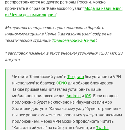
распространяется на другие регионы России, можно
прочитать в справке "Кавказского узла" "
Мода на извинения:
от Чечни до самых окраин
".
Материалы о нарушениях прав человека и борьбе с
инакомыслящими в Чечне "Кавказский узел" собрал на
тематической странице "
Инакомыслие в Чечне
".
* заголовок изменен, в текст внесены уточнения 12.07 мск 23
августа
Читайте "Кавказский узел" в
Telegram
без установки VPN
и используйте браузер
CENO
для обхода блокировок.
Также призываем читателей установить наше
мобильное приложение для
Android
и
IOS
. Если позднее
приложение будет исключено из PlayMarket или App
Store, или доступ к "Кавказскому узлу" будет ограничен –
вы все равно сможете пользоваться уже установленным
приложением. Через VPN можно продолжать читать
"Кавказский узел" на сайте, как обычно, и в
Twitter
.